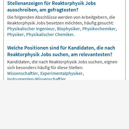
Stellenanzeigen für Reaktorphysik Jobs
ausschreiben, am gefragtesten?
Die folgenden Abschlüsse werden von Arbeitgebern, die
Reaktorphysik
Jobs besetzen möchten, häufig gesucht:
Physikalischer Ingenieur
,
Biophysiker
,
Physikochemiker
,
Physiker
,
Physikalischer Chemiker
.
Welche Positionen sind für Kandidaten, die nach
Reaktorphysik Jobs suchen, am relevantesten?
Kandidaten, die nach
Reaktorphysik
Jobs suchen, eignen
sich besonders häufig für diese Stellen:
Wissenschaftler
,
Experimentalphysiker
,
Instrumenten-Wissenschaftler
,
Forschungswissenschaftler
,
Masterarbeit
.
Wie informiert man sich am besten darüber, wann
neue Stellenanzeigen für Reaktorphysik Jobs
erscheinen?
Über unsere
Jobmail
bekommst du
Reaktorphysik
Jobs
bequem per E-Mail zugeschickt, sobald neue