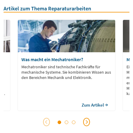
Artikel zum Thema Reparaturarbeiten
Was macht ein Mechatroniker?
Me
le
Mechatroniker sind technische Fachkräfte für
Ein
mechanische Systeme. Sie kombinieren Wissen aus
Mes
,5
den Bereichen Mechanik und Elektronik.
mec
erf
e.
Mes
den
kal
 und
lie
er
Bra
Zum Artikel
e
Rau
Fer
Qua