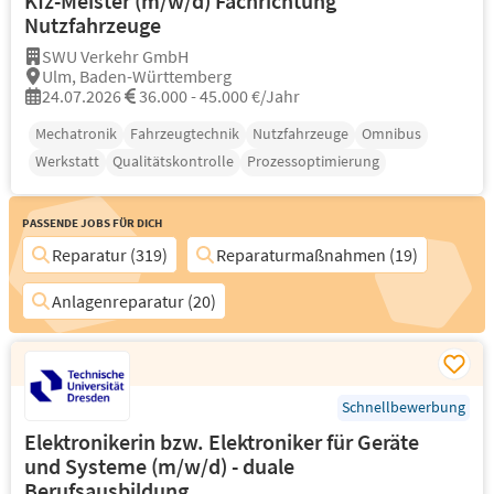
Kfz-Meister (m/w/d) Fachrichtung
Nutzfahrzeuge
SWU Verkehr GmbH
Ulm, Baden-Württemberg
24.07.2026
36.000 - 45.000 €/Jahr
Mechatronik
Fahrzeugtechnik
Nutzfahrzeuge
Omnibus
Werkstatt
Qualitätskontrolle
Prozessoptimierung
Passende Jobs für Dich
Reparatur (319)
Reparaturmaßnahmen (19)
Anlagenreparatur (20)
Schnellbewerbung
Elektronikerin bzw. Elektroniker für Geräte
und Systeme (m/w/d) - duale
Berufsausbildung