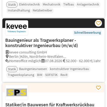
Elektrotechnik
Mechatronik
Tiefbau
Anlagentechnik
Statik
Instandhaltung
Netzbetreiber
Schnellbewerbung
Bauingenieur als Tragwerksplaner -
konstruktiver Ingenieurbau (m/w/d)
kevee consulting GmbH
Berlin |Köln, Nordrhein-Westfalen...
Homeoffice möglich
07.08.2026
52.000 - 62.000 €/Jahr
Bauingenieurwesen
konstruktiver Ingenieurbau
Statik
Tragwerksplanung
BIM
SOFiSTiK
Revit
Statiker/in Bauwesen für Kraftwerksrückbau