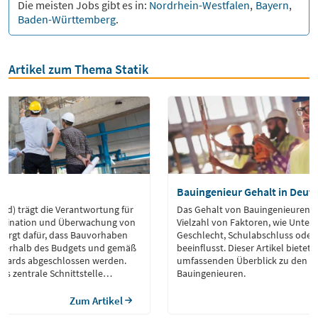
Die meisten Jobs gibt es in:
Nordrhein-Westfalen
,
Bayern
,
Baden-Württemberg
.
Artikel zum Thema Statik
Bauingenieur Gehalt in Deut
w/d) trägt die Verantwortung für
Das Gehalt von Bauingenieuren w
ordination und Überwachung von
Vielzahl von Faktoren, wie Unte
 sorgt dafür, dass Bauvorhaben
Geschlecht, Schulabschluss oder 
nnerhalb des Budgets und gemäß
beeinflusst. Dieser Artikel bietet 
ndards abgeschlossen werden.
umfassenden Überblick zu den G
als zentrale Schnittstelle
Bauingenieuren.
n, Architekten, Ingenieuren,
sführenden Unternehmen. Zu
Zum Artikel
gehört auch die Einhaltung von