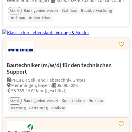
Homeoffice möglich
06.08.2026
50.000 - 70.000 €/Jahr
Bauingenieurwesen
Stahlbau
Bauüberwachung
Statik
Hochbau
Industriebau
Bautechniker (m/w/d) für den technischen
Support
PFEIFER Seil- und Hebetechnik GmbH
Memmingen, Bayern
05.08.2026
58.785,44 €/Jahr (geschätzt)
Bauingenieurwesen
Konstruktion
Holzbau
Statik
Beratung
Betreuung
Analyse