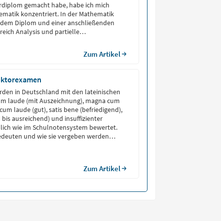
rdiplom gemacht habe, habe ich mich
matik konzentriert. In der Mathematik
t dem Diplom und einer anschließenden
eich Analysis und partielle
hungen weiter.
Zum Artikel
oktorexamen
den in Deutschland mit den lateinischen
m laude (mit Auszeichnung), magna cum
 cum laude (gut), satis bene (befriedigend),
d bis ausreichend) und insuffizienter
lich wie im Schulnotensystem bewertet.
edeuten und wie sie vergeben werden
iesem Artikel. Promotionsnoten Bedeutung
ng […]
Zum Artikel