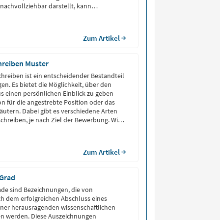
nachvollziehbar darstellt, kann
ortliche überzeugen und das Augenmerk
alifikationen und praktische Erfahrungen
Zum Artikel
hreiben Muster
chreiben ist ein entscheidender Bestandteil
en. Es bietet die Möglichkeit, über den
s einen persönlichen Einblick zu geben
on für die angestrebte Position oder das
utern. Dabei gibt es verschiedene Arten
chreiben, je nach Ziel der Bewerbung. Wir
vationsschreiben Muster für Praktikum,
ium, Beruf und mehr vor.
Zum Artikel
 Grad
de sind Bezeichnungen, die von
h dem erfolgreichen Abschluss eines
iner herausragenden wissenschaftlichen
hen werden. Diese Auszeichnungen