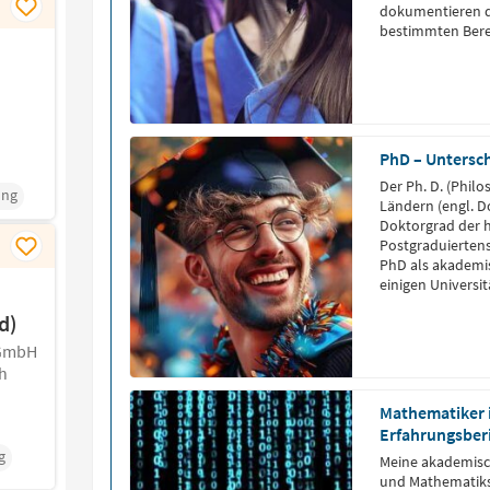
dokumentieren d
bestimmten Bere
bestätigt.
PhD – Untersc
Der Ph. D. (Philo
ung
Ländern (engl. D
Doktorgrad der 
Postgraduiertens
PhD als akademi
einigen Universi
verliehen. Der P
d)
traditionellen deu
phil., […]
gGmbH
h
Mathematiker 
Erfahrungsber
g
Meine akademisc
und Mathematiks