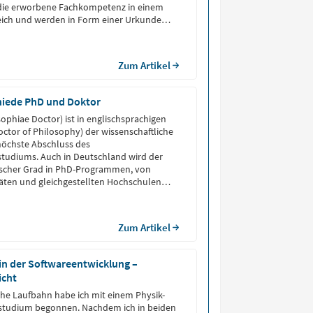
ie erworbene Fachkompetenz in einem
ich und werden in Form einer Urkunde
Zum Artikel
hiede PhD und Doktor
sophiae Doctor) ist in englischsprachigen
octor of Philosophy) der wissenschaftliche
höchste Abschluss des
tudiums. Auch in Deutschland wird der
scher Grad in PhD-Programmen, von
täten und gleichgestellten Hochschulen
h.D. steht im Einklang mit dem
tschen Doktortitel (z.B. Dr. rer. nat., Dr.
Zum Artikel
in der Softwareentwicklung –
icht
he Laufbahn habe ich mit einem Physik-
tudium begonnen. Nachdem ich in beiden