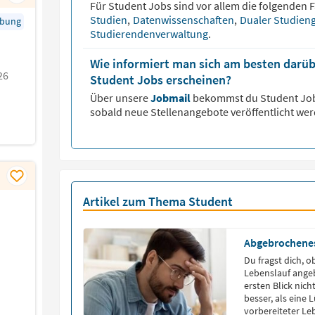
Für
Student
Jobs sind vor allem die folgenden F
Studien
,
Datenwissenschaften
,
Dualer Studien
rbung
Studierendenverwaltung
.
Wie informiert man sich am besten darüb
26
Student Jobs erscheinen?
Über unsere
Jobmail
bekommst du
Student
Job
sobald neue Stellenangebote veröffentlicht wer
Artikel zum Thema Student
Abgebrochenes
Du fragst dich, 
Lebenslauf angeb
ersten Blick nich
besser, als eine 
vorbereiteter Le