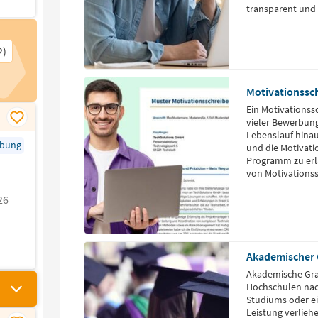
transparent und 
Personalverantw
auf relevante Qu
lenken.
2)
Motivationssc
Ein Motivationss
vieler Bewerbung
Lebenslauf hinau
rbung
und die Motivati
Programm zu erlä
von Motivationss
stellen dir Moti
26
Ausbildung, Stud
Akademischer
Akademische Gra
Hochschulen nac
Studiums oder e
Leistung verlie