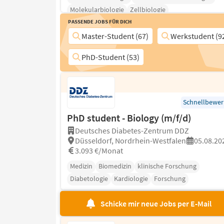
Molekularbiologie
Zellbiologie
Passende Jobs für Dich
Master-Student (67)
Werkstudent (9
PhD-Student (53)
Schnellbewe
PhD student - Biology (m/f/d)
Deutsches Diabetes-Zentrum DDZ
Düsseldorf, Nordrhein-Westfalen
05.08.20
3.093 €/Monat
Medizin
Biomedizin
klinische Forschung
Diabetologie
Kardiologie
Forschung
Schicke mir neue Jobs per E-Mail