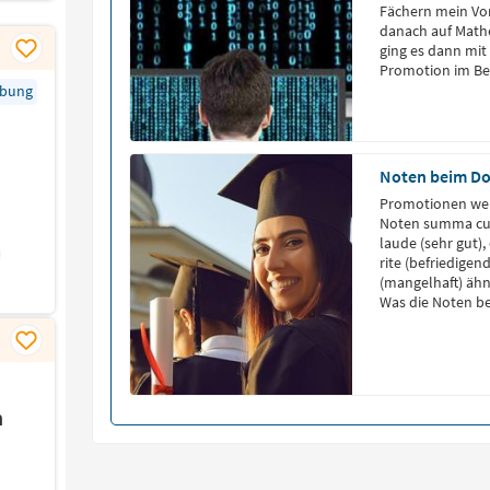
Fächern mein Vo
danach auf Mathe
ging es dann mi
Promotion im Ber
Differenzialgleic
rbung
Noten beim D
Promotionen wer
Noten summa cu
laude (sehr gut),
rite (befriedigen
(mangelhaft) ähn
Was die Noten b
erfährst du in d
Bei der Bewertu
n