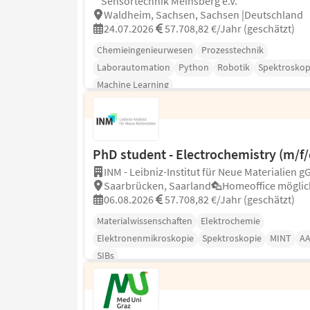
Sensortechnik Meinsberg e.V.
Waldheim, Sachsen, Sachsen |Deutschland
24.07.2026
57.708,82 €/Jahr (geschätzt)
Chemieingenieurwesen
Prozesstechnik
Laborautomation
Python
Robotik
Spektroskop
Machine Learning
PhD student - Electrochemistry (m/f/
INM - Leibniz-Institut für Neue Materialien 
Saarbrücken, Saarland
Homeoffice möglic
06.08.2026
57.708,82 €/Jahr (geschätzt)
Materialwissenschaften
Elektrochemie
Elektronenmikroskopie
Spektroskopie
MINT
AA
SIBs