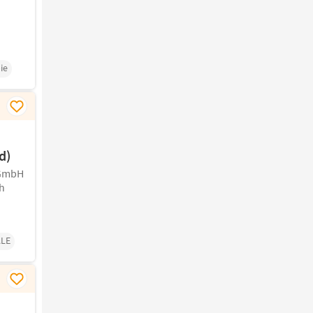
ie
d)
gGmbH
h
LE