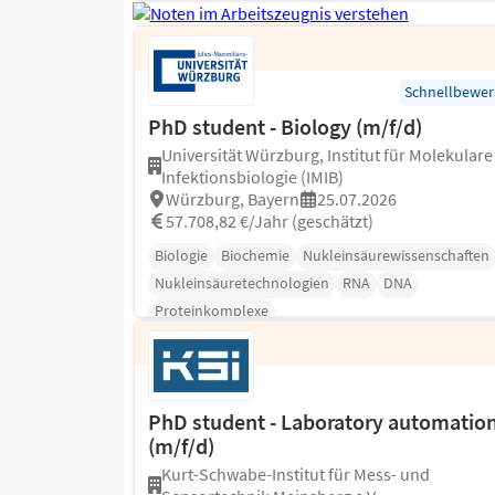
Schnellbewe
PhD student - Biology (m/f/d)
Universität Würzburg, Institut für Molekulare
Infektionsbiologie (IMIB)
Würzburg, Bayern
25.07.2026
57.708,82 €/Jahr (geschätzt)
Biologie
Biochemie
Nukleinsäurewissenschaften
Nukleinsäuretechnologien
RNA
DNA
Proteinkomplexe
PhD student - Laboratory automatio
(m/f/d)
Kurt-Schwabe-Institut für Mess- und