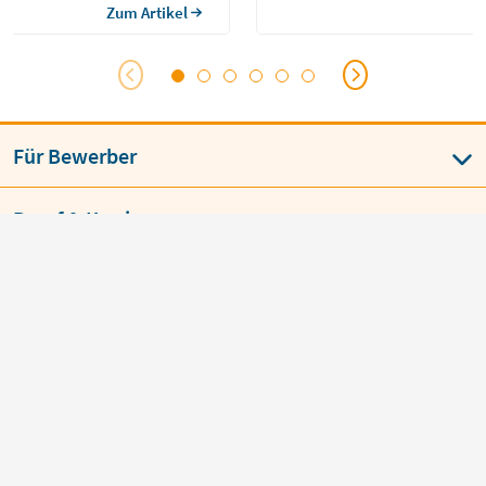
Zum Artikel
Für Bewerber
Beruf & Karriere
Für Arbeitgeber
Über jobvector
AGB
Datenschutz
Impressum
Language
BESTE JOBBÖRSE