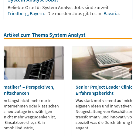
Beliebte Orte für
System Analyst
Jobs sind zurzeit:
Friedberg, Bayern
.
Die meisten Jobs gibt es in:
Bavaria
.
Artikel zum Thema System Analyst
formatiker* – Perspektiven,
Senior Project Leader Clinica
kunftschancen
Erfahrungsbericht
iten längst nicht mehr nur in
Was stark motivierend auf mich wir
T-Unternehmen oder klassischen
eigenen Ideen und innovativen T
 Da heutzutage in unzähligen
Neugestaltung von Geschäftspro
re nicht mehr wegzudenken ist,
transformativ und innovativ vora
r Einsatzbereiche, z.B. in
speziell was die Durchführung kli
Automobilindustrie,
angeht.
er Spieleentwicklung.