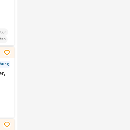
ogie
ten
rbung
r,