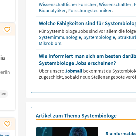
Wissenschaftlicher Forscher
,
Wissenschaftler
,
F
Bioanalytiker
,
Forschungstechniker
.
Welche Fähigkeiten sind für Systembiolo
Für
Systembiologe
Jobs sind vor allem die folg
Systemimmunologie
,
Systembiologie
,
Struktur
Mikrobiom
.
Wie informiert man sich am besten darüb
ia
Systembiologe Jobs erscheinen?
Über unsere
Jobmail
bekommst du
Systembio
erlin
zugeschickt, sobald neue Stellenangebote veröf
ften
Artikel zum Thema Systembiologe
Bioinformatike
rbung