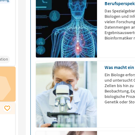
Berufsperspek
Das Spezialgebie
Biologen und Inf
vielen Forschun
Datenmengen anfa
Ergebnisauswert
Bioinformatiker 
tion
Was macht ein
Ein Biologe erfo
und untersucht 
Zellen bis hin 
Beobachtung, Ex
biologische Proz
Genetik oder Sto
Spezialisierung a
Umweltschutz, in
Entwicklung, […]