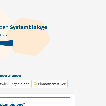
nden
Systembiologe
aus.
uchten auch:
twicklungsbiologe
Biomathematiker
Systembiologe?