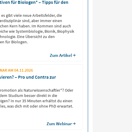
iven für Biologen* – Tipps für den
 es gibt viele neue Arbeitsfelder, die
terdisziplinär sind, aber immer einen
lichen Kern haben. Im Kommen sind auch
iche wie Systembiologie, Bionik, Biophysik
nologie. Eine Übersicht zu den
en für Biologen.
Zum Artikel
AR AM 04.11.2026
vieren? – Pro und Contra zur
Promotion als Naturwissenschaftler*? Oder
 dem Studium besser direkt in die
eigen? In nur 35 Minuten erhältst du einen
lles, was dich mit oder ohne PhD erwartet.
Zum Webinar