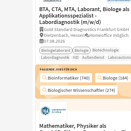
BTA, CTA, MTA, Laborant, Biologe als
Applikationsspezialist -
Labordiagnostik (m/w/d)
Gold Standard Diagnostics Frankfurt GmbH
Dietzenbach, Hessen
Homeoffice möglich
07.08.2026
Biotechnologie
Biologielaborant
Biologie
Labordiagnostik
IVD
Außendienst
Laborautoma
Passende Jobs für Dich
Bioinformatiker (740)
Biologe (184)
Biologischer Wissenschaftler (274)
Mathematiker, Physiker als