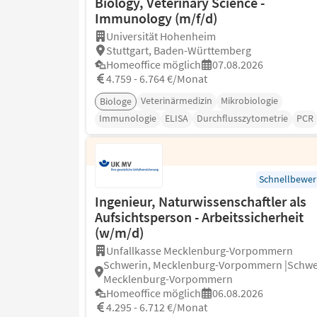
Biology, Veterinary Science -
Immunology (m/f/d)
Universität Hohenheim
Stuttgart, Baden-Württemberg
Homeoffice möglich
07.08.2026
4.759 - 6.764 €/Monat
Veterinärmedizin
Mikrobiologie
Biologe
Immunologie
ELISA
Durchflusszytometrie
PCR
Schnellbewe
Ingenieur, Naturwissenschaftler als
Aufsichtsperson - Arbeitssicherheit
(w/m/d)
Unfallkasse Mecklenburg-Vorpommern
Schwerin, Mecklenburg-Vorpommern |Schwe
Mecklenburg-Vorpommern
Homeoffice möglich
06.08.2026
4.295 - 6.712 €/Monat