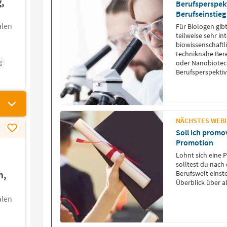
g,
Berufsperspekt
Berufseinstieg
alen
Für Biologen gibt
teilweise sehr in
biowissenschaft
techniknahe Bere
g
oder Nanobiotech
Berufsperspektiv
NÄCHSTES WEBIN
Soll ich promo
Promotion
Lohnt sich eine 
solltest du nach
m,
Berufswelt einst
Überblick über a
alen