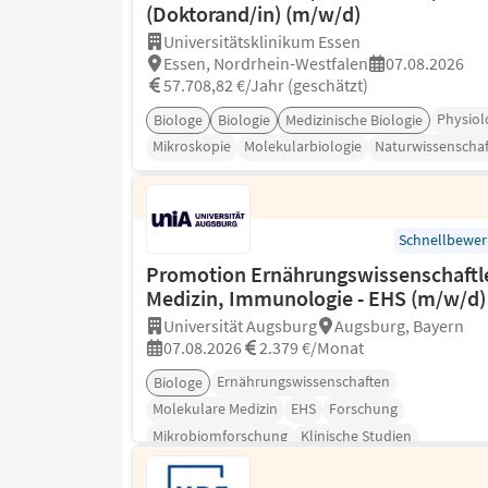
(Doktorand/in) (m/w/d)
Universitätsklinikum Essen
Essen, Nordrhein-Westfalen
07.08.2026
57.708,82 €/Jahr (geschätzt)
Physiol
Biologe
Biologie
Medizinische Biologie
Mikroskopie
Molekularbiologie
Naturwissenschaf
Schnellbewe
Promotion Ernährungswissenschaftle
Medizin, Immunologie - EHS (m/w/d)
Universität Augsburg
Augsburg, Bayern
07.08.2026
2.379 €/Monat
Ernährungswissenschaften
Biologe
Molekulare Medizin
EHS
Forschung
Mikrobiomforschung
Klinische Studien