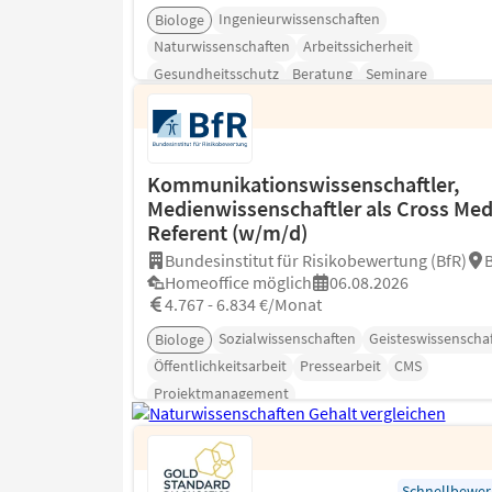
Ingenieurwissenschaften
Biologe
Naturwissenschaften
Arbeitssicherheit
Gesundheitsschutz
Beratung
Seminare
Kommunikationswissenschaftler,
Medienwissenschaftler als Cross Med
Referent (w/m/d)
Bundesinstitut für Risikobewertung (BfR)
B
Homeoffice möglich
06.08.2026
4.767 - 6.834 €/Monat
Sozialwissenschaften
Geisteswissenscha
Biologe
Öffentlichkeitsarbeit
Pressearbeit
CMS
Projektmanagement
Schnellbewe