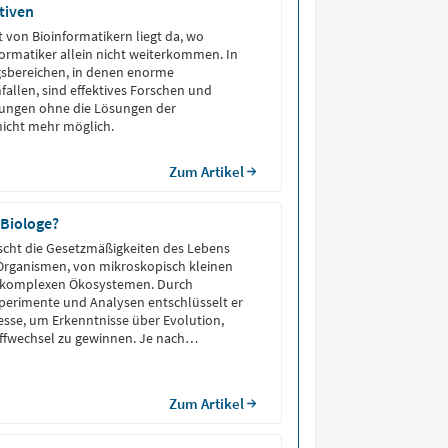
tiven
t von Bioinformatikern liegt da, wo
ormatiker allein nicht weiterkommen. In
gsbereichen, in denen enorme
llen, sind effektives Forschen und
ungen ohne die Lösungen der
nicht mehr möglich.
Zum Artikel
 Biologe?
rscht die Gesetzmäßigkeiten des Lebens
Organismen, von mikroskopisch kleinen
zu komplexen Ökosystemen. Durch
perimente und Analysen entschlüsselt er
esse, um Erkenntnisse über Evolution,
ffwechsel zu gewinnen. Je nach
rbeitet er in der Forschung, im
 der Medizin oder in der industriellen
Zum Artikel