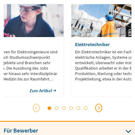
ur
Elektrotechniker
tiven für Elektroingenieure sind
Ein Elektrotechniker ist ein Fach
Je nach Studiumsschwerpunkt
elektrische Anlagen, Systeme und
tzgebiete und Branchen sehr
entwickelt, überwacht oder instand hält
sein. Die Ausübung des Jobs
Qualifikation arbeitet er in der E
über hinaus sehr interdisziplinär
Produktion, Wartung oder techni
r Medizin bis zur Raumfahrt
Projektleitung, etwa in der Autom
chkeiten der fachübergreifenden
Energietechnik oder Gebäudeaus
.
Zum Artikel
Für Bewerber