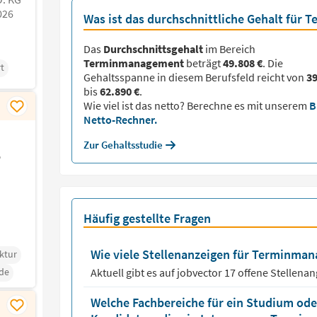
026
Was ist das durchschnittliche Gehalt für
Das
Durchschnittsgehalt
im Bereich
Terminmanagement
beträgt
49.808 €
. Die
t
Gehaltsspanne in diesem Berufsfeld reicht von
39
bis
62.890 €
.
Wie viel ist das netto? Berechne es mit unserem
B
Netto-Rechner.
Zur Gehaltsstudie
e
Häufig gestellte Fragen
Wie viele Stellenanzeigen für Terminman
ktur
de
Aktuell gibt es auf jobvector
17
offene Stellena
Welche Fachbereiche für ein Studium oder