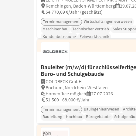
Remchingen, Baden-Württemberg
29.07.2
54.770,69 €/Jahr (geschätzt)
Wirtschaftsingenieurwesen
Terminmanagement
Maschinenbau
Technischer Vertrieb
Sales Suppor
Kundenbetreuung
Feinwerktechnik
Bauleiter (m/w/d) für schlüsselfertig
Büro- und Schulgebäude
GOLDBECK GmbH
Bochum, Nordrhein-Westfalen
Homeoffice möglich
27.07.2026
51.500 - 68.000 €/Jahr
Bauingenieurwesen
Archite
Terminmanagement
Bauleitung
Hochbau
Bürogebäude
Schulgebäu