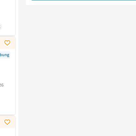
g
rbung
26