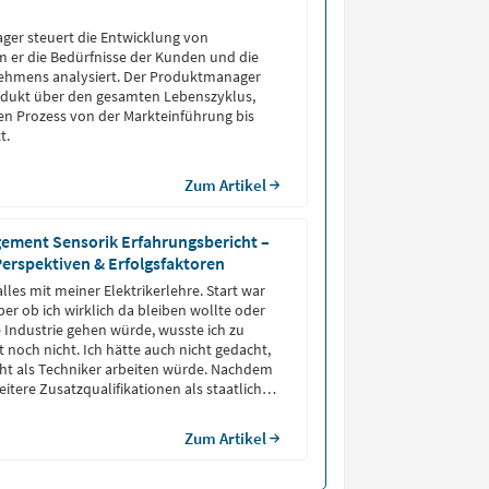
ger steuert die Entwicklung von
 er die Bedürfnisse der Kunden und die
nehmens analysiert. Der Produktmanager
rodukt über den gesamten Lebenszyklus,
n Prozess von der Markteinführung bis
t.
Zum Artikel
ment Sensorik Erfahrungsbericht –
 Perspektiven & Erfolgsfaktoren
les mit meiner Elektrikerlehre. Start war
er ob ich wirklich da bleiben wollte oder
e Industrie gehen würde, wusste ich zu
 noch nicht. Ich hätte auch nicht gedacht,
cht als Techniker arbeiten würde. Nachdem
itere Zusatzqualifikationen als staatlich
er bezeichnen durfte, bin ich in den
in der Branche Sensortechnik gewechselt.
Zum Artikel