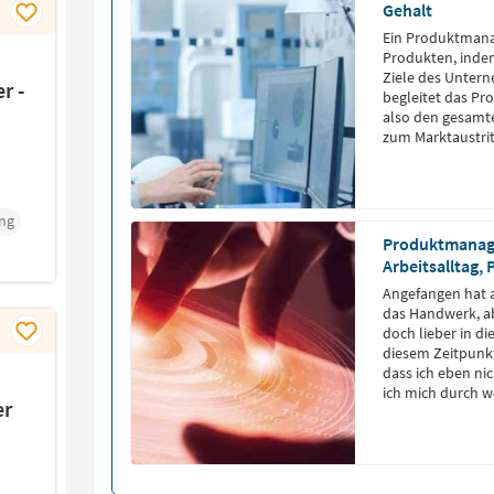
Gehalt
Ein Produktmana
Produkten, indem
Ziele des Unter
r -
begleitet das P
also den gesamte
zum Marktaustrit
ng
Produktmanage
Arbeitsalltag,
Angefangen hat al
das Handwerk, ab
doch lieber in di
diesem Zeitpunkt
dass ich eben ni
ich mich durch we
er
geprüften Technik
Produkt-Support 