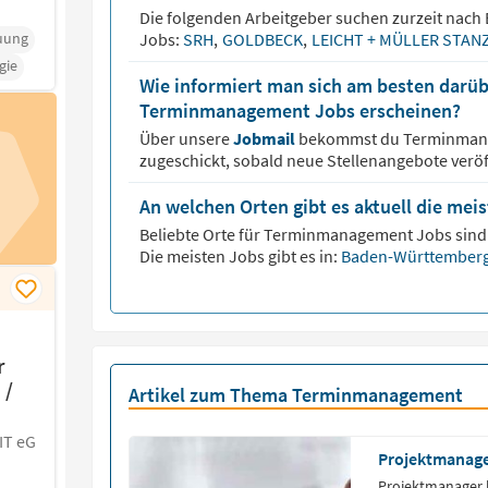
Die folgenden Arbeitgeber suchen zurzeit nach
uung
Jobs:
SRH
,
GOLDBECK
,
LEICHT + MÜLLER STAN
gie
Wie informiert man sich am besten darüb
Terminmanagement Jobs erscheinen?
Über unsere
Jobmail
bekommst du
Terminma
zugeschickt, sobald neue Stellenangebote veröf
An welchen Orten gibt es aktuell die m
Beliebte Orte für
Terminmanagement
Jobs sind 
Die meisten Jobs gibt es in:
Baden-Württember
r
 /
Artikel zum Thema Terminmanagement
IT eG
Projektmanager
Projektmanager 