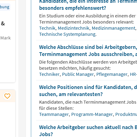
Kandidaten, die ein Interesse an Termi
rbung
besonders empfehlenswert?
Ein Studium oder eine Ausbildung in einem der 
Terminmanagement
Jobs besonders relevant:
 &
Technik
,
Medizintechnik
,
Medizinmanagement
,
Technische Systemplanung
.
. Mark
Welche Abschlüsse sind bei Arbeitgebern,
Terminmanagement Jobs ausschreiben, a
Die folgenden Abschlüsse werden von Arbeitge
besetzen möchten, häufig gesucht:
Techniker
,
Public Manager
,
Pflegemanager
,
HR
Welche Positionen sind für Kandidaten,
suchen, am relevantesten?
Kandidaten, die nach
Terminmanagement
Jobs 
für diese Stellen:
Teammanager
,
Programm-Manager
,
Produktm
Welche Arbeitgeber suchen aktuell nac
Jobs?