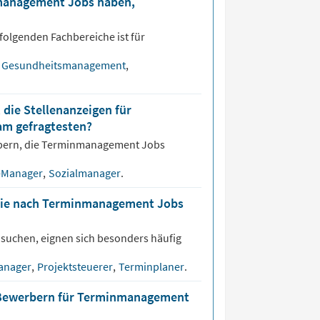
nmanagement Jobs haben,
folgenden Fachbereiche ist für
Gesundheitsmanagement
,
 die Stellenanzeigen für
m gefragtesten?
bern, die
Terminmanagement
Jobs
-Manager
,
Sozialmanager
.
 die nach Terminmanagement Jobs
suchen, eignen sich besonders häufig
anager
,
Projektsteuerer
,
Terminplaner
.
h Bewerbern für Terminmanagement