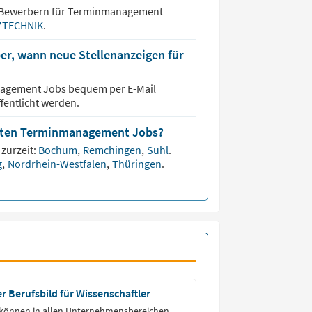
 Bewerbern für
Terminmanagement
ZTECHNIK
.
er, wann neue Stellenanzeigen für
nagement
Jobs bequem per E-Mail
fentlicht werden.
eisten Terminmanagement Jobs?
zurzeit:
Bochum
,
Remchingen
,
Suhl
.
g
,
Nordrhein-Westfalen
,
Thüringen
.
 Berufsbild für Wissenschaftler
können in allen Unternehmensbereichen