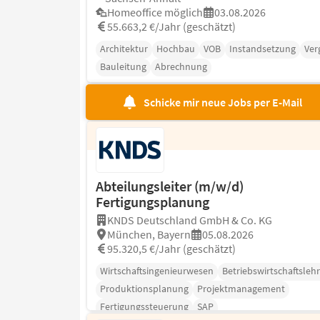
Homeoffice möglich
03.08.2026
55.663,2 €/Jahr (geschätzt)
Architektur
Hochbau
VOB
Instandsetzung
Ver
Bauleitung
Abrechnung
Schicke mir neue Jobs per E-Mail
Abteilungsleiter (m/w/d)
Fertigungsplanung
KNDS Deutschland GmbH & Co. KG
München, Bayern
05.08.2026
95.320,5 €/Jahr (geschätzt)
Wirtschaftsingenieurwesen
Betriebswirtschaftsleh
Produktionsplanung
Projektmanagement
Fertigungssteuerung
SAP