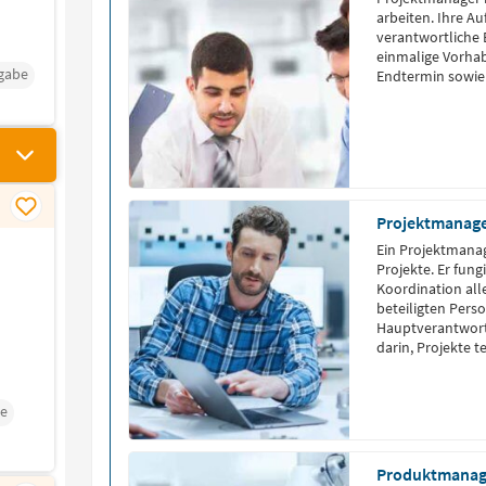
arbeiten. Ihre Au
verantwortliche 
einmalige Vorhab
gabe
Endtermin sowie 
Projektmanag
Ein Projektmanag
Projekte. Er fung
Koordination all
beteiligten Perso
Hauptverantwort
darin, Projekte 
abzuschließen. Gl
Zufriedenheit all
verfügen über o
re
Produktmanage