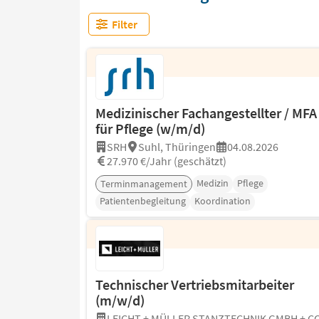
Filter
Medizinischer Fachangestellter / MFA
für Pflege (w/m/d)
SRH
Suhl, Thüringen
04.08.2026
27.970 €/Jahr (geschätzt)
Medizin
Pflege
Terminmanagement
Patientenbegleitung
Koordination
Technischer Vertriebsmitarbeiter
(m/w/d)
LEICHT + MÜLLER STANZTECHNIK GMBH + CO