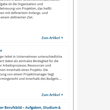
fgabe ist die Organisation und
Betreuung von Projekten, das heißt:
en mit definiertem Anfangs- und
einem definierten Ziel.
Zum Artikel
er
er leitet in Unternehmen unterschiedliche
iert dabei als zentrales Bindeglied für die
er Arbeitsprozesse, Ressourcen und
nen innerhalb eines Projekts. Die
ung von einem Projektmanager liegt
termingerecht und innerhalb des Budgets
eichzeitig stellt er die Qualität und
er Beteiligten sicher. Projektmanager
rganisatorische und kommunikative […]
Zum Artikel
r Berufsbild – Aufgaben, Studium &