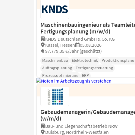
Maschinenbauingenieur als Teamleite
Fertigungsplanung (m/w/d)
KNDS Deutschland GmbH & Co. KG
Kassel, Hessen
05.08.2026
97.779,35 €/Jahr (geschätzt)
Maschinenbau
Elektrotechnik
Produktionsplanu
Auftragsplanung
Fertigungssteuerung
Prozessoptimierung
ERP
Gebäudemanagerin/Gebäudemanag
(w/m/d)
Bau- und Liegenschaftsbetrieb NRW
Duisburg, Nordrhein-Westfalen