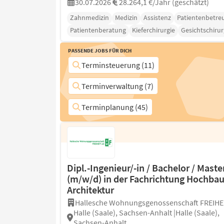
30.07.2026
28.264,1 €/Jahr (geschätzt)
Zahnmedizin
Medizin
Assistenz
Patientenbetre
Patientenberatung
Kieferchirurgie
Gesichtschirur
Passende Jobs für Dich
Terminsteuerung (11)
Terminverwaltung (7)
Terminplanung (45)
Dipl.-Ingenieur/-in / Bachelor / Maste
(m/w/d) in der Fachrichtung Hochbau
Architektur
Hallesche Wohnungsgenossenschaft FREIHE
Halle (Saale), Sachsen-Anhalt |Halle (Saale),
Sachsen-Anhalt