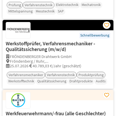
Elektrotechnik
Mechatronik
Prüfung
Verfahrenstechnik
Mittelspannung
Messtechnik
SAP
Schnellbewerbung
Werkstoffprüfer, Verfahrensmechaniker -
Qualitätssicherung (m/w/d)
FRÖNDENBERGER Drahtwerk GmbH
Fröndenberg / Ruhr,...
25.07.2026
40.789,03 €/Jahr (geschätzt)
Verfahrensmechaniker
Verfahrenstechnik
Produktprüfung
Werkstofftechnik
Qualitätssicherung
Drahtprodukte
Audits
Werkfeuerwehrmann/-frau (alle Geschlechter)