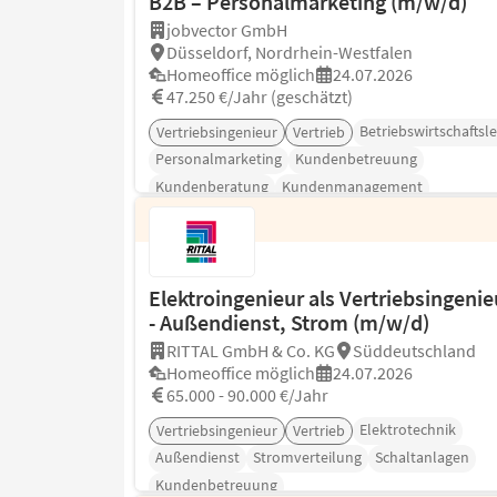
B2B – Personalmarketing (m/w/d)
jobvector GmbH
Düsseldorf, Nordrhein-Westfalen
Homeoffice möglich
24.07.2026
47.250 €/Jahr (geschätzt)
Betriebswirtschaftsl
Vertriebsingenieur
Vertrieb
Personalmarketing
Kundenbetreuung
Kundenberatung
Kundenmanagement
Elektroingenieur als Vertriebsingenie
- Außendienst, Strom (m/w/d)
RITTAL GmbH & Co. KG
Süddeutschland
Homeoffice möglich
24.07.2026
65.000 - 90.000 €/Jahr
Elektrotechnik
Vertriebsingenieur
Vertrieb
Außendienst
Stromverteilung
Schaltanlagen
Kundenbetreuung