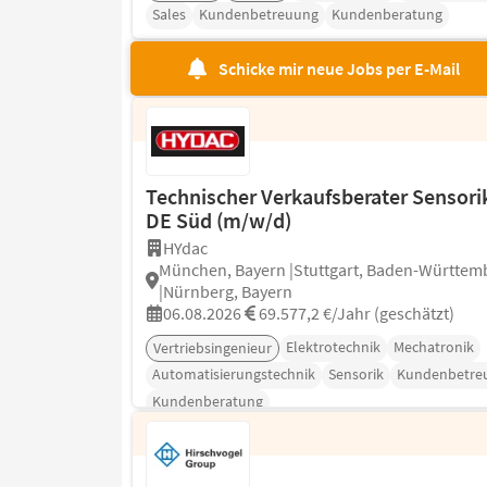
Sales
Kundenbetreuung
Kundenberatung
Schicke mir neue Jobs per E-Mail
Technischer Verkaufsberater Sensori
DE Süd (m/w/d)
HYdac
München, Bayern |Stuttgart, Baden-Württem
|Nürnberg, Bayern
06.08.2026
69.577,2 €/Jahr (geschätzt)
Elektrotechnik
Mechatronik
Vertriebsingenieur
Automatisierungstechnik
Sensorik
Kundenbetre
Kundenberatung