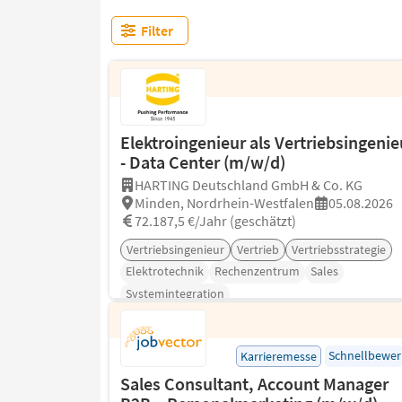
Filter
Elektroingenieur als Vertriebsingenie
- Data Center (m/w/d)
HARTING Deutschland GmbH & Co. KG
Minden, Nordrhein-Westfalen
05.08.2026
72.187,5 €/Jahr (geschätzt)
Vertriebsingenieur
Vertrieb
Vertriebsstrategie
Elektrotechnik
Rechenzentrum
Sales
Systemintegration
Schnellbewe
Karrieremesse
Sales Consultant, Account Manager