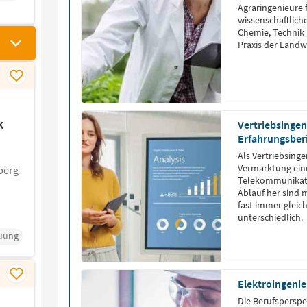
Agraringenieure 
wissenschaftlich
Chemie, Technik 
Praxis der Landw
k
Vertriebsingen
Erfahrungsber
Als Vertriebsinge
Vermarktung eine
berg
Telekommunikati
Ablauf her sind 
fast immer gleich,
unterschiedlich.
uung
Elektroingenie
Die Berufsperspe