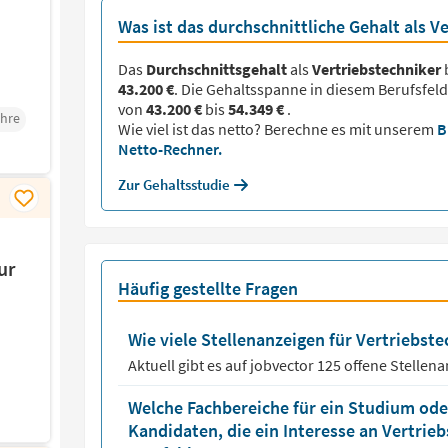
Was ist das durchschnittliche Gehalt als V
Das
Durchschnittsgehalt
als
Vertriebstechniker
b
43.200 €
. Die Gehaltsspanne in diesem Berufsfeld
von
43.200 €
bis
54.349 €
.
ehre
Wie viel ist das netto? Berechne es mit unserem
B
Netto-Rechner.
Zur Gehaltsstudie
ur
Häufig gestellte Fragen
Wie viele Stellenanzeigen für Vertriebste
Aktuell gibt es auf jobvector
125
offene Stellen
Welche Fachbereiche für ein Studium oder
Kandidaten, die ein Interesse an Vertrie