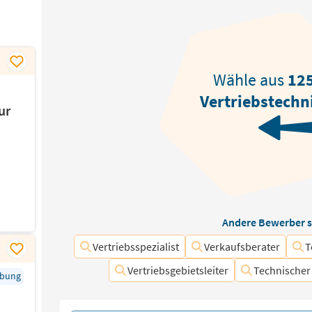
Wähle aus
12
Vertriebstechn
ur
Andere Bewerber s
Vertriebsspezialist
Verkaufsberater
T
Vertriebsgebietsleiter
Technischer
rbung