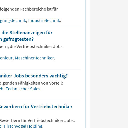
folgenden Fachbereiche ist für
rgungstechnik
,
Industrietechnik
.
 die Stellenanzeigen für
m gefragtesten?
bern, die
Vertriebstechniker
Jobs
genieur
,
Maschinentechniker
,
hniker Jobs besonders wichtig?
olgenden Fähigkeiten von Vorteil:
ieb
,
Technischer Sales
,
Bewerbern für Vertriebstechniker
 Bewerbern für
Vertriebstechniker
Jobs:
c
,
Hirschvogel Holding
.