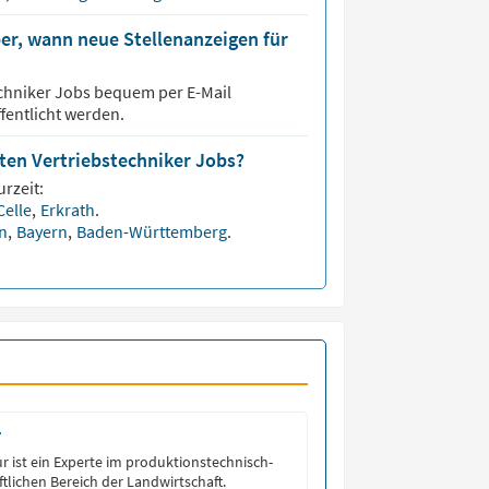
er, wann neue Stellenanzeigen für
chniker
Jobs bequem per E-Mail
fentlicht werden.
sten Vertriebstechniker Jobs?
urzeit:
Celle
,
Erkrath
.
en
,
Bayern
,
Baden-Württemberg
.
r
ur ist ein Experte im produktionstechnisch-
tlichen Bereich der Landwirtschaft.