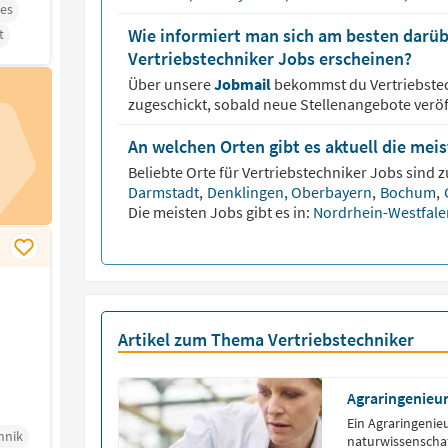
les
Wie informiert man sich am besten darüb
t
Vertriebstechniker Jobs erscheinen?
Über unsere
Jobmail
bekommst du
Vertriebste
zugeschickt, sobald neue Stellenangebote veröf
An welchen Orten gibt es aktuell die mei
Beliebte Orte für
Vertriebstechniker
Jobs sind z
Darmstadt
,
Denklingen, Oberbayern
,
Bochum
,
Die meisten Jobs gibt es in:
Nordrhein-Westfal
Artikel zum Thema Vertriebstechniker
Agraringenieu
Ein Agraringenie
hnik
naturwissenschaf