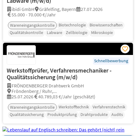
Labware (m/w/d)
ibidi GmbH
Gräfelfing, Bayern
27.07.2026
55.000 - 70.000 €/Jahr
Biotechnologie
Biowissenschaften
Wareneingangskontrolle
Qualitätskontrolle
Labware
Zellbiologie
Mikroskopie
Schnellbewerbung
Werkstoffprüfer, Verfahrensmechaniker -
Qualitätssicherung (m/w/d)
FRÖNDENBERGER Drahtwerk GmbH
Fröndenberg / Ruhr,...
25.07.2026
40.789,03 €/Jahr (geschätzt)
Werkstofftechnik
Verfahrenstechnik
Wareneingangskontrolle
Qualitätssicherung
Produktprüfung
Drahtprodukte
Audits