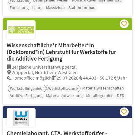
Bauingenieurwesen
Konstruktiver Ingenieurbau
Werkstoffe
Forschung
Lehre
Massivbau
Stahlbetonbau
Wissenschaftliche*r Mitarbeiter*in
(Doktorand*in) Lehrstuhl für Werkstoffe für
die Additive Fertigung
Bergische Universität Wuppertal
Wuppertal, Nordrhein-Westfalen
Homeoffice möglich
29.07.2026
44.493 - 50.172 €/Jahr
Materialwissenschaften
Werkstoffingenieur
Werkstofftechnik
Additive Fertigung
Materialentwicklung
Metallographie
DED
Chemielaborant, CTA, Werkstoffprüfer -