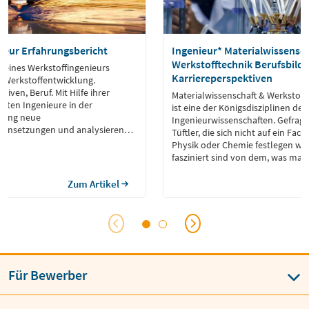
ieur Erfahrungsbericht
Ingenieur* Materialwissensch
Werkstofftechnik Berufsbild 
 eines Werkstoffingenieurs
Karriereperspektiven
g Werkstoffentwicklung.
iven, Beruf. Mit Hilfe ihrer
Materialwissenschaft & Werkstoff
sten Ingenieure in der
ist eine der Königsdisziplinen der
lung neue
Ingenieurwissenschaften. Gefragt
ensetzungen und analysieren
Tüftler, die sich nicht auf ein Fa
n, um sie in einzelnen Punkten
Physik oder Chemie festlegen wo
ern.
fasziniert sind von dem, was man 
Technik machen kann.
Zum Artikel
Für Bewerber