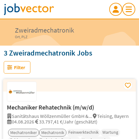
Zweiradmechatronik
Ort, PLZ
3 Zweiradmechatronik Jobs
Filter
Mechaniker Rehatechnik (m/w/d)
Sanitätshaus Wöllzenmüller GmbH &...
Teising, Bayern
04.08.2026
33.797,41 €/Jahr (geschätzt)
Feinwerktechnik
Wartung
Mechatroniker
Mechatronik