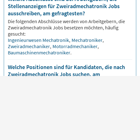
Stellenanzeigen für Zweiradmechatronik Jobs
ausschreiben, am gefragtesten?
Die folgenden Abschlüsse werden von Arbeitgebern, die
Zweiradmechatronik
Jobs besetzen möchten, häufig
gesucht:
Ingenieurwesen Mechatronik
,
Mechatroniker
,
Zweiradmechaniker
,
Motorradmechaniker
,
Baumaschinenmechatroniker
.
Welche Positionen sind für Kandidaten, die nach
Zweiradmechatronik Jobs suchen, am
relevantesten?
Kandidaten, die nach
Zweiradmechatronik
Jobs suchen,
eignen sich besonders häufig für diese Stellen:
Maschinenmechaniker
,
Ausbildung Mechatroniker
,
Ausbildung zum Mechatroniker
,
Elektroniker für Maschinen und Antriebstechnik
,
Landmaschinenmechatroniker
.
Wie informiert man sich am besten darüber, wann