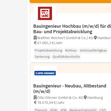
Bauingenieur Hochbau (m/w/d) für d
Bau- und Projektabwicklung
Walther Reichert (GmbH & Co.) KG
Hambur
67.065,3 €/Jahr
Projektabwicklung
Rohbau
Schlüsselfertigbau
Sanierung
Qualitätskontrolle
Bauingenieur - Neubau, Altbestand
(m/w/d)
Otto Dörner GmbH & Co. KG
Hamburg
78.570,54 €/Jahr
Planung
HOAI
VOB
Werkvertragsrecht
CAD