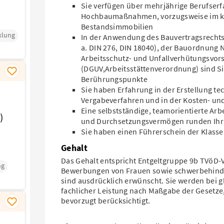
Sie verfügen über mehrjährige Berufser
Hochbaumaßnahmen, vorzugsweise im k
Bestandsimmobilien
klung
In der Anwendung des Bauvertragsrechts
a. DIN 276, DIN 18040), der Bauordnung 
Arbeitsschutz- und Unfallverhütungsvors
(DGUV,Arbeitsstättenverordnung) sind Sie
Berührungspunkte
Sie haben Erfahrung in der Erstellung te
Vergabeverfahren und in der Kosten- u
Eine selbstständige, teamorientierte Ar
)
und Durchsetzungsvermögen runden Ihr 
Sie haben einen Führerschein der Klasse
Gehalt
Das Gehalt entspricht Entgeltgruppe 9b TVöD-
ng
Bewerbungen von Frauen sowie schwerbehinde
sind ausdrücklich erwünscht. Sie werden bei 
fachlicher Leistung nach Maßgabe der Gesetze
bevorzugt berücksichtigt.