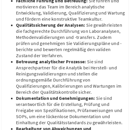
Fachliche Führung und Betreuung:
Sie führen und
Qualitätskontrolle (m/w/d)
motivieren das Team im Bereich analytische
Entwicklung, Validierung, Qualifizierung und Wartung
meidrix biomedicals GmbH
und fördern eine konstruktive Teamkultur.
Esslingen am Neckar,...
65.002,79 €/Jahr
Qualitätssicherung der Analysen:
Sie gewährleisten
die fachgerechte Durchführung von Laboranalysen,
Qualitätskontrolle
Qualitätsmanagement
GMP
Methodenvalidierungen und -transfers. Zudem
Change Control
Wareneingangsprüfung
prüfen und genehmigen Sie Validierungspläne und -
berichte und bewerten regelmäßig den validen
Zustand der Verfahren.
Betreuung analytischer Prozesse:
Sie sind
Ansprechpartner für die Analytik bei Herstell- und
Reinigungsvalidierungen und stellen die
Apotheker als Teamleiter - Qualified Person,
ordnungsgemäße Durchführung von
QM (m/w/d)
Qualifizierungen, Kalibrierungen und Wartungen im
Bereich der Qualitätskontrolle sicher.
Daiichi Sankyo Europe GmbH
Pfaffenhofen an der Ilm, Bayern
Dokumentation und Genehmigungen:
Sie sind
150.000 - 170.000 €/Jahr
verantwortlich für die Erstellung, Prüfung und
Freigabe von Spezifikationen, Prüfanweisungen und
QP-Freigabe
AMG
Lieferantenqualifizierung
Arzneimittel
SOPs, um eine lückenlose Dokumentation und
Qualitätsmanagement
Einhaltung der Qualitätsstandards zu gewährleisten.
Bearbeitung von Abweichungen und