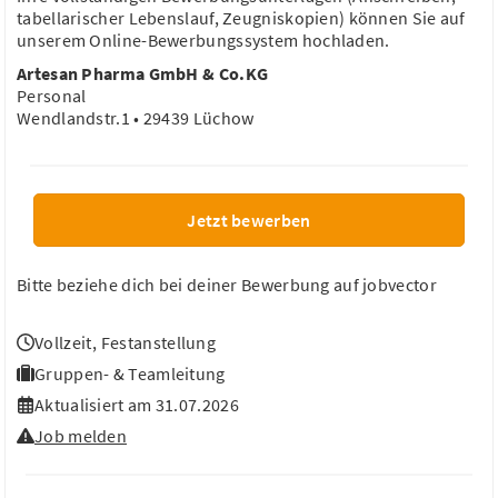
Pharmazeut, Ingenieur als Qualitätsmanager
tabellarischer Lebenslauf, Zeugniskopien) können Sie auf
- Arzneimittel, GMP (m/w/d)
unserem Online-Bewerbungssystem hochladen.
medac GmbH
Artesan Pharma GmbH & Co.KG
Wedel, Schleswig-Holstein
Personal
Homeoffice möglich
52.048,22 €/Jahr
Wendlandstr.1 • 29439 Lüchow
Arzneimittel
GMP
Compliance
Audits
Risikoanalyse
Jetzt bewerben
Quality Assurance Manager (m/w/d)
Bitte beziehe dich bei deiner Bewerbung auf jobvector
ProtaGene GmbH
Dortmund, Nordrhein-Westfalen
Vollzeit
,
Festanstellung
69.578,35 €/Jahr
Gruppen- & Teamleitung
Qualitätssicherung
Qualitätsmanagement
GMP
Audits
Aktualisiert am 31.07.2026
CAPA
Job melden