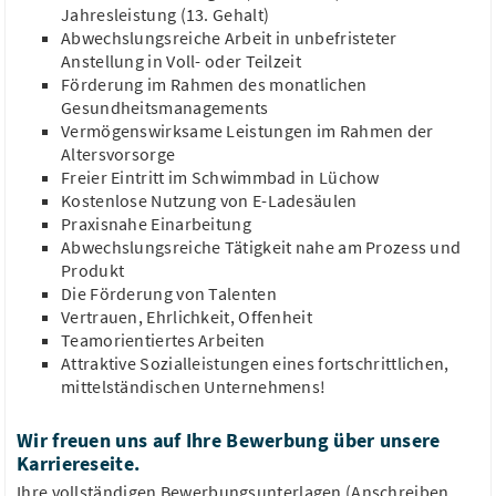
Karlsruhe, Baden-Württemberg
Jahresleistung (13. Gehalt)
4.900 - 6.500 €/Monat
Abwechslungsreiche Arbeit in unbefristeter
Anstellung in Voll- oder Teilzeit
Mikrobiologie
Sterilitätsprüfung
GMP
Förderung im Rahmen des monatlichen
Aseptische Herstellung
Steriltechnik
Gesundheitsmanagements
Vermögenswirksame Leistungen im Rahmen der
Altersvorsorge
Freier Eintritt im Schwimmbad in Lüchow
Kostenlose Nutzung von E-Ladesäulen
Praxisnahe Einarbeitung
Chemielaborant, CTA - Qualitätskontrolle
Abwechslungsreiche Tätigkeit nahe am Prozess und
(m/w/d)
Produkt
THOR GmbH
Die Förderung von Talenten
Speyer, Rheinland-Pfalz
Vertrauen, Ehrlichkeit, Offenheit
34.014,6 €/Jahr
Teamorientiertes Arbeiten
Qualitätskontrolle
HPLC
GC
Analytik
Prüfmittel
Attraktive Sozialleistungen eines fortschrittlichen,
mittelständischen Unternehmens!
Wir freuen uns auf Ihre Bewerbung über unsere
Karriereseite.
Ihre vollständigen Bewerbungsunterlagen (Anschreiben,