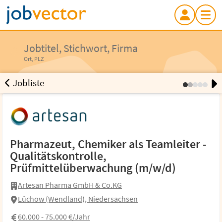
Jobtitel, Stichwort, Firma
Jobtitel, Stichwort, Firma
Ort, PLZ
Ort, PLZ
Jobliste
Pharmazeut, Chemiker als Teamleiter -
Qualitätskontrolle, Prüfmittelüberwachung
Pharmazeut, Chemiker als Teamleiter -
(m/w/d)
Qualitätskontrolle,
Artesan Pharma GmbH & Co.KG
Prüfmittelüberwachung (m/w/d)
Lüchow (Wendland), Niedersachsen
31.07.2026
Artesan Pharma GmbH & Co.KG
Chemie
Pharmazie
Qualitätskontrolle
Validierung
Lüchow (Wendland), Niedersachsen
Prüfmittelüberwachung
Analytik
Prozessoptimierung
60.000 - 75.000 €/Jahr