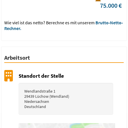
75.000 €
Schicke mir neue Jobs per E-Mail
Wie viel ist das netto? Berechne es mit unserem
Brutto-Netto-
Rechner.
Für Bewerber
Beruf & Karriere
Arbeitsort
Für Arbeitgeber
Standort der Stelle
Über jobvector
Wendlandstraße 1
29439 Lüchow (Wendland)
AGB
Datenschutz
Impressum
Niedersachsen
Deutschland
BESTE JOBBÖRSE
Language
job
vector
über 150 x ausgezeichnet von
Bewerbern & Arbeitgebern