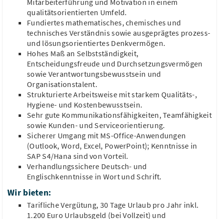
Mitarbeiterführung und Motivation in einem
GMP
Projektmanagement
Validierung
Risikoanalyse
SOPs
qualitätsorientierten Umfeld.
Fundiertes mathematisches, chemisches und
technisches Verständnis sowie ausgeprägtes prozess-
und lösungsorientiertes Denkvermögen.
Hohes Maß an Selbstständigkeit,
Entscheidungsfreude und Durchsetzungsvermögen
Mitarbeiter für die Qualitätskontrolle (m/w/d)
sowie Verantwortungsbewusstsein und
Phyton Biotech GmbH
Organisationstalent.
Ahrensburg, Schleswig-Holstein
Strukturierte Arbeitsweise mit starkem Qualitäts-,
45.000 - 55.000 €/Jahr
Hygiene- und Kostenbewusstsein.
Qualitätskontrolle
Analytik
GMP
Prozessanalyse
Sehr gute Kommunikationsfähigkeiten, Teamfähigkeit
sowie Kunden- und Serviceorientierung.
Produktion
Sicherer Umgang mit MS-Office-Anwendungen
(Outlook, Word, Excel, PowerPoint); Kenntnisse in
SAP S4/Hana sind von Vorteil.
Verhandlungssichere Deutsch- und
Schnellbewerbung
Englischkenntnisse in Wort und Schrift.
Biologe, Pharmazeut als Laborleiter -
Wir bieten:
Mikrobiologie, Sterilität (m/w/d)
Tarifliche Vergütung, 30 Tage Urlaub pro Jahr inkl.
BioChem Labor für biologische und...
1.200 Euro Urlaubsgeld (bei Vollzeit) und