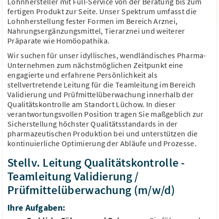
Lohnhersteller mit Full-Service von der Beratung bis zum
Pfaffenhofen an der Ilm, Bayern
34.519 - 59.965 €/Jahr
fertigen Produkt zur Seite. Unser Spektrum umfasst die
Lohnherstellung fester Formen im Bereich Arznei,
Qualitätskontrolle
GMP
GxP
ALCOA+
Change Control
Nahrungsergänzungsmittel, Tierarznei und weiterer
Präparate wie Homöopathika.
Wir suchen für unser idyllisches, wendländisches Pharma-
Unternehmen zum nächstmöglichen Zeitpunkt eine
engagierte und erfahrene Persönlichkeit als
stellvertretende Leitung für die Teamleitung im Bereich
Biologe, Biochemiker als Teamleiter -
Validierung und Prüfmittelüberwachung innerhalb der
Qualitätsmanagement (m/w/d)
Qualitätskontrolle am Standort Lüchow. In dieser
DKMS Life Science Lab gGmbH
Dresden, Sachsen
verantwortungsvollen Position tragen Sie maßgeblich zur
Homeoffice möglich
66.000 - 77.000 €/Jahr
Sicherstellung höchster Qualitätsstandards in der
pharmazeutischen Produktion bei und unterstützen die
Qualitätsmanagement
Prozessoptimierung
kontinuierliche Optimierung der Abläufe und Prozesse.
Molekularbiologie
Personalmanagement
Stellv. Leitung Qualitätskontrolle -
Projektmanagement
Teamleitung Validierung /
Prüfmittelüberwachung (m/w/d)
Schnellbewerbung
Ihre Aufgaben:
Biologe, Biochemiker als Fachleiter -