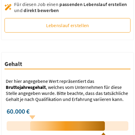
Für diesen Job einen
passenden Lebenslauf erstellen
und
direkt bewerben
MFA, MTLA, BTA als Teamleiter - Präanalytik
(m/w/d)
Lebenslauf erstellen
SYNLAB Medizinisches...
Leinfelden-Echterdingen,...
43.909,49 €/Jahr
Präanalytik
Postanalytik
Qualitätssicherung
SOPs
Gehalt
Der hier angegebene Wert repräsentiert das
Bruttojahresgehalt
, welches vom Unternehmen für diese
Mitarbeiter Qualitätskontrolle (m/w/d)
Stelle angegeben wurde. Bitte beachte, dass das tatsächliche
Lebensmittel / Nahrungsergänzung
Gehalt je nach Qualifikation und Erfahrung variieren kann.
ZEINPHARMA-GERMANY GmbH
Nauheim, Kreis Groß-Gerau, Hessen
60.000 €
40.904,76 €/Jahr
Qualitätskontrolle
Analytik
Produktion
Probenahme
Wareneingangskontrolle