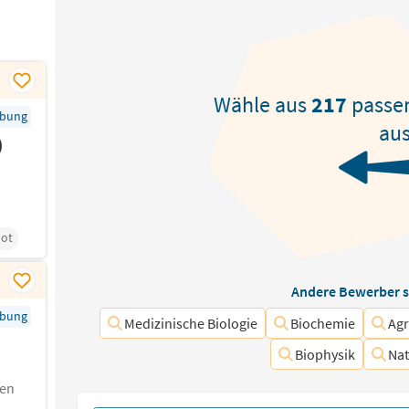
Wähle aus
217
passe
rbung
aus
)
lot
Andere Bewerber s
rbung
Medizinische Biologie
Biochemie
Agr
Biophysik
Nat
len