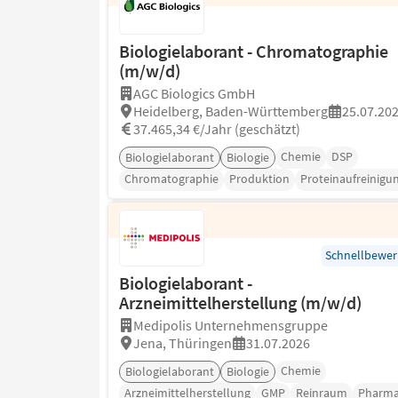
Biologielaborant - Chromatographie
(m/w/d)
AGC Biologics GmbH
Heidelberg, Baden-Württemberg
25.07.20
37.465,34 €/Jahr (geschätzt)
Chemie
DSP
Biologielaborant
Biologie
Chromatographie
Produktion
Proteinaufreinigu
Schnellbewe
Biologielaborant -
Arzneimittelherstellung (m/w/d)
Medipolis Unternehmensgruppe
Jena, Thüringen
31.07.2026
Chemie
Biologielaborant
Biologie
Arzneimittelherstellung
GMP
Reinraum
Pharm