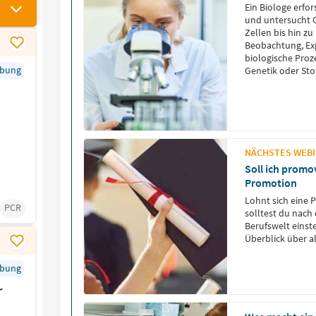
Ein Biologe erfo
und untersucht 
Zellen bis hin 
Beobachtung, Ex
biologische Proz
rbung
Genetik oder Sto
Spezialisierung a
Umweltschutz, in
Entwicklung, […]
NÄCHSTES WEBIN
Soll ich promo
Promotion
Lohnt sich eine 
PCR
solltest du nach
Berufswelt einst
Überblick über a
rbung
r