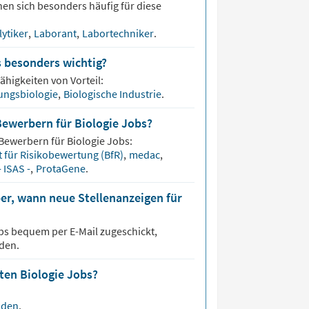
en sich besonders häufig für diese
lytiker
,
Laborant
,
Labortechniker
.
s besonders wichtig?
ähigkeiten von Vorteil:
ungsbiologie
,
Biologische Industrie
.
Bewerbern für Biologie Jobs?
 Bewerbern für
Biologie
Jobs:
t für Risikobewertung (BfR)
,
medac
,
- ISAS -
,
ProtaGene
.
er, wann neue Stellenanzeigen für
bs bequem per E-Mail zugeschickt,
den.
sten Biologie Jobs?
sden
.