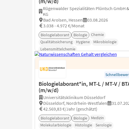
(m/w/d)
Rügenwalder Spezialitäten Plüntsch GmbH &
KG
Bad Arolsen, Hessen
03.08.2026
3.038 - 4.972 €/Monat
Chemie
Biologielaborant
Biologie
Qualitätssicherung
Hygiene
Mikrobiologie
Lebensmittelchemie
Schnellbewe
Biologielaborant*in, MT-L / MT-V / BT
(m/w/d)
Universitätsklinikum Düsseldorf
Düsseldorf, Nordrhein-Westfalen
31.07.20
42.569,83 €/Jahr (geschätzt)
Medizin
Biologielaborant
Biologie
Molekularbiologie
Histologie
Serologie