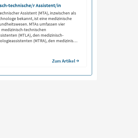
sch-technische/r Assistent/in
echnischer Assistent (MTA), inzwischen als
chnologe bekannt, ist eine medizinische
sundheitswesen. MTAs umfassen vier
n medizinisch-technischen
istenten (MTLA), den medizinisch-
ologieassistenten (MTRA), den medizinisch-
stenten für Funktionsdiagnostik (MTAF)
rmedizinisch-technischen Assistenten
Zum Artikel