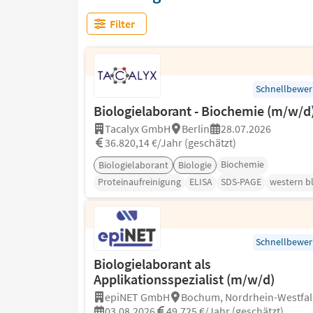
Filter
Schnellbewe
Biologielaborant - Biochemie (m/w/d
Tacalyx GmbH
Berlin
28.07.2026
36.820,14 €/Jahr (geschätzt)
Biochemie
Biologielaborant
Biologie
Proteinaufreinigung
ELISA
SDS-PAGE
western b
Schnellbewe
Biologielaborant als
Applikationsspezialist (m/w/d)
epiNET GmbH
Bochum, Nordrhein-Westfa
03.08.2026
49.725 €/Jahr (geschätzt)