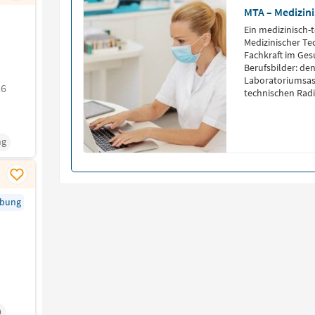
MTA – Medizini
Ein medizinisch-t
Medizinischer Te
Fachkraft im Ge
Berufsbilder: de
Laboratoriumsass
26
technischen Radi
technischen Assi
und den veterinä
(VMTA).
ng
rbung
a