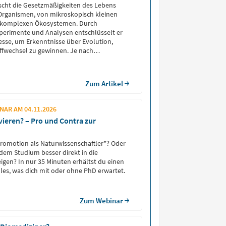
rscht die Gesetzmäßigkeiten des Lebens
Organismen, von mikroskopisch kleinen
zu komplexen Ökosystemen. Durch
perimente und Analysen entschlüsselt er
esse, um Erkenntnisse über Evolution,
ffwechsel zu gewinnen. Je nach
rbeitet er in der Forschung, im
 der Medizin oder in der industriellen
Zum Artikel
AR AM 04.11.2026
vieren? – Pro und Contra zur
Promotion als Naturwissenschaftler*? Oder
 dem Studium besser direkt in die
eigen? In nur 35 Minuten erhältst du einen
lles, was dich mit oder ohne PhD erwartet.
Zum Webinar