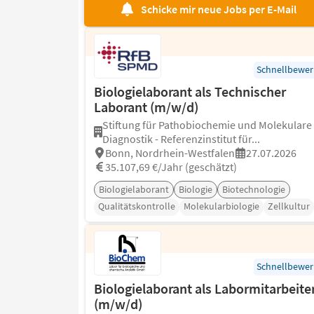
Schicke mir neue Jobs per E-Mail
Schnellbewe
Biologielaborant als Technischer
Laborant (m/w/d)
Stiftung für Pathobiochemie und Molekulare
Diagnostik - Referenzinstitut für...
Bonn, Nordrhein-Westfalen
27.07.2026
35.107,69 €/Jahr (geschätzt)
Biologielaborant
Biologie
Biotechnologie
Qualitätskontrolle
Molekularbiologie
Zellkultur
Schnellbewe
Biologielaborant als Labormitarbeite
(m/w/d)