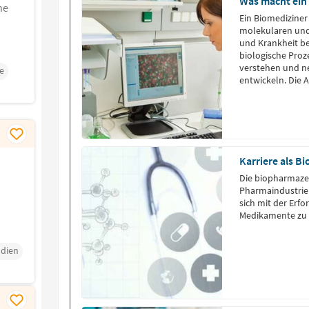
Was macht ein
he
Ein Biomediziner 
molekularen und
und Krankheit be
biologische Pro
verstehen und n
e
entwickeln. Die A
Forschung, der 
Universitäten sta
Karriere als B
Die biopharmazeu
Pharmaindustrie i
sich mit der Erf
Medikamente zu 
udien