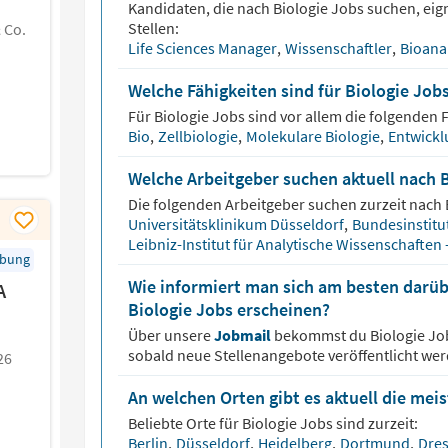
Kandidaten, die nach
Biologie
Jobs suchen, eign
Stellen:
 Co.
Life Sciences Manager
,
Wissenschaftler
,
Bioana
Welche Fähigkeiten sind für Biologie Job
Für
Biologie
Jobs sind vor allem die folgenden F
Bio
,
Zellbiologie
,
Molekulare Biologie
,
Entwickl
Welche Arbeitgeber suchen aktuell nach 
Die folgenden Arbeitgeber suchen zurzeit nach
Universitätsklinikum Düsseldorf
,
Bundesinstitu
Leibniz-Institut für Analytische Wissenschaften 
rbung
Wie informiert man sich am besten darüb
A
Biologie Jobs erscheinen?
Über unsere
Jobmail
bekommst du
Biologie
Jo
sobald neue Stellenangebote veröffentlicht wer
26
An welchen Orten gibt es aktuell die mei
Beliebte Orte für
Biologie
Jobs sind zurzeit:
Berlin
,
Düsseldorf
,
Heidelberg
,
Dortmund
,
Dre