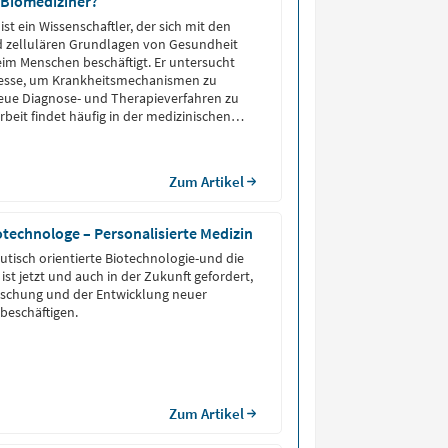
 Biomediziner?
ist ein Wissenschaftler, der sich mit den
 zellulären Grundlagen von Gesundheit
im Menschen beschäftigt. Er untersucht
zesse, um Krankheitsmechanismen zu
eue Diagnose- und Therapieverfahren zu
rbeit findet häufig in der medizinischen
pharmazeutischen Industrie oder an
tt.
Zum Artikel
iotechnologe – Personalisierte Medizin
tisch orientierte Biotechnologie-und die
st jetzt und auch in der Zukunft gefordert,
orschung und der Entwicklung neuer
beschäftigen.
Zum Artikel