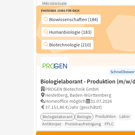
Mikrobiologie
Passende Jobs für Dich
Biowissenschaften (184)
Humanbiologie (183)
Biotechnologie (210)
Schnellbewe
Biologielaborant - Produktion (m/w/d
PROGEN Biotechnik GmbH
Heidelberg, Baden-Württemberg
Homeoffice möglich
31.07.2026
37.151,86 €/Jahr (geschätzt)
Produktion
Labor
Biologielaborant
Biologie
Antikörper
Proteinaufreinigung
FPLC