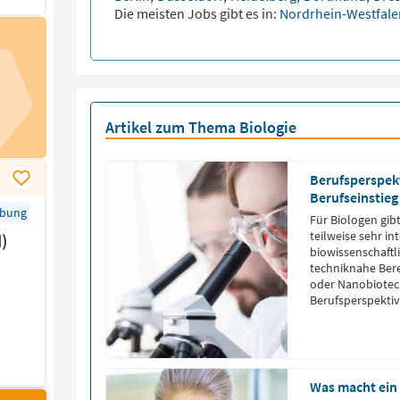
Die meisten Jobs gibt es in:
Nordrhein-Westfal
Artikel zum Thema Biologie
Berufsperspekt
Berufseinstieg
rbung
Für Biologen gibt
teilweise sehr in
)
biowissenschaft
techniknahe Bere
oder Nanobiotech
Berufsperspektiv
Was macht ein