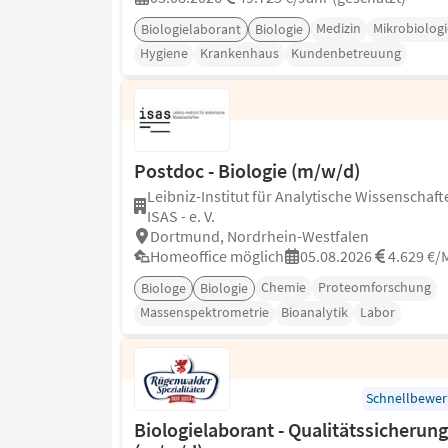
Medizin
Mikrobiologi
Biologielaborant
Biologie
Hygiene
Krankenhaus
Kundenbetreuung
Postdoc - Biologie (m/w/d)
Leibniz-Institut für Analytische Wissenschaft
ISAS - e. V.
Dortmund, Nordrhein-Westfalen
Homeoffice möglich
05.08.2026
4.629 €/
Chemie
Proteomforschung
Biologe
Biologie
Massenspektrometrie
Bioanalytik
Labor
Schnellbewe
Biologielaborant - Qualitätssicherung