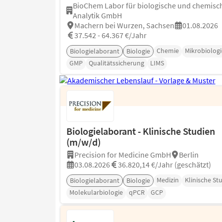
BioChem Labor für biologische und chemisc
Analytik GmbH
Machern bei Wurzen, Sachsen
01.08.2026
37.542 - 64.367 €/Jahr
Chemie
Mikrobiologi
Biologielaborant
Biologie
GMP
Qualitätssicherung
LIMS
Biologielaborant - Klinische Studien
(m/w/d)
Precision for Medicine GmbH
Berlin
03.08.2026
36.820,14 €/Jahr (geschätzt)
Medizin
Klinische St
Biologielaborant
Biologie
Molekularbiologie
qPCR
GCP