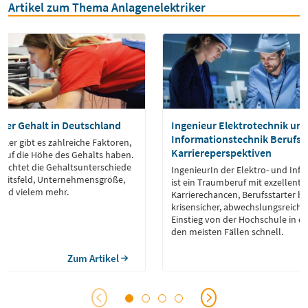
Artikel zum Thema Anlagenelektriker
ker Gehalt in Deutschland
Ingenieur Elektrotechnik un
Informationstechnik Berufsbil
iker gibt es zahlreiche Faktoren,
Karriereperspektiven
s auf die Höhe des Gehalts haben.
leuchtet die Gehaltsunterschiede
IngenieurIn der Elektro- und Inf
gkeitsfeld, Unternehmensgröße,
ist ein Traumberuf mit exzellente
und vielem mehr.
Karrierechancen, Berufsstarter be
krisensicher, abwechslungsreich u
Einstieg von der Hochschule in de
den meisten Fällen schnell.
Zum Artikel