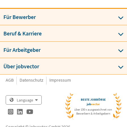
Für Bewerber
Beruf & Karriere
Für Arbeitgeber
Über jobvector
AGB
Datenschutz
Impressum
Language
BESTE JOBBÖRSE
job
vector
über 150 x ausgezeichnet von
Bewerbern & Arbeitgebern
Copyright © jobvector GmbH 2026