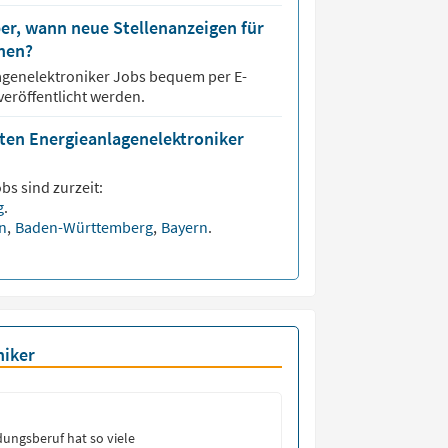
er, wann neue Stellenanzeigen für
nen?
agenelektroniker
Jobs bequem per E-
veröffentlicht werden.
sten Energieanlagenelektroniker
bs sind zurzeit:
g
.
en
,
Baden-Württemberg
,
Bayern
.
niker
ungsberuf hat so viele