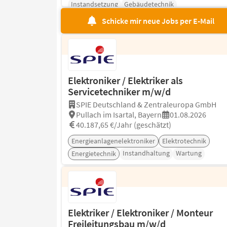
Instandsetzung
Gebäudetechnik
Schicke mir neue Jobs per E-Mail
Elektroniker / Elektriker als
Servicetechniker m/w/d
SPIE Deutschland & Zentraleuropa GmbH
Pullach im Isartal, Bayern
01.08.2026
40.187,65 €/Jahr (geschätzt)
Energieanlagenelektroniker
Elektrotechnik
Instandhaltung
Wartung
Energietechnik
Elektriker / Elektroniker / Monteur
Freileitungsbau m/w/d