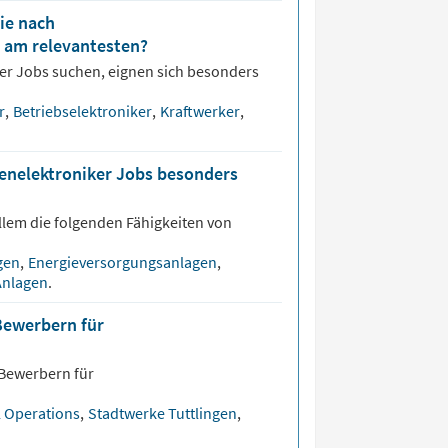
ie nach
 am relevantesten?
ker
Jobs suchen, eignen sich besonders
er
,
Betriebselektroniker
,
Kraftwerker
,
genelektroniker Jobs besonders
llem die folgenden Fähigkeiten von
agen
,
Energieversorgungsanlagen
,
Anlagen
.
Bewerbern für
 Bewerbern für
Operations
,
Stadtwerke Tuttlingen
,