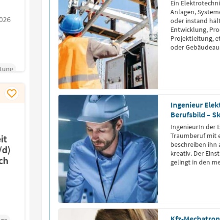
Ein Elektrotechni
Anlagen, Systeme
026
oder instand hält. Je nach Qualifikation arbeitet er i
Entwicklung, Pr
Projektleitung, 
oder Gebäudeau
tung
Ingenieur Elek
Berufsbild – S
IngenieurIn der E
Traumberuf mit e
it
beschreiben ihn 
/d)
kreativ. Der Eins
ch
gelingt in den me
Kfz-Mechatroni