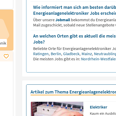
Wie informiert man sich am besten darüb
Energieanlagenelektroniker Jobs erschei
Über unsere
Jobmail
bekommst du
Energieanl
Mail zugeschickt, sobald neue Stellenangebote 
An welchen Orten gibt es aktuell die mei
Jobs?
nik (50)
Beliebte Orte für
Energieanlagenelektroniker
Jo
Ratingen
,
Berlin
,
Gladbeck
,
Mainz
,
Neutraublin
Die meisten Jobs gibt es in:
Nordrhein-Westfal
Artikel zum Thema Energieanlagenelektro
Elektriker
Kaum ein Ausbild