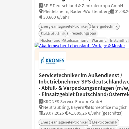
SPIE Deutschland & Zentraleuropa GmbH
Pleidelsheim, Baden-Württemberg
01.08.2
30.600 €/Jahr
Energieanlagenelektroniker
Energietechnik
Freileitungsbau
Elektrotechnik
Nieder- und Mittelspannung
Wartung
Instandhal
Servicetechniker im Außendienst /
Inbetriebnehmer SPS deutschlandwe
- Abfüll- & Verpackungsanlagen (m/w
- Einsatzgebiet Deutschland/Österrei
KRONES Service Europe GmbH
Neutraubling, Bayern
Homeoffice möglich
29.07.2026
41.085,26 €/Jahr (geschätzt)
Energieanlagenelektroniker
Elektrotechnik