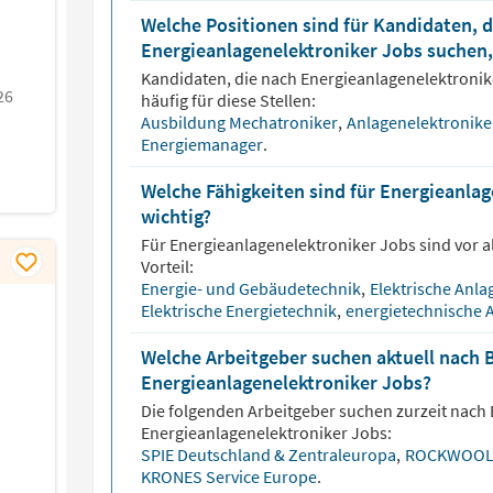
Welche Positionen sind für Kandidaten, d
Energieanlagenelektroniker Jobs suchen,
Kandidaten, die nach
Energieanlagenelektroni
26
häufig für diese Stellen:
Ausbildung Mechatroniker
,
Anlagenelektronik
Energiemanager
.
Welche Fähigkeiten sind für Energieanla
wichtig?
Für
Energieanlagenelektroniker
Jobs sind vor a
Vorteil:
Energie- und Gebäudetechnik
,
Elektrische Anl
Elektrische Energietechnik
,
energietechnische 
Welche Arbeitgeber suchen aktuell nach 
Energieanlagenelektroniker Jobs?
Die folgenden Arbeitgeber suchen zurzeit nach
Energieanlagenelektroniker
Jobs:
SPIE Deutschland & Zentraleuropa
,
ROCKWOOL 
KRONES Service Europe
.