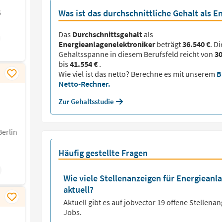
6
Was ist das durchschnittliche Gehalt als E
Das
Durchschnittsgehalt
als
Energieanlagenelektroniker
beträgt
36.540 €
. Di
Gehaltsspanne in diesem Berufsfeld reicht von
30
bis
41.554 €
.
Wie viel ist das netto? Berechne es mit unserem
B
Netto-Rechner.
Zur Gehaltsstudie
Berlin
Häufig gestellte Fragen
Wie viele Stellenanzeigen für Energieanl
aktuell?
Aktuell gibt es auf jobvector
19
offene Stellena
Jobs.