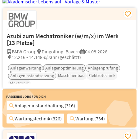
Azubi zum Mechatroniker (w/m/x) im Werk
[13 Plätze]
BMW Group
Dingolfing, Bayern
04.08.2026
12.216 - 14.148 €/Jahr (geschätzt)
Anlagenwartung
Anlagenoptimierung
Anlagenprüfung
Maschinenbau
Elektrotechnik
Anlageninstandsetzung
Elektronik
Passende Jobs für Dich
Anlageninstandhaltung (316)
Wartungstechnik (326)
Wartung (734)