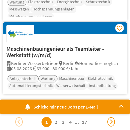
Elektrotechnik
Energietechnik
Schutztechnik
Wartung
Messwagen
Hochspannungsanlagen
Mittelspannungsanlagen
Maschinenbauingenieur als Teamleiter -
Werkstatt (w/m/d)
Berliner Wasserbetriebe
Berlin
Homeoffice möglich
05.08.2026
63.000 - 80.000 €/Jahr
Maschinenbau
Elektrotechnik
Anlagentechnik
Wartung
Automatisierungstechnik
Wasserwirtschaft
Instandhaltung
Schicke mir neue Jobs per E-Mail
1
2
3
4
...
17