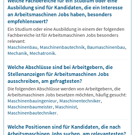
Welche Fachbereiche für ein Studium oder eine
Ausbildung sind für Kandidaten, die ein Interesse
an Arbeitsmaschinen Jobs haben, besonders
empfehlenswert?
Ein Studium oder eine Ausbildung in einem der folgenden
Fachbereiche ist für
Arbeitsmaschinen
Jobs besonders
relevant:
Maschinenbau
,
Maschinenbautechnik
,
Baumaschinenbau
,
Mechanik
,
Mechatronik
.
Welche Abschlüsse sind bei Arbeitgebern, die
Stellenanzeigen für Arbeitsmaschinen Jobs
ausschreiben, am gefragtesten?
Die folgenden Abschlüsse werden von Arbeitgebern, die
Arbeitsmaschinen
Jobs besetzen möchten, häufig gesucht:
Maschinenbauingenieur
,
Maschinentechniker
,
Maschinenbaumeister
,
Maschinist
,
Maschinenbautechniker
.
Welche Positionen sind für Kandidaten, die nach
Arbeitsmaschinen Jobs suchen, am relevantesten?