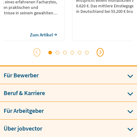
entspricht einem monatlichen Br
ng eines erfahrenen Facharztes,
6.620 €. Das mittlere Einstiegsgeha
ichen praktischen und
in Deutschland bei 55.200 € brutt
nntnisse in seinem gewählten
werben.
Zum Artikel
Für Bewerber
Beruf & Karriere
Für Arbeitgeber
Über jobvector