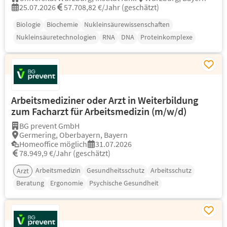
25.07.2026
57.708,82 €/Jahr (geschätzt)
Biologie
Biochemie
Nukleinsäurewissenschaften
Nukleinsäuretechnologien
RNA
DNA
Proteinkomplexe
Arbeitsmediziner oder Arzt in Weiterbildung
zum Facharzt für Arbeitsmedizin (m/w/d)
BG prevent GmbH
Germering, Oberbayern, Bayern
Homeoffice möglich
31.07.2026
78.949,9 €/Jahr (geschätzt)
Arbeitsmedizin
Gesundheitsschutz
Arbeitsschutz
Arzt
Beratung
Ergonomie
Psychische Gesundheit