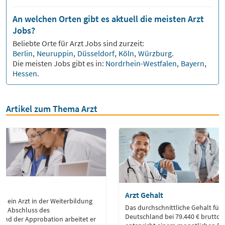
An welchen Orten gibt es aktuell die meisten Arzt
Jobs?
Beliebte Orte für
Arzt
Jobs sind zurzeit:
Berlin
,
Neuruppin
,
Düsseldorf
,
Köln
,
Würzburg
.
Die meisten Jobs gibt es in:
Nordrhein-Westfalen
,
Bayern
,
Hessen
.
Artikel zum Thema Arzt
Arzt Gehalt
ist ein Arzt in der Weiterbildung
Das durchschnittliche Gehalt für Ä
ch Abschluss des
Deutschland bei 79.440 € brutto i
und der Approbation arbeitet er