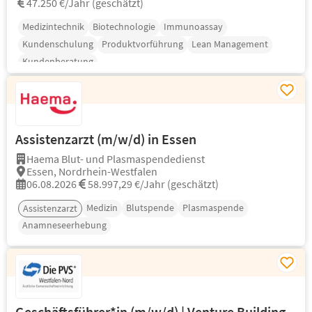
47.250 €/Jahr (geschätzt)
Medizintechnik
Biotechnologie
Immunoassay
Kundenschulung
Produktvorführung
Lean Management
Kundenberatung
Assistenzarzt (m/w/d) in Essen
Haema Blut- und Plasmaspendedienst
Essen, Nordrhein-Westfalen
06.08.2026
58.997,29 €/Jahr (geschätzt)
Medizin
Blutspende
Plasmaspende
Assistenzarzt
Anamneseerhebung
Geschäftsführer*in (m/w/d) | Venture Building