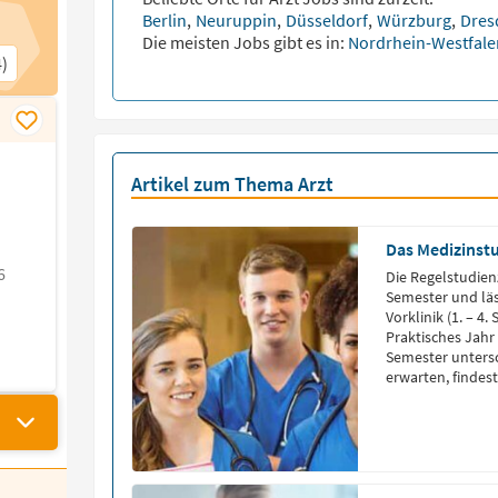
Berlin
,
Neuruppin
,
Düsseldorf
,
Würzburg
,
Dres
Die meisten Jobs gibt es in:
Nordrhein-Westfal
)
Artikel zum Thema Arzt
Das Medizinstu
6
Die Regelstudien
Semester und läss
Vorklinik (1. – 4.
Praktisches Jahr 
Semester untersc
erwarten, findest
das Medizinstud