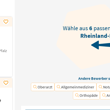
Wähle aus
6
passe
Rheinland-
falz
Andere Bewerber s
Oberarzt
Allgemeinmediziner
Not
Orthopäde
A
e