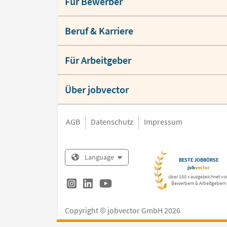
Für Bewerber
Beruf & Karriere
Für Arbeitgeber
Über jobvector
AGB
Datenschutz
Impressum
Language
BESTE JOBBÖRSE
job
vector
über 150 x ausgezeichnet vo
Bewerbern & Arbeitgebern
Copyright © jobvector GmbH 2026