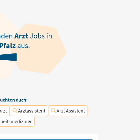
nden
Arzt
Jobs in
Pfalz
aus.
uchten auch:
arzt
Arztassistent
Arzt Assistent
rbeitsmediziner