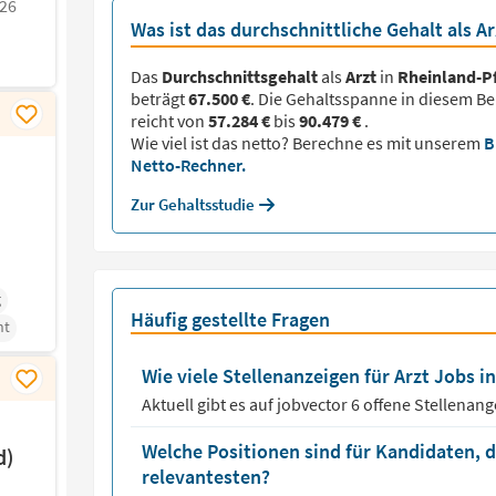
026
Was ist das durchschnittliche Gehalt als Ar
Das
Durchschnittsgehalt
als
Arzt
in
Rheinland-Pf
beträgt
67.500 €
. Die Gehaltsspanne in diesem Be
reicht von
57.284 €
bis
90.479 €
.
Wie viel ist das netto? Berechne es mit unserem
B
Netto-Rechner.
Zur Gehaltsstudie
g
Häufig gestellte Fragen
nt
Wie viele Stellenanzeigen für Arzt Jobs in
Aktuell gibt es auf jobvector
6
offene Stellenang
Welche Positionen sind für Kandidaten, d
d)
relevantesten?