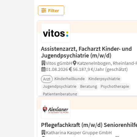
Filter
Assistenzarzt, Facharzt Kinder- und
Jugendpsychiatrie (m/w/d)
Vitos gGmbH
Katzenelnbogen, Rheinland-P
01.08.2026
56.187,9 €/Jahr (geschätzt)
Kinderheilkunde
Kinderpsychiatrie
Arzt
Jugendpsychiatrie
Beratung
Psychotherapie
Patientenberatung
Pflegefachkraft (m/w/d) Seniorenhilf
Katharina Kasper Gruppe GmbH