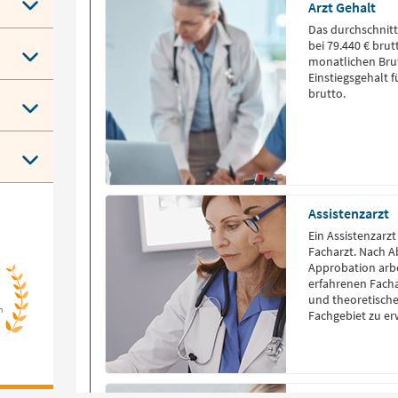
Arzt Gehalt
Das durchschnittl
bei 79.440 € brut
monatlichen Brut
Einstiegsgehalt f
brutto.
Assistenzarzt
Ein Assistenzarzt
Facharzt. Nach 
Approbation arbe
erfahrenen Facha
und theoretisch
n
Fachgebiet zu e