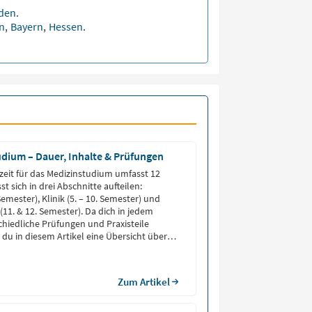
den
.
en
,
Bayern
,
Hessen
.
dium – Dauer, Inhalte & Prüfungen
zeit für das Medizinstudium umfasst 12
t sich in drei Abschnitte aufteilen:
 Semester), Klinik (5. – 10. Semester) und
(11. & 12. Semester). Da dich in jedem
hiedliche Prüfungen und Praxisteile
 du in diesem Artikel eine Übersicht über
ium, damit du bestens […]
Zum Artikel