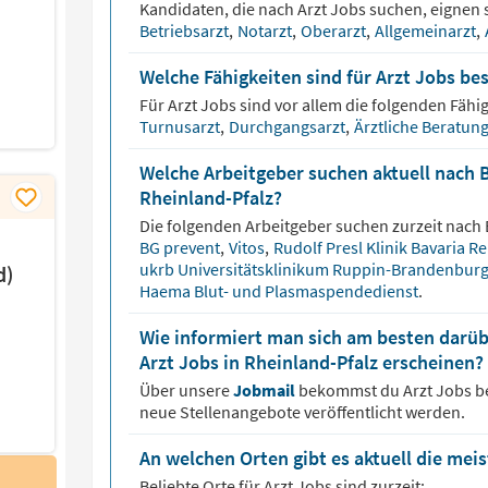
Kandidaten, die nach
Arzt
Jobs suchen, eignen s
Betriebsarzt
,
Notarzt
,
Oberarzt
,
Allgemeinarzt
,
Welche Fähigkeiten sind für Arzt Jobs be
Für
Arzt
Jobs sind vor allem die folgenden Fähig
Turnusarzt
,
Durchgangsarzt
,
Ärztliche Beratun
Welche Arbeitgeber suchen aktuell nach B
Rheinland-Pfalz?
Die folgenden Arbeitgeber suchen zurzeit nach
BG prevent
,
Vitos
,
Rudolf Presl Klinik Bavaria R
ukrb Universitätsklinikum Ruppin-Brandenbur
d)
Haema Blut- und Plasmaspendedienst
.
Wie informiert man sich am besten darüb
Arzt Jobs in Rheinland-Pfalz erscheinen?
Über unsere
Jobmail
bekommst du
Arzt
Jobs b
neue Stellenangebote veröffentlicht werden.
An welchen Orten gibt es aktuell die mei
Beliebte Orte für
Arzt
Jobs sind zurzeit: