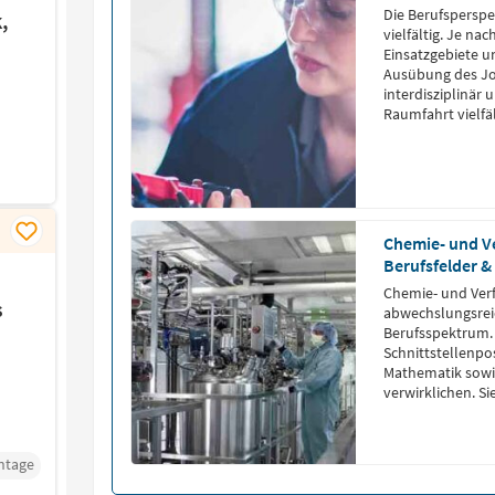
Die Berufsperspe
,
vielfältig. Je n
Einsatzgebiete u
Ausübung des Job
interdisziplinär 
Raumfahrt vielfä
Zusammenarbeit
Chemie- und Ve
Berufsfelder &
Chemie- und Verf
s
abwechslungsreic
Berufsspektrum. 
Schnittstellenpo
Mathematik sowi
verwirklichen. S
Jobs einbringen
ntage