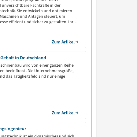
unverzichtbare Fachkräfte in der
technik. Sie entwickeln und optimieren
e Maschinen und Anlagen steuert, um
se effizient und sicher zu gestalten. Ihr
t es, komplexe Systeme zu entwerfen, die
 Industriezweigen, von der
ie bis zur Lebensmittelverarbeitung, zum
Zum Artikel
.
Gehalt in Deutschland
aschinenbau wird von einer ganzen Reihe
ren beeinflusst. Die Unternehmensgröße,
d das Tätigkeitsfeld sind nur einige
Zum Artikel
ngsingenieur
ungstechnik ist ein dynamisches und sich