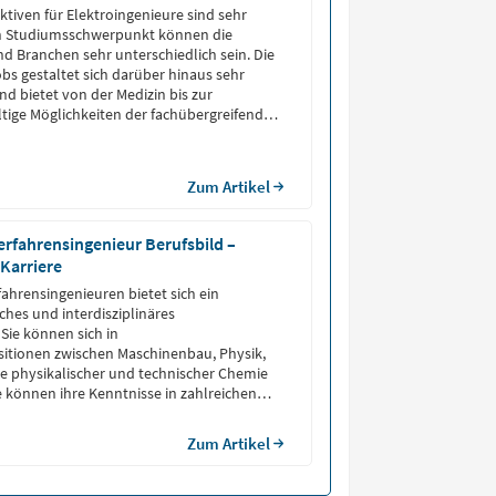
ktiven für Elektroingenieure sind sehr
ach Studiumsschwerpunkt können die
nd Branchen sehr unterschiedlich sein. Die
s gestaltet sich darüber hinaus sehr
und bietet von der Medizin bis zur
ltige Möglichkeiten der fachübergreifenden
.
Zum Artikel
rfahrensingenieur Berufsbild –
 Karriere
ahrensingenieuren bietet sich ein
hes und interdisziplinäres
Sie können sich in
sitionen zwischen Maschinenbau, Physik,
e physikalischer und technischer Chemie
ie können ihre Kenntnisse in zahlreichen
Zum Artikel