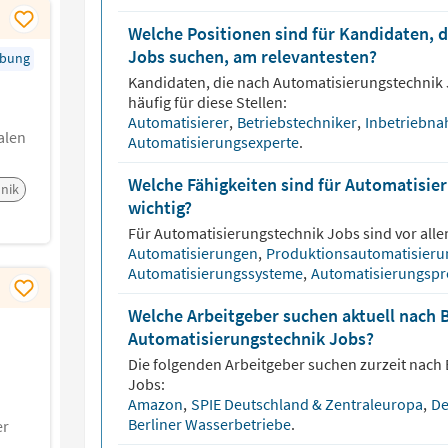
Welche Positionen sind für Kandidaten, 
Jobs suchen, am relevantesten?
rbung
Kandidaten, die nach
Automatisierungstechnik
häufig für diese Stellen:
Automatisierer
,
Betriebstechniker
,
Inbetriebn
alen
Automatisierungsexperte
.
Welche Fähigkeiten sind für Automatisie
nik
wichtig?
Für
Automatisierungstechnik
Jobs sind vor alle
Automatisierungen
,
Produktionsautomatisier
Automatisierungssysteme
,
Automatisierungspr
Welche Arbeitgeber suchen aktuell nach 
Automatisierungstechnik Jobs?
Die folgenden Arbeitgeber suchen zurzeit nach
Jobs:
Amazon
,
SPIE Deutschland & Zentraleuropa
,
De
Berliner Wasserbetriebe
.
er