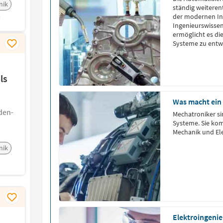
nik
ständig weiterent
der modernen Ind
Ingenieurswisse
ermöglicht es di
Systeme zu entwi
ls
Was macht ein
den-
Mechatroniker si
Systeme. Sie ko
Mechanik und Ele
nik
Elektroingenie