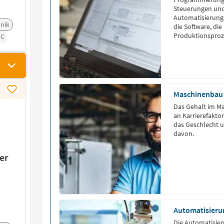
Steuerungen und 
Automatisierungs
nik
die Software, di
Produktionsprozes
C
Wissen ermöglich
in verschiedenen
Automobilindustr
Einsatz kommen
Maschinenbau 
Das Gehalt im M
an Karrierefakto
das Geschlecht un
davon.
er
Automatisieru
Die Automatisier