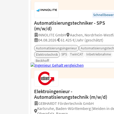
Qualitätssicherung
Schnellbewe
Automatisierungstechniker - SPS
(m/w/d)
INNOLITE GmbH
Aachen, Nordrhein-Westf
04.08.2026
61.425 €/Jahr (geschätzt)
Automatisierungsingenieur
Automatisierungstech
SPS
TwinCAT
Inbetriebnahme
Elektrotechnik
Beckhoff
Elektroingenieur -
Automatisierungstechnik (m/w/d)
GEBHARDT Fördertechnik GmbH
Karlsruhe, Baden-Württemberg |Weiden in d
Oberpfalz, Bayern