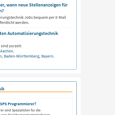
er, wann neue Stellenanzeigen für
n?
erungstechnik
Jobs bequem per E-Mail
fentlicht werden.
isten Automatisierungstechnik
sind zurzeit:
Aachen
.
en
,
Baden-Württemberg
,
Bayern
.
ik
 SPS Programmierer?
r sind Spezialisten für die
 von Speicherprogrammierbaren