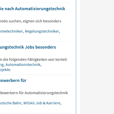
die nach Automatisierungstechnik
Jobs suchen, eignen sich besonders
ahmetechniker
,
Regelungstechniker
,
rungstechnik Jobs besonders
m die folgenden Fähigkeiten von Vorteil:
ung
,
Automationstechnik
,
ojekte
.
Bewerbern für
 Bewerbern für
Automatisierungstechnik
utsche Bahn
,
WISAG Job & Karriere
,