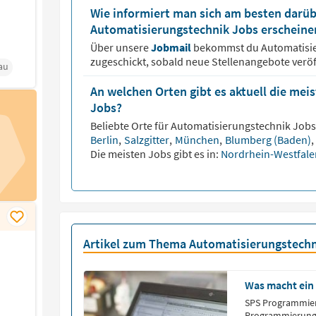
Wie informiert man sich am besten darüb
Automatisierungstechnik Jobs erscheine
Über unsere
Jobmail
bekommst du
Automatisi
zugeschickt, sobald neue Stellenangebote veröf
au
An welchen Orten gibt es aktuell die me
Jobs?
Beliebte Orte für
Automatisierungstechnik
Jobs 
Berlin
,
Salzgitter
,
München
,
Blumberg (Baden)
,
Die meisten Jobs gibt es in:
Nordrhein-Westfal
Artikel zum Thema Automatisierungstechn
Was macht ein
SPS Programmiere
Programmierung