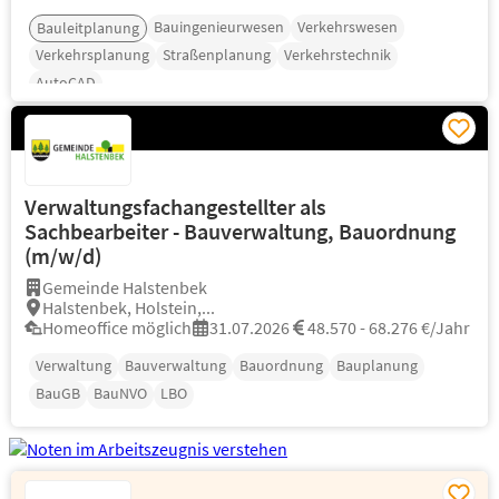
Bauingenieurwesen
Verkehrswesen
Bauleitplanung
Verkehrsplanung
Straßenplanung
Verkehrstechnik
AutoCAD
Verwaltungsfachangestellter als
Sachbearbeiter - Bauverwaltung, Bauordnung
(m/w/d)
Gemeinde Halstenbek
Halstenbek, Holstein,...
Homeoffice möglich
31.07.2026
48.570 - 68.276 €/Jahr
Verwaltung
Bauverwaltung
Bauordnung
Bauplanung
BauGB
BauNVO
LBO