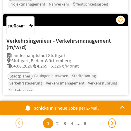
Projektmanagement
Nahverkehr
Öffentlichkeitsarbeit
Verkehrsingenieur - Verkehrsmanagement
(m/w/d)
Landeshauptstadt Stuttgart
Stuttgart, Baden-Württemberg...
04.08.2026
4.269 - 6.326 €/Monat
Bauingenieurwesen
Stadtplanung
Stadtplaner
Verkehrssteuerung
Verkehrsmanagement
Verkehrsführung
Verkehrslage
Schicke mir neue Jobs per E-Mail
1
2
3
4
...
8