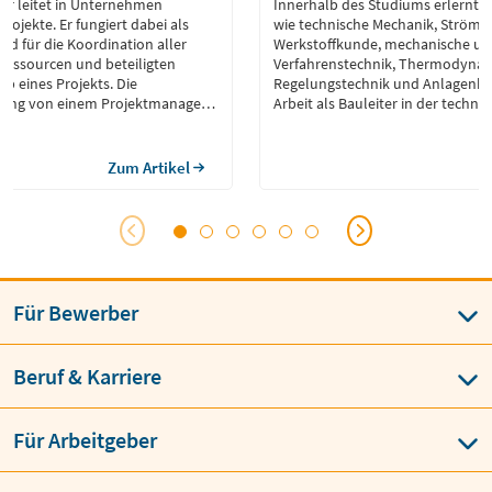
er leitet in Unternehmen
Innerhalb des Studiums erlernte f
rojekte. Er fungiert dabei als
wie technische Mechanik, Strömu
ied für die Koordination aller
Werkstoffkunde, mechanische un
 Ressourcen und beteiligten
Verfahrenstechnik, Thermodynam
b eines Projekts. Die
Regelungstechnik und Anlagenba
ung von einem Projektmanager
Arbeit als Bauleiter in der techni
ekte termingerecht und innerhalb
Gebäudeausrüstung benötigt.
chließen. Gleichzeitig stellt er
ufriedenheit aller Beteiligten
Zum Artikel
anager verfügen über
 und kommunikative […]
Für Bewerber
Beruf & Karriere
Für Arbeitgeber