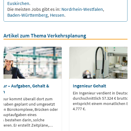
Euskirchen
.
Die meisten Jobs gibt es in:
Nordrhein-Westfalen
,
Baden-Württemberg
,
Hessen
.
Artikel zum Thema Verkehrsplanung
eur – Aufgaben, Gehalt &
Ingenieur Gehalt
gen
Ein Ingenieur verdient in Deutsc
durchschnittlich 57.324 € brutto 
nieur kommt überall dort zum
entspricht einem monatlichen Br
orhaben geplant und umgesetzt
4.777 €.
nnen Bürokomplexe, Brücken oder
e Hauptaufgaben eines
rs bestehen darin, solche
sieren. Er erstellt Zeitpläne,
Ressourcenverteilung , verwaltet