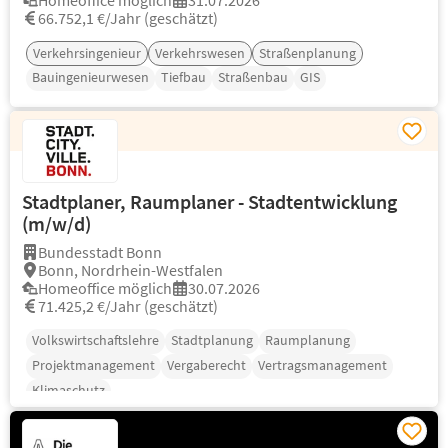
Homeoffice möglich
31.07.2026
66.752,1 €/Jahr (geschätzt)
Verkehrsingenieur
Verkehrswesen
Straßenplanung
Bauingenieurwesen
Tiefbau
Straßenbau
GIS
Stadtplaner, Raumplaner - Stadtentwicklung
(m/w/d)
Bundesstadt Bonn
Bonn, Nordrhein-Westfalen
Homeoffice möglich
30.07.2026
71.425,2 €/Jahr (geschätzt)
Volkswirtschaftslehre
Stadtplanung
Raumplanung
Projektmanagement
Vergaberecht
Vertragsmanagement
Klimaschutz