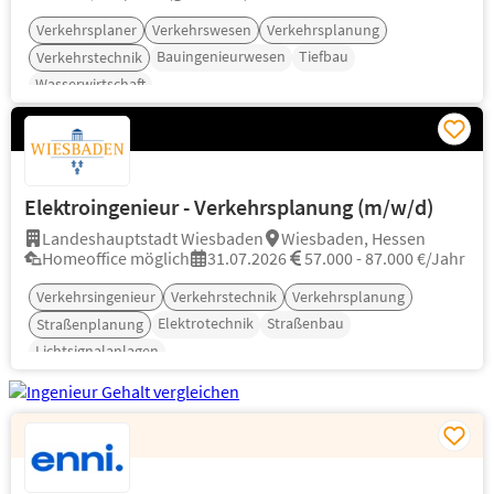
Verkehrsplaner
Verkehrswesen
Verkehrsplanung
Bauingenieurwesen
Tiefbau
Verkehrstechnik
Wasserwirtschaft
Elektroingenieur - Verkehrsplanung (m/w/d)
Landeshauptstadt Wiesbaden
Wiesbaden, Hessen
Homeoffice möglich
31.07.2026
57.000 - 87.000 €/Jahr
Verkehrsingenieur
Verkehrstechnik
Verkehrsplanung
Elektrotechnik
Straßenbau
Straßenplanung
Lichtsignalanlagen