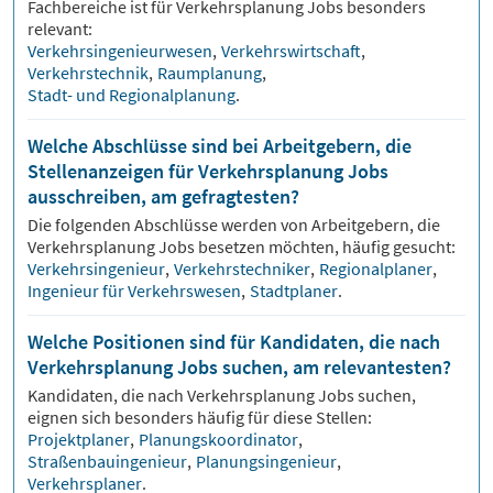
Fachbereiche ist für
Verkehrsplanung
Jobs besonders
relevant:
Verkehrsingenieurwesen
,
Verkehrswirtschaft
,
Verkehrstechnik
,
Raumplanung
,
Stadt- und Regionalplanung
.
Welche Abschlüsse sind bei Arbeitgebern, die
Stellenanzeigen für Verkehrsplanung Jobs
ausschreiben, am gefragtesten?
Die folgenden Abschlüsse werden von Arbeitgebern, die
Verkehrsplanung
Jobs besetzen möchten, häufig gesucht:
Verkehrsingenieur
,
Verkehrstechniker
,
Regionalplaner
,
Ingenieur für Verkehrswesen
,
Stadtplaner
.
Welche Positionen sind für Kandidaten, die nach
Verkehrsplanung Jobs suchen, am relevantesten?
Kandidaten, die nach
Verkehrsplanung
Jobs suchen,
eignen sich besonders häufig für diese Stellen:
Projektplaner
,
Planungskoordinator
,
Straßenbauingenieur
,
Planungsingenieur
,
Verkehrsplaner
.