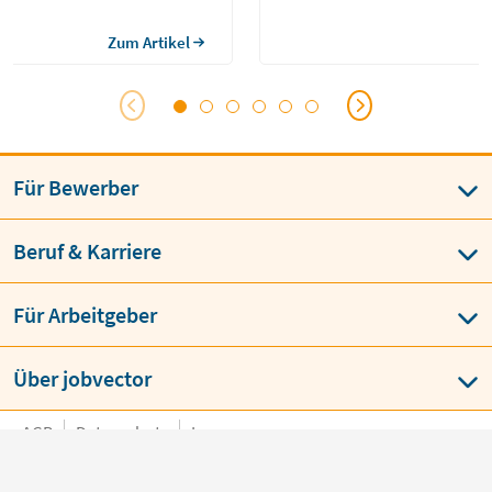
miert Projektfortschritt up-to-
hbereich wird in der Regel
Zum Artikel
achelorabschluss in
en oder Verkehrsingenieurwesen
Für Bewerber
Beruf & Karriere
Für Arbeitgeber
Über jobvector
AGB
Datenschutz
Impressum