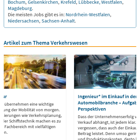
Bochum
,
Gelsenkirchen
,
Krefeld
,
Lübbecke, Westfalen
,
Magdeburg
.
Die meisten Jobs gibt es in:
Nordrhein-Westfalen
,
Niedersachsen
,
Sachsen-Anhalt
.
Artikel zum Thema Verkehrswesen
eur
Ingenieur* im Einkauf in der
Automobilbranche – Aufgabe
re übernehmen eine wichtige
Perspektiven
altung der Mobilität von morgen.
alisierungen wie Verkehrsplanung,
Dass der Unternehmenserfolg vo
oder Schiffstechnik machen es zu
Verkauf abhängt, ist jedem klar. 
 Fachbereich mit vielfältigen
vergessen, dass auch der Einkauf
ven.
Beitrag leistet. Denn umso gering
und Produktionskosten, desto hö