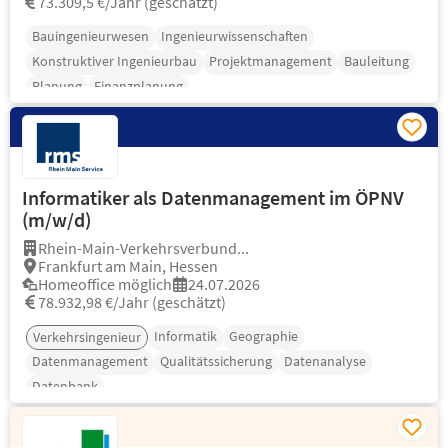
73.309,5 €/Jahr (geschätzt)
Bauingenieurwesen
Ingenieurwissenschaften
Konstruktiver Ingenieurbau
Projektmanagement
Bauleitung
Planung
Finanzplanung
Informatiker als Datenmanagement im ÖPNV
(m/w/d)
Rhein-Main-Verkehrsverbund...
Frankfurt am Main, Hessen
Homeoffice möglich
24.07.2026
78.932,98 €/Jahr (geschätzt)
Informatik
Geographie
Verkehrsingenieur
Datenmanagement
Qualitätssicherung
Datenanalyse
Datenbank