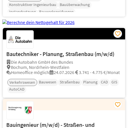
Konstruktiver Ingenieurbau
Bauüberwachung
Instandsetzung
Bauwerksprüfungen
Bautechniker - Planung, Straßenbau (m/w/d)
Die Autobahn GmbH des Bundes
Bochum, Nordrhein-Westfalen
Homeoffice möglich
24.07.2026
3.741 - 4.775 €/Monat
Bauwesen
Straßenbau
Planung
CAD
GIS
Verkehrswesen
AutoCAD
Bauingenieur (m/w/d) - Straßen- und