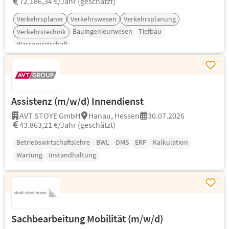
72.186,34 €/Jahr (geschätzt)
Verkehrsplaner
Verkehrswesen
Verkehrsplanung
Bauingenieurwesen
Tiefbau
Verkehrstechnik
Wasserwirtschaft
Assistenz (m/w/d) Innendienst
AVT STOYE GmbH
Hanau, Hessen
30.07.2026
43.863,21 €/Jahr (geschätzt)
Betriebswirtschaftslehre
BWL
DMS
ERP
Kalkulation
Wartung
Instandhaltung
Sachbearbeitung Mobilität (m/w/d)