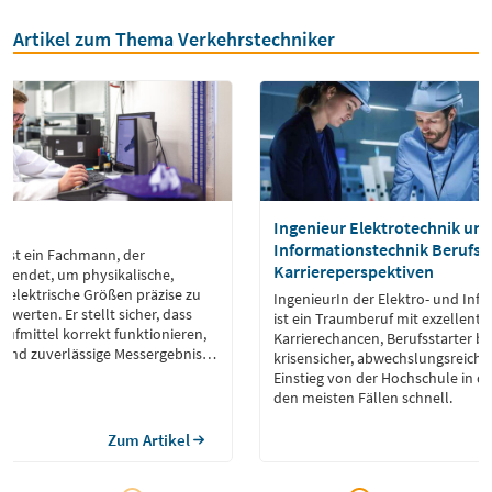
Artikel zum Thema Verkehrstechniker
Ingenieur Elektrotechnik un
Informationstechnik Berufsbil
 ist ein Fachmann, der
Karriereperspektiven
wendet, um physikalische,
 elektrische Größen präzise zu
IngenieurIn der Elektro- und Inf
uwerten. Er stellt sicher, dass
ist ein Traumberuf mit exzellente
üfmittel korrekt funktionieren,
Karrierechancen, Berufsstarter be
n und zuverlässige Messergebnisse
krisensicher, abwechslungsreich u
niker arbeiten in verschiedenen
Einstieg von der Hochschule in de
 Automobilindustrie, Luft- und
den meisten Fällen schnell.
intechnik oder der
 Sie sind für die
Zum Artikel
g verantwortlich, […]