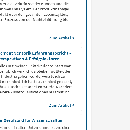
 er die Bedürfnisse der Kunden und die
nehmens analysiert. Der Produktmanager
rodukt über den gesamten Lebenszyklus,
n Prozess von der Markteinführung bis
t.
Zum Artikel
ment Sensorik Erfahrungsbericht –
 Perspektiven & Erfolgsfaktoren
les mit meiner Elektrikerlehre. Start war
er ob ich wirklich da bleiben wollte oder
e Industrie gehen würde, wusste ich zu
 noch nicht. Ich hätte auch nicht gedacht,
cht als Techniker arbeiten würde. Nachdem
itere Zusatzqualifikationen als staatlich
er bezeichnen durfte, bin ich in den
in der Branche Sensortechnik gewechselt.
Zum Artikel
 Berufsbild für Wissenschaftler
können in allen Unternehmensbereichen