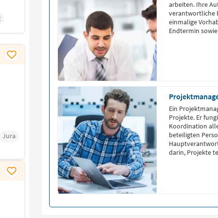
arbeiten. Ihre Au
verantwortliche 
t
einmalige Vorhab
Endtermin sowie 
Projektmanag
Ein Projektmanag
Projekte. Er fung
Koordination all
beteiligten Perso
Jura
Hauptverantwort
darin, Projekte 
abzuschließen. Gl
Zufriedenheit all
verfügen über o