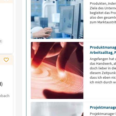
Produkten, indem
Ziele des Unter
begleitet das P
also den gesamte
zum Marktaustrit
t
Produktmanage
Arbeitsalltag,
Angefangen hat al
das Handwerk, ab
doch lieber in di
diesem Zeitpunkt
dass ich eben ni
ich mich durch we
d)
geprüften Technik
Produkt-Support 
enbach
Projektmanager
Projektmanager 