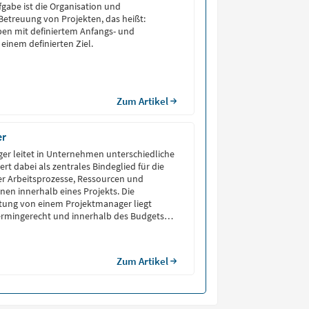
fgabe ist die Organisation und
Betreuung von Projekten, das heißt:
en mit definiertem Anfangs- und
einem definierten Ziel.
Zum Artikel
er
er leitet in Unternehmen unterschiedliche
iert dabei als zentrales Bindeglied für die
er Arbeitsprozesse, Ressourcen und
nen innerhalb eines Projekts. Die
ung von einem Projektmanager liegt
termingerecht und innerhalb des Budgets
eichzeitig stellt er die Qualität und
er Beteiligten sicher. Projektmanager
rganisatorische und kommunikative […]
Zum Artikel