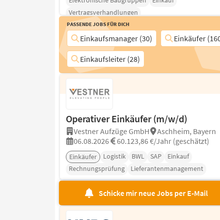
Elektronische Baugruppen
Einkauf
Vertragsverhandlungen
Passende Jobs für Dich
Einkaufsmanager (30)
Einkäufer (16
Einkaufsleiter (28)
Operativer Einkäufer (m/w/d)
Vestner Aufzüge GmbH
Aschheim, Bayern
06.08.2026
60.123,86 €/Jahr (geschätzt)
Logistik
BWL
SAP
Einkauf
Einkäufer
Rechnungsprüfung
Lieferantenmanagement
Schicke mir neue Jobs per E-Mail