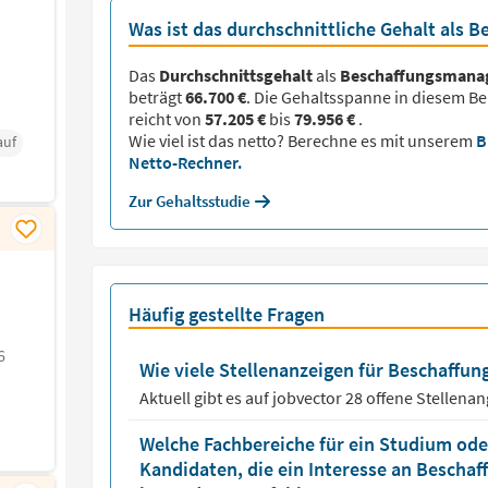
Was ist das durchschnittliche Gehalt als 
Das
Durchschnittsgehalt
als
Beschaffungsmana
beträgt
66.700 €
. Die Gehaltsspanne in diesem Be
reicht von
57.205 €
bis
79.956 €
.
Wie viel ist das netto? Berechne es mit unserem
B
auf
Netto-Rechner.
Zur Gehaltsstudie
Häufig gestellte Fragen
6
Wie viele Stellenanzeigen für Beschaffun
Aktuell gibt es auf jobvector
28
offene Stellena
Welche Fachbereiche für ein Studium oder
Kandidaten, die ein Interesse an Bescha