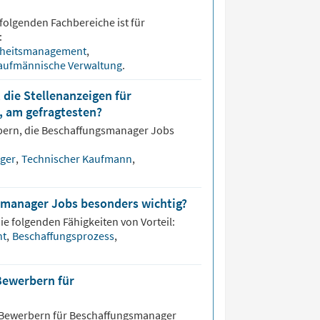
folgenden Fachbereiche ist für
:
heitsmanagement
,
aufmännische Verwaltung
.
 die Stellenanzeigen für
 am gefragtesten?
bern, die
Beschaffungsmanager
Jobs
ager
,
Technischer Kaufmann
,
smanager Jobs besonders wichtig?
ie folgenden Fähigkeiten von Vorteil:
nt
,
Beschaffungsprozess
,
Bewerbern für
 Bewerbern für
Beschaffungsmanager