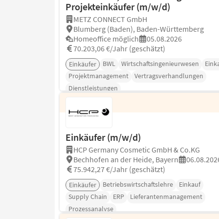
Projekteinkäufer (m/w/d)
METZ CONNECT GmbH
Blumberg (Baden), Baden-Württemberg
Homeoffice möglich
05.08.2026
70.203,06 €/Jahr (geschätzt)
BWL
Wirtschaftsingenieurwesen
Eink
Einkäufer
Projektmanagement
Vertragsverhandlungen
Dienstleistungen
Einkäufer (m/w/d)
HCP Germany Cosmetic GmbH & Co.KG
Bechhofen an der Heide, Bayern
06.08.202
75.942,27 €/Jahr (geschätzt)
Betriebswirtschaftslehre
Einkauf
Einkäufer
Supply Chain
ERP
Lieferantenmanagement
Prozessanalyse