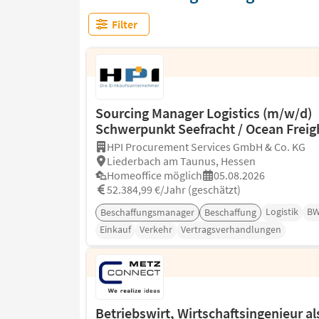
Filter
Sourcing Manager Logistics (m/w/d)
Schwerpunkt Seefracht / Ocean Freig
HPI Procurement Services GmbH & Co. KG
Liederbach am Taunus, Hessen
Homeoffice möglich
05.08.2026
52.384,99 €/Jahr (geschätzt)
Logistik
BW
Beschaffungsmanager
Beschaffung
Einkauf
Verkehr
Vertragsverhandlungen
Betriebswirt, Wirtschaftsingenieur al