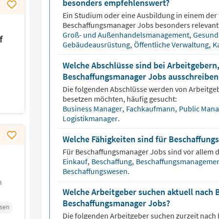
besonders empfehlenswert?
Ein Studium oder eine Ausbildung in einem der 
Beschaffungsmanager
Jobs besonders relevant
Groß- und Außenhandelsmanagement
,
Gesund
f
Gebäudeausrüstung
,
Öffentliche Verwaltung
,
K
Welche Abschlüsse sind bei Arbeitgebern,
Beschaffungsmanager Jobs ausschreiben,
Die folgenden Abschlüsse werden von Arbeitge
besetzen möchten, häufig gesucht:
Business Manager
,
Fachkaufmann
,
Public Man
Logistikmanager
.
Welche Fähigkeiten sind für Beschaffung
Für
Beschaffungsmanager
Jobs sind vor allem d
Einkauf
,
Beschaffung
,
Beschaffungsmanageme
Beschaffungswesen
.
n
Welche Arbeitgeber suchen aktuell nach 
Beschaffungsmanager Jobs?
esen
Die folgenden Arbeitgeber suchen zurzeit nach