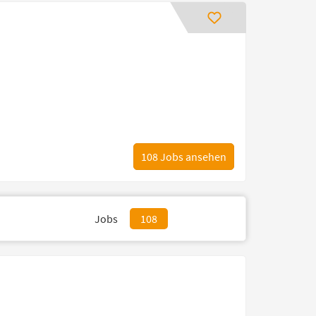
108
Jobs ansehen
Jobs
108