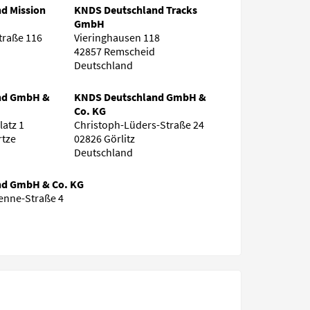
d Mission
KNDS Deutschland Tracks
GmbH
traße 116
Vieringhausen 118
42857 Remscheid
Deutschland
nd GmbH &
KNDS Deutschland GmbH &
Co. KG
latz 1
Christoph-Lüders-Straße 24
rtze
02826 Görlitz
Deutschland
nd GmbH & Co. KG
enne-Straße 4