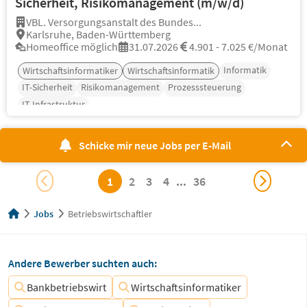
Sicherheit, Risikomanagement (m/w/d)
VBL. Versorgungsanstalt des Bundes...
Karlsruhe, Baden-Württemberg
Homeoffice möglich
31.07.2026
4.901 - 7.025 €/Monat
Informatik
Wirtschaftsinformatiker
Wirtschaftsinformatik
IT-Sicherheit
Risikomanagement
Prozesssteuerung
IT-Infrastruktur
Schicke mir neue Jobs per E-Mail
1
2
3
4
...
36
Jobs
Betriebswirtschaftler
Andere Bewerber suchten auch:
Bankbetriebswirt
Wirtschaftsinformatiker