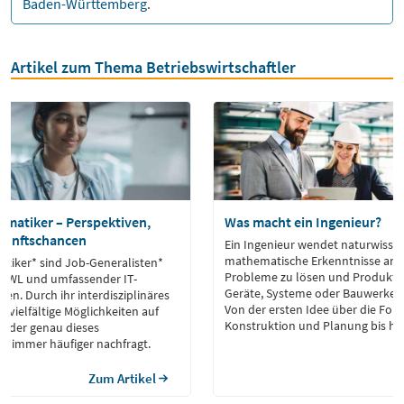
Baden-Württemberg
.
Artikel zum Thema Betriebswirtschaftler
rmatiker – Perspektiven,
Was macht ein Ingenieur?
kunftschancen
Ein Ingenieur wendet naturwissen
mathematische Erkenntnisse an
atiker* sind Job-Generalisten*
Probleme zu lösen und Produkte
n BWL und umfassender IT-
Geräte, Systeme oder Bauwerke z
n. Durch ihr interdisziplinäres
Von der ersten Idee über die For
 vielfältige Möglichkeiten auf
Konstruktion und Planung bis hin
, der genau dieses
Inbetriebnahme und Qualitätskon
fil immer häufiger nachfragt.
Ingenieure den gesamten Entste
unterschiedlichsten Fachbereich
Zum Artikel
Maschinenbau, der Elektrotechn