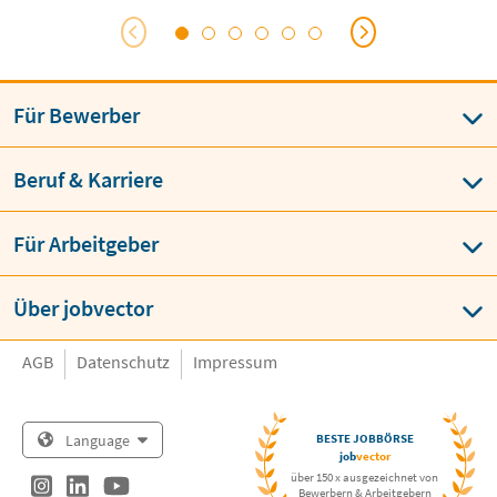
oder der Informatik. Dabei agieren
Schnittstelle zwischen theoretisc
und praktischer Anwendung.
Für Bewerber
Beruf & Karriere
Für Arbeitgeber
Über jobvector
AGB
Datenschutz
Impressum
Language
BESTE JOBBÖRSE
job
vector
über 150 x ausgezeichnet von
Bewerbern & Arbeitgebern