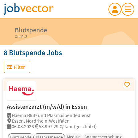
Blutspende
Ort, PLZ
8 Blutspende Jobs
Filter
Assistenzarzt (m/w/d) in Essen
Haema Blut- und Plasmaspendedienst
Essen, Nordrhein-Westfalen
06.08.2026
58.997,29 €/Jahr (geschätzt)
Medizin
Anamneseerhebung
Blutspende
Plasmaspende