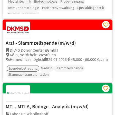
Medizintechnik
Biotechnologie
Probeneingang
Immunhämatologie
Patientenverwaltung
Spezialdiagnostik
Risikomanagement
Arzt - Stammzellspende (m/w/d)
DKMS Donor Center gGmbH
Köln, Nordrhein-Westfalen
Homeoffice möglich
29.07.2026
45.000 - 60.000 €/Jahr
Medizin
Stammzellspende
Spenderbetreuung
Stammzelltransplantation
MTL, MTLA, Biologe - Analytik (m/w/d)
Labor Dr. Wisplinghoff