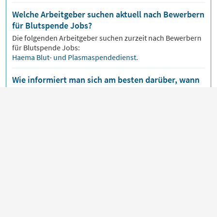
Welche Arbeitgeber suchen aktuell nach Bewerbern
für Blutspende Jobs?
Die folgenden Arbeitgeber suchen zurzeit nach Bewerbern
für
Blutspende
Jobs:
Haema Blut- und Plasmaspendedienst
.
Wie informiert man sich am besten darüber, wann
neue Stellenanzeigen für Blutspende Jobs
erscheinen?
Über unsere
Jobmail
bekommst du
Blutspende
Jobs
bequem per E-Mail zugeschickt, sobald neue
Stellenangebote veröffentlicht werden.
An welchen Orten gibt es aktuell die meisten
Blutspende Jobs?
Beliebte Orte für
Blutspende
Jobs sind zurzeit:
Berlin
,
Bonn
,
Dresden
,
Essen
.
Die meisten Jobs gibt es in:
Berlin
,
Nordrhein-Westfalen
,
Sachsen
.