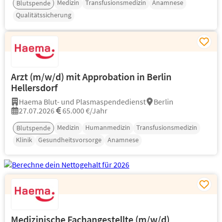
Medizin
Transfusionsmedizin
Anamnese
Blutspende
Qualitätssicherung
Arzt (m/w/d) mit Approbation in Berlin
Hellersdorf
Haema Blut- und Plasmaspendedienst
Berlin
27.07.2026
65.000 €/Jahr
Medizin
Humanmedizin
Transfusionsmedizin
Blutspende
Klinik
Gesundheitsvorsorge
Anamnese
Medizinische Fachangestellte (m/w/d)