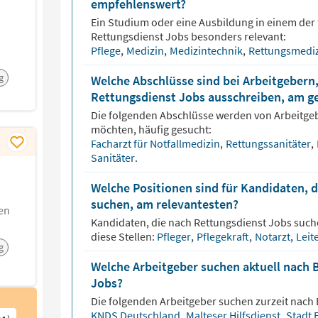
empfehlenswert?
Ein Studium oder eine Ausbildung in einem der 
Rettungsdienst
Jobs besonders relevant:
Pflege
,
Medizin
,
Medizintechnik
,
Rettungsmedi
g
Welche Abschlüsse sind bei Arbeitgebern,
Rettungsdienst Jobs ausschreiben, am g
Die folgenden Abschlüsse werden von Arbeitge
möchten, häufig gesucht:
Facharzt für Notfallmedizin
,
Rettungssanitäter
,
Sanitäter
.
Welche Positionen sind für Kandidaten, 
suchen, am relevantesten?
en
Kandidaten, die nach
Rettungsdienst
Jobs suche
diese Stellen:
Pfleger
,
Pflegekraft
,
Notarzt
,
Leit
g
Welche Arbeitgeber suchen aktuell nach 
Jobs?
Die folgenden Arbeitgeber suchen zurzeit nach
KNDS Deutschland
,
Malteser Hilfsdienst
,
Stadt 