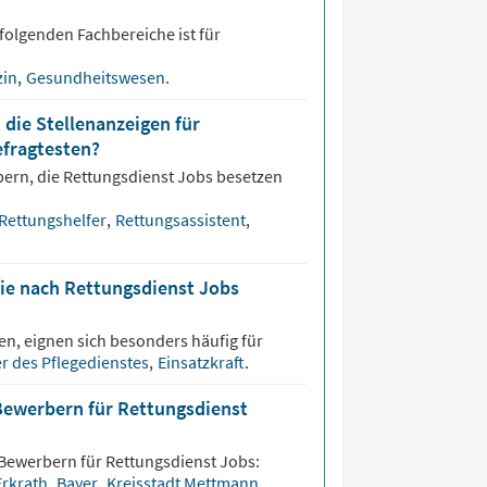
folgenden Fachbereiche ist für
zin
,
Gesundheitswesen
.
 die Stellenanzeigen für
efragtesten?
bern, die
Rettungsdienst
Jobs besetzen
Rettungshelfer
,
Rettungsassistent
,
die nach Rettungsdienst Jobs
n, eignen sich besonders häufig für
er des Pflegedienstes
,
Einsatzkraft
.
Bewerbern für Rettungsdienst
 Bewerbern für
Rettungsdienst
Jobs:
Erkrath
,
Bayer
,
Kreisstadt Mettmann
.