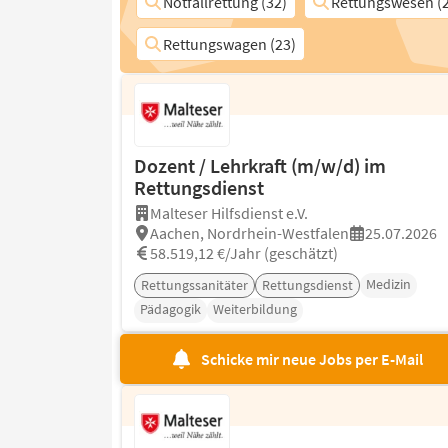
Notfallrettung (32)
Rettungswesen (2
Rettungswagen (23)
Dozent / Lehrkraft (m/w/d) im
Rettungsdienst
Malteser Hilfsdienst e.V.
Aachen, Nordrhein-Westfalen
25.07.2026
58.519,12 €/Jahr (geschätzt)
Medizin
Rettungssanitäter
Rettungsdienst
Pädagogik
Weiterbildung
Schicke mir neue Jobs per E-Mail