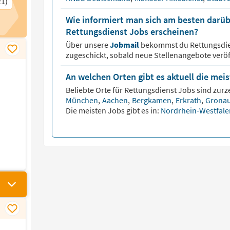
1)
Wie informiert man sich am besten darüb
Rettungsdienst Jobs erscheinen?
Über unsere
Jobmail
bekommst du
Rettungsdi
zugeschickt, sobald neue Stellenangebote veröf
An welchen Orten gibt es aktuell die mei
Beliebte Orte für
Rettungsdienst
Jobs sind zurze
München
,
Aachen
,
Bergkamen
,
Erkrath
,
Gronau
Die meisten Jobs gibt es in:
Nordrhein-Westfal