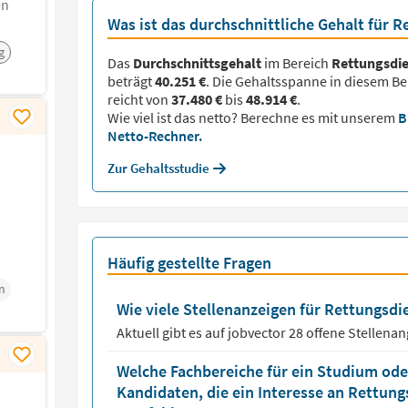
en
Was ist das durchschnittliche Gehalt für 
g
Das
Durchschnittsgehalt
im Bereich
Rettungsdie
beträgt
40.251 €
. Die Gehaltsspanne in diesem Be
reicht von
37.480 €
bis
48.914 €
.
Wie viel ist das netto? Berechne es mit unserem
B
Netto-Rechner.
Zur Gehaltsstudie
Häufig gestellte Fragen
n
Wie viele Stellenanzeigen für Rettungsdie
Aktuell gibt es auf jobvector
28
offene Stellena
Welche Fachbereiche für ein Studium oder
Kandidaten, die ein Interesse an Rettun