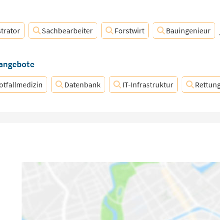
trator
Sachbearbeiter
Forstwirt
Bauingenieur
nangebote
otfallmedizin
Datenbank
IT-Infrastruktur
Rettung