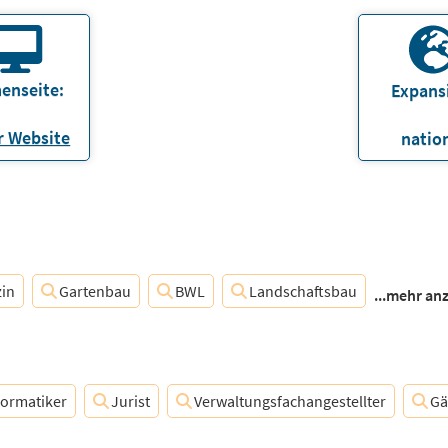
enseite:
Expans
 Website
natio
zin
Gartenbau
BWL
Landschaftsbau
...mehr an
ormatiker
Jurist
Verwaltungsfachangestellter
Gä