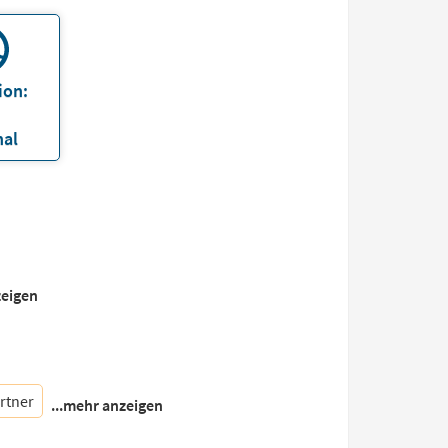
ion:
nal
zeigen
rtner
...mehr anzeigen