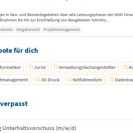
n in Neu- und Bestandsgebieten über alle Leistungsphasen der HOAI hinweg
nahmen bis hin zur Erschließung von Baugebieten Schnitts...
nehmen
Vergaberecht
Projektmanagement
ote für dich
formatiker
Jurist
Verwaltungsfachangestellter
Ar
ktmanagement
3D-Druck
Notfallmedizin
Datenba
 verpasst
 Unterhaltsvorschuss (m/w/d)