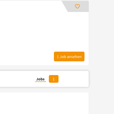
1
Job ansehen
Jobs
1