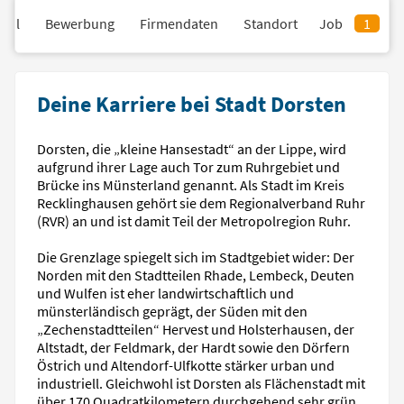
fil
Bewerbung
Firmendaten
Standort
Job
1
Deine Karriere bei Stadt Dorsten
Dorsten, die „kleine Hansestadt“ an der Lippe, wird
aufgrund ihrer Lage auch Tor zum Ruhrgebiet und
Brücke ins Münsterland genannt. Als Stadt im Kreis
Recklinghausen gehört sie dem Regionalverband Ruhr
(RVR) an und ist damit Teil der Metropolregion Ruhr.
Die Grenzlage spiegelt sich im Stadtgebiet wider: Der
Norden mit den Stadtteilen Rhade, Lembeck, Deuten
und Wulfen ist eher landwirtschaftlich und
münsterländisch geprägt, der Süden mit den
„Zechenstadtteilen“ Hervest und Holsterhausen, der
Altstadt, der Feldmark, der Hardt sowie den Dörfern
Östrich und Altendorf-Ulfkotte stärker urban und
industriell. Gleichwohl ist Dorsten als Flächenstadt mit
über 170 Quadratkilometern durchgehend sehr grün