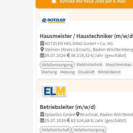
Schicke mir neue Jobs per E-Mail
Hausmeister / Haustechniker (m/w/d
ROTZLER HOLDING GmbH + Co. KG
Steinen (Kreis Lörrach), Baden-Württember
29.07.2026
38.218,32 €/Jahr (geschätzt)
Elektrotechnik
Maschinenbau
Abfallentsorgung
Wartung
Heizung
Druckluft
Winterdienst
Betriebsleiter (m/w/d)
Xplastics GmbH
Bruchsal, Baden-Württem
25.07.2026
83.524,68 €/Jahr (geschätzt)
Abfallwirtschaft
Abfallentsorgung