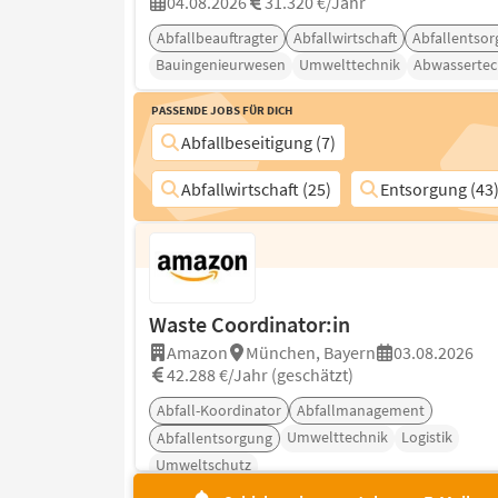
04.08.2026
31.320 €/Jahr
Abfallbeauftragter
Abfallwirtschaft
Abfallentso
Bauingenieurwesen
Umwelttechnik
Abwassertec
Passende Jobs für Dich
Abfallbeseitigung (7)
Abfallwirtschaft (25)
Entsorgung (43
Waste Coordinator:in
Amazon
München, Bayern
03.08.2026
42.288 €/Jahr (geschätzt)
Abfall-Koordinator
Abfallmanagement
Umwelttechnik
Logistik
Abfallentsorgung
Umweltschutz