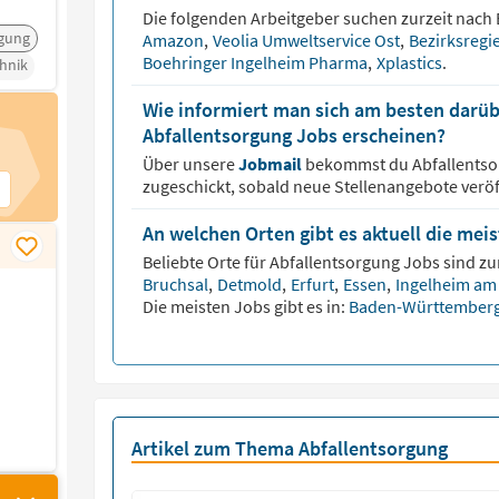
Die folgenden Arbeitgeber suchen zurzeit nach
rgung
Amazon
,
Veolia Umweltservice Ost
,
Bezirksreg
Boehringer Ingelheim Pharma
,
Xplastics
.
hnik
Wie informiert man sich am besten darüb
Abfallentsorgung Jobs erscheinen?
Über unsere
Jobmail
bekommst du
Abfallents
zugeschickt, sobald neue Stellenangebote veröf
)
An welchen Orten gibt es aktuell die mei
Beliebte Orte für
Abfallentsorgung
Jobs sind zur
Bruchsal
,
Detmold
,
Erfurt
,
Essen
,
Ingelheim am
Die meisten Jobs gibt es in:
Baden-Württember
Artikel zum Thema Abfallentsorgung