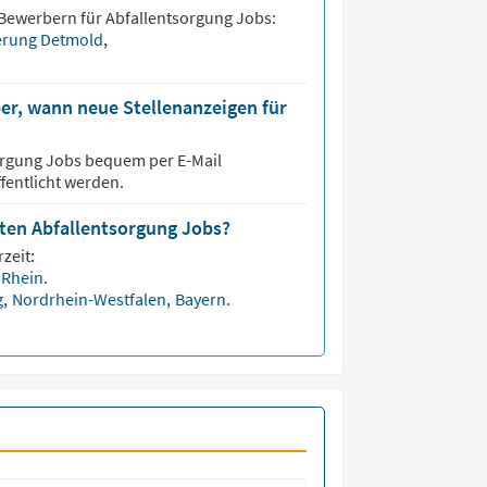
 Bewerbern für
Abfallentsorgung
Jobs:
ierung Detmold
,
er, wann neue Stellenanzeigen für
orgung
Jobs bequem per E-Mail
fentlicht werden.
sten Abfallentsorgung Jobs?
zeit:
 Rhein
.
g
,
Nordrhein-Westfalen
,
Bayern
.