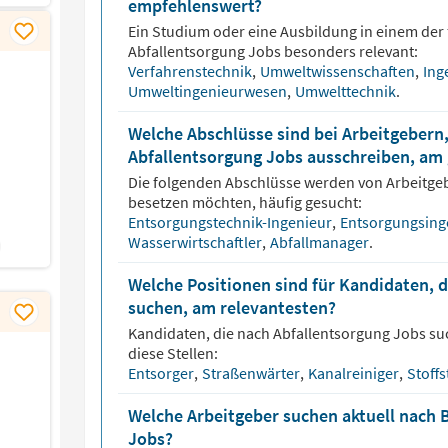
empfehlenswert?
Ein Studium oder eine Ausbildung in einem der 
Abfallentsorgung
Jobs besonders relevant:
Verfahrenstechnik
,
Umweltwissenschaften
,
Ing
Umweltingenieurwesen
,
Umwelttechnik
.
Welche Abschlüsse sind bei Arbeitgebern,
Abfallentsorgung Jobs ausschreiben, am 
Die folgenden Abschlüsse werden von Arbeitge
besetzen möchten, häufig gesucht:
Entsorgungstechnik-Ingenieur
,
Entsorgungsing
Wasserwirtschaftler
,
Abfallmanager
.
Welche Positionen sind für Kandidaten, 
suchen, am relevantesten?
Kandidaten, die nach
Abfallentsorgung
Jobs suc
diese Stellen:
Entsorger
,
Straßenwärter
,
Kanalreiniger
,
Stoff
Welche Arbeitgeber suchen aktuell nach 
Jobs?