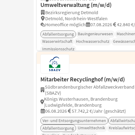
Umweltverwaltung (m/w/d)
Bezirksregierung Detmold
Detmold, Nordrhein-Westfalen
Homeoffice möglich
07.08.2026
42.840 €
Bauingenieurwesen
Maschine
Abfallentsorgung
Wasserwirtschaft
Hochwasserschutz
Gewässersc
Immissionsschutz
Mitarbeiter Recyclinghof (m/w/d)
Südbrandenburgischer Abfallzweckverband
(SBAZV)
Königs Wusterhausen, Brandenburg
|Ludwigsfelde, Brandenburg
06.08.2026
57.742,2 €/Jahr (geschätzt)
Ver- und Entsorgungsunternehmen
Abfallwirtscha
Umwelttechnik
Kreislaufwirtsc
Abfallentsorgung