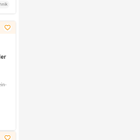
hnik
der
in-