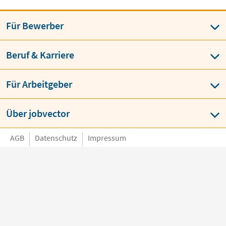
Für Bewerber
Beruf & Karriere
Für Arbeitgeber
Über jobvector
AGB
Datenschutz
Impressum
Language
BESTE JOBBÖRSE
job
vector
über 150 x ausgezeichnet von
Bewerbern & Arbeitgebern
Copyright © jobvector GmbH 2026