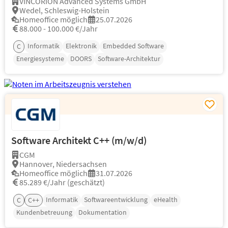
VINCORION Advanced Systems GmbH
Wedel, Schleswig-Holstein
Homeoffice möglich
25.07.2026
88.000 - 100.000 €/Jahr
Informatik
Elektronik
Embedded Software
C
Energiesysteme
DOORS
Software-Architektur
Software Architekt C++ (m/w/d)
CGM
Hannover, Niedersachsen
Homeoffice möglich
31.07.2026
85.289 €/Jahr (geschätzt)
Informatik
Softwareentwicklung
eHealth
C
C++
Kundenbetreuung
Dokumentation