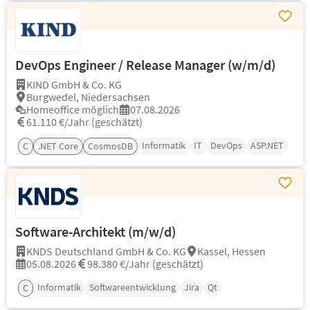
DevOps Engineer / Release Manager (w/m/d)
KIND GmbH & Co. KG
Burgwedel, Niedersachsen
Homeoffice möglich
07.08.2026
61.110 €/Jahr (geschätzt)
Informatik
IT
DevOps
ASP.NET
C
.NET Core
CosmosDB
Software-Architekt (m/w/d)
KNDS Deutschland GmbH & Co. KG
Kassel, Hessen
05.08.2026
98.380 €/Jahr (geschätzt)
Informatik
Softwareentwicklung
Jira
Qt
C