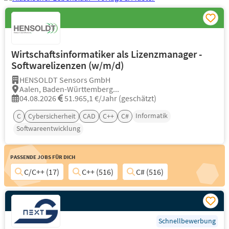
Wirtschaftsinformatiker als Lizenzmanager -
Softwarelizenzen (w/m/d)
HENSOLDT Sensors GmbH
Aalen, Baden-Württemberg...
04.08.2026
51.965,1 €/Jahr (geschätzt)
Informatik
C
Cybersicherheit
CAD
C++
C#
Softwareentwicklung
Passende Jobs für Dich
C/C++ (17)
C++ (516)
C# (516)
Schnellbewerbung