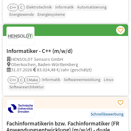
Elektrotechnik
Informatik
Automatisierung
C++
C
Energiewende
Energiesysteme
Informatiker - C++ (m/w/d)
HENSOLDT Sensors GmbH
Oberkochen, Baden-Württemberg
31.07.2026
83.024,48 €/Jahr (geschätzt)
Informatik
Softwareentwicklung
Linux
C++
C
CMake
Softwarearchitektur
Schnellbewerbung
Fachinformatikerin bzw. Fachinformatiker (FR
Anwendungsentwicklung) (m/w/d) - duale