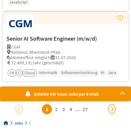
JavaScript
Senior AI Software Engineer (m/w/d)
CGM
Koblenz, Rheinland-Pfalz
Homeoffice möglich
31.07.2026
72.469,1 €/Jahr (geschätzt)
Informatik
Softwareentwicklung
KI
Java
C#
C
Cloud
Schicke mir neue Jobs per E-Mail
1
2
3
4
...
27
Jobs
C