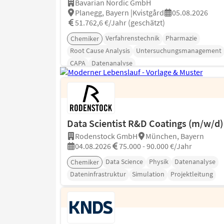
Bavarian Nordic GmbH
Planegg, Bayern |Kvistgård
05.08.2026
51.762,6 €/Jahr (geschätzt)
Verfahrenstechnik
Pharmazie
Chemiker
Root Cause Analysis
Untersuchungsmanagement
CAPA
Datenanalyse
Data Scientist R&D Coatings (m/w/d)
Rodenstock GmbH
München, Bayern
04.08.2026
75.000 - 90.000 €/Jahr
Data Science
Physik
Datenanalyse
Chemiker
Dateninfrastruktur
Simulation
Projektleitung