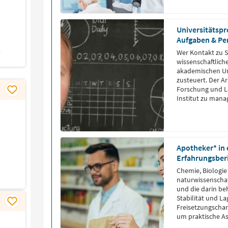
Universitätspr
Aufgaben & Pe
Wer Kontakt zu 
wissenschaftliche
akademischen Um
zusteuert. Der A
Forschung und Le
Institut zu mana
Apotheker* in 
Erfahrungsber
Chemie, Biologi
naturwissenschaf
und die darin b
Stabilität und L
Freisetzungschara
um praktische A