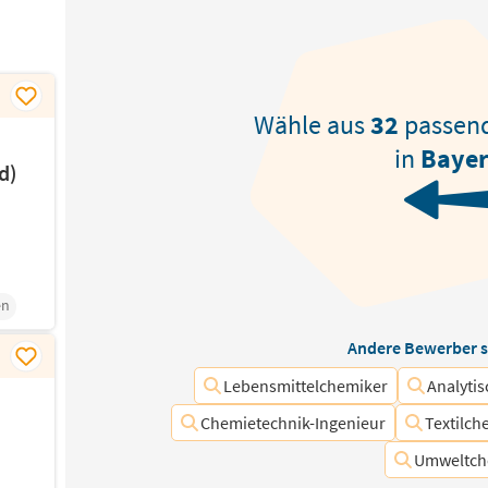
Wähle aus
32
passen
in
Baye
d)
en
Andere Bewerber s
Lebensmittelchemiker
Analyti
Chemietechnik-Ingenieur
Textilch
Umweltch