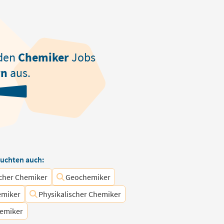
den
Chemiker
Jobs
rn
aus.
uchten auch:
scher Chemiker
Geochemiker
emiker
Physikalischer Chemiker
emiker