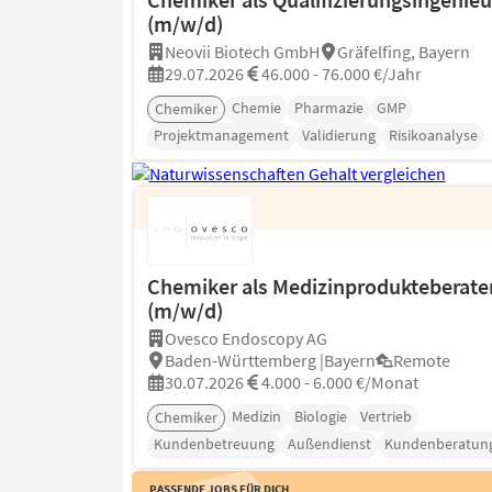
(m/w/d)
Neovii Biotech GmbH
Gräfelfing, Bayern
29.07.2026
46.000 - 76.000 €/Jahr
Chemie
Pharmazie
GMP
Chemiker
Projektmanagement
Validierung
Risikoanalyse
Chemiker als Medizinprodukteberate
(m/w/d)
Ovesco Endoscopy AG
Baden-Württemberg |Bayern
Remote
30.07.2026
4.000 - 6.000 €/Monat
Medizin
Biologie
Vertrieb
Chemiker
Kundenbetreuung
Außendienst
Kundenberatun
Passende Jobs für Dich