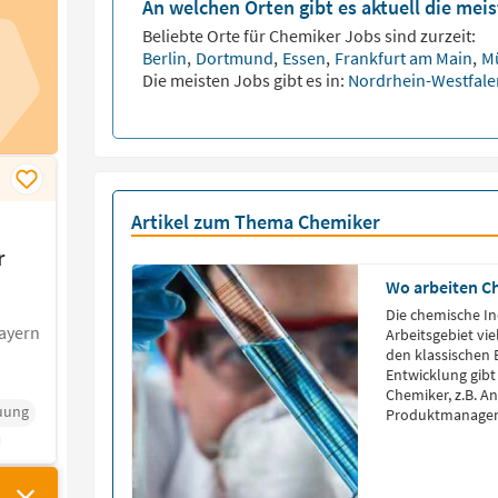
An welchen Orten gibt es aktuell die mei
Beliebte Orte für
Chemiker
Jobs sind zurzeit:
Berlin
,
Dortmund
,
Essen
,
Frankfurt am Main
,
M
Die meisten Jobs gibt es in:
Nordrhein-Westfal
Artikel zum Thema Chemiker
r
Wo arbeiten C
Die chemische In
ayern
Arbeitsgebiet vi
den klassischen 
Entwicklung gibt
Chemiker, z.B. A
uung
Produktmanage