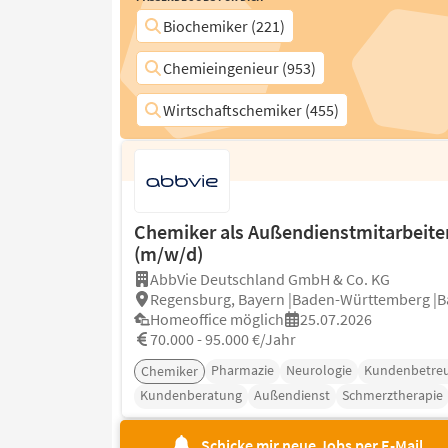
Biochemiker (221)
Chemieingenieur (953)
Wirtschaftschemiker (455)
Chemiker als Außendienstmitarbeite
(m/w/d)
AbbVie Deutschland GmbH & Co. KG
Regensburg, Bayern |Baden-Württemberg |B
Homeoffice möglich
25.07.2026
70.000 - 95.000 €/Jahr
Pharmazie
Neurologie
Kundenbetre
Chemiker
Kundenberatung
Außendienst
Schmerztherapie
Schicke mir neue Jobs per E-Mail