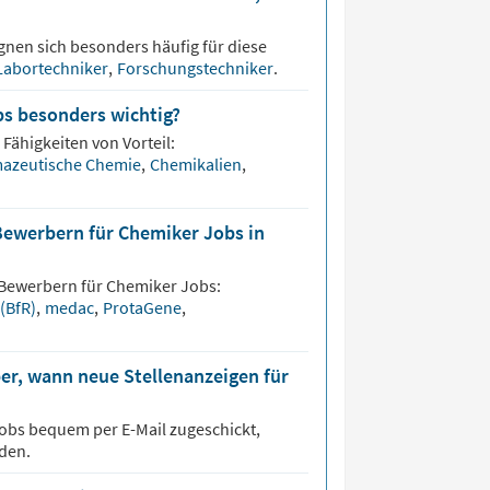
gnen sich besonders häufig für diese
Labortechniker
,
Forschungstechniker
.
bs besonders wichtig?
Fähigkeiten von Vorteil:
azeutische Chemie
,
Chemikalien
,
Bewerbern für Chemiker Jobs in
 Bewerbern für
Chemiker
Jobs:
 (BfR)
,
medac
,
ProtaGene
,
er, wann neue Stellenanzeigen für
obs bequem per E-Mail zugeschickt,
den.