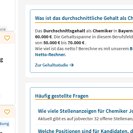
Was ist das durchschnittliche Gehalt als C
ung
Das
Durchschnittsgehalt
als
Chemiker
in
Bayern
60.000 €
. Die Gehaltsspanne in diesem Berufsfeld
von
50.000 €
bis
70.000 €
.
Wie viel ist das netto? Berechne es mit unserem
B
Netto-Rechner.
ng
Zur Gehaltsstudie
Häufig gestellte Fragen
Wie viele Stellenanzeigen für Chemiker Jo
Aktuell gibt es auf jobvector
32
offene Stellena
rbung
Welche Positionen sind für Kandidaten, 
r