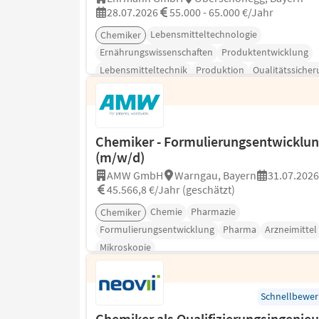
28.07.2026
55.000 - 65.000 €/Jahr
Lebensmitteltechnologie
Chemiker
Ernährungswissenschaften
Produktentwicklung
Lebensmitteltechnik
Produktion
Qualitätssicher
Chemiker - Formulierungsentwicklu
(m/w/d)
AMW GmbH
Warngau, Bayern
31.07.2026
45.566,8 €/Jahr (geschätzt)
Chemie
Pharmazie
Chemiker
Formulierungsentwicklung
Pharma
Arzneimittel
Mikroskopie
Schnellbewe
Chemiker als Qualifizierungsingenieu