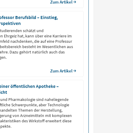
Zum Artikel
ofessor Berufsbild – Einstieg,
rspektiven
Studierenden schätzt und
n Ehrgeiz hat, kann über eine Karriere im
feld nachdenken, die auf eine Professur
rbeitsbereich besteht im Wesentlichen aus
hre. Dazu gehört natürlich auch das
gen.
Zum Artikel
einer öffentlichen Apotheke –
icht
e und Pharmakologie sind naheliegende
tliche Schwerpunkte, aber Technologie
ehandelten Themen der Herstellung,
agerung von Arzneimitteln mit komplexen
kteristiken des Wirkstoff erweitert diese
spekte.