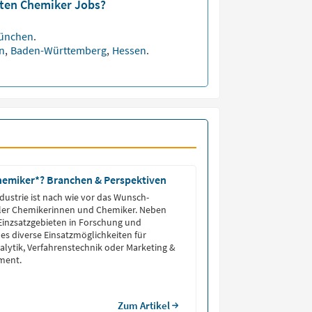
sten Chemiker Jobs?
ünchen
.
en
,
Baden-Württemberg
,
Hessen
.
hemiker*? Branchen & Perspektiven
dustrie ist nach wie vor das Wunsch-
eler Chemikerinnen und Chemiker. Neben
Einzsatzgebieten in Forschung und
 es diverse Einsatzmöglichkeiten für
nalytik, Verfahrenstechnik oder Marketing &
ment.
Zum Artikel