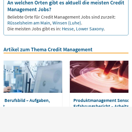
An welchen Orten gibt es aktuell die meisten Credit
Management Jobs?
Beliebte Orte für
Credit Management
Jobs sind zurzeit:
Rüsselsheim am Main
,
Winsen (Luhe)
.
Die meisten Jobs gibt es in:
Hesse
,
Lower Saxony
.
Artikel zum Thema Credit Management
 Berufsbild – Aufgaben,
Produktmanagement Sensor
alt
Erfahrungsbericht – Arbeitsal
Perspektiven & Erfolgsfaktor
er steuert die Entwicklung von
 er die Bedürfnisse der Kunden
Angefangen hat alles mit meiner E
s Unternehmens analysiert. Der
Start war das Handwerk, aber ob i
egleitet das Produkt über den
bleiben wollte oder doch lieber in