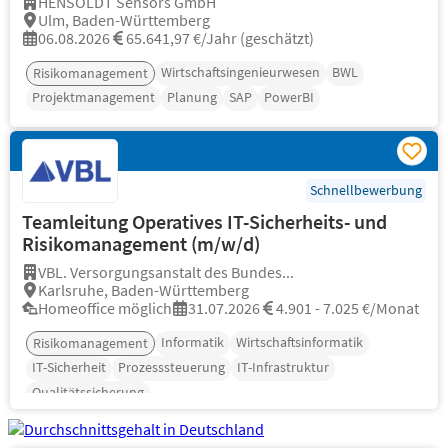
HENSOLDT Sensors GmbH
Ulm, Baden-Württemberg
06.08.2026
65.641,97 €/Jahr (geschätzt)
Wirtschaftsingenieurwesen
BWL
Risikomanagement
Projektmanagement
Planung
SAP
PowerBI
Schnellbewerbung
Teamleitung Operatives IT-Sicherheits- und
Risikomanagement (m/w/d)
VBL. Versorgungsanstalt des Bundes...
Karlsruhe, Baden-Württemberg
Homeoffice möglich
31.07.2026
4.901 - 7.025 €/Monat
Informatik
Wirtschaftsinformatik
Risikomanagement
IT-Sicherheit
Prozesssteuerung
IT-Infrastruktur
Qualitätssicherung