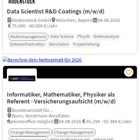
Data Scientist R&D Coatings (m/w/d)
Rodenstock GmbH
München, Bayern
04.08.2026
75.000 - 90.000 €/Jahr
Data Science
Physik
Datenanalyse
Risikomanagement
Dateninfrastruktur
Simulation
Projektleitung
Informatiker, Mathematiker, Physiker als
Referent - Versicherungsaufsicht (m/w/d)
Bundesanstalt für...
Bonn, Nordrhein-Westfalen
Homeoffice möglich
04.08.2026
65.294 - 92.384 €/Jahr
Change-Management
Change Management
Wirtschaftsinformatik
Informatik