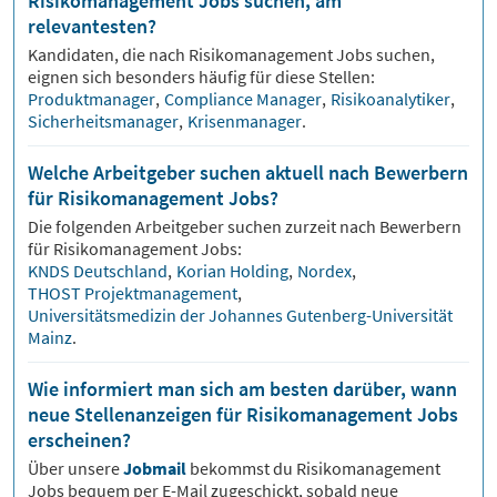
Risikomanagement Jobs suchen, am
relevantesten?
Kandidaten, die nach
Risikomanagement
Jobs suchen,
eignen sich besonders häufig für diese Stellen:
Produktmanager
,
Compliance Manager
,
Risikoanalytiker
,
Sicherheitsmanager
,
Krisenmanager
.
Welche Arbeitgeber suchen aktuell nach Bewerbern
für Risikomanagement Jobs?
Die folgenden Arbeitgeber suchen zurzeit nach Bewerbern
für
Risikomanagement
Jobs:
KNDS Deutschland
,
Korian Holding
,
Nordex
,
THOST Projektmanagement
,
Universitätsmedizin der Johannes Gutenberg-Universität
Mainz
.
Wie informiert man sich am besten darüber, wann
neue Stellenanzeigen für Risikomanagement Jobs
erscheinen?
Über unsere
Jobmail
bekommst du
Risikomanagement
Jobs bequem per E-Mail zugeschickt, sobald neue