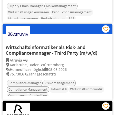
Supply Chain Manager
Risikomanagement
Wirtschaftsingenieurwesen
Produktionsmanagement
Materialversorgung
Bedarfsplanung
SAP
Wirtschaftsinformatiker als Risk- and
Compliancemanager - Third Party (m/w/d)
Atruvia AG
Karlsruhe, Baden-Württemberg...
Homeoffice möglich
05.08.2026
75.730,6 €/Jahr (geschätzt)
Compliance-Manager
Risikomanagement
Informatik
Wirtschaftsinformatik
Compliance Management
Compliance
Controlling