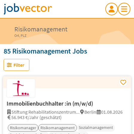
Risikomanagement
Ort, PLZ
85 Risikomanagement Jobs
Filter
Immobilienbuchhalter :in (m/w/d)
Stiftung Rehabilitationszentrum...
Berlin
01.08.2026
56.943 €/Jahr (geschätzt)
Sozialmanagement
Risikomanager
Risikomanagement