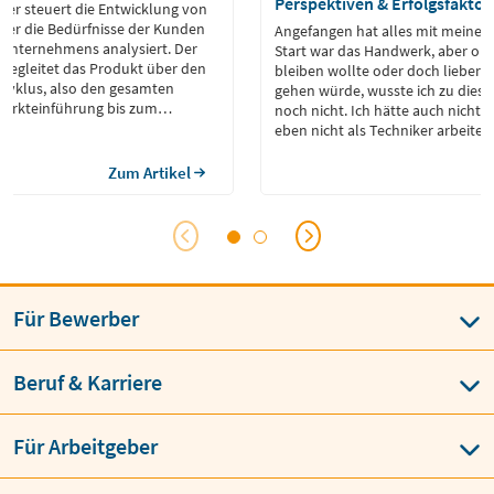
Perspektiven & Erfolgsfaktor
er steuert die Entwicklung von
 er die Bedürfnisse der Kunden
Angefangen hat alles mit meiner E
s Unternehmens analysiert. Der
Start war das Handwerk, aber ob i
egleitet das Produkt über den
bleiben wollte oder doch lieber in
zyklus, also den gesamten
gehen würde, wusste ich zu dies
Markteinführung bis zum
noch nicht. Ich hätte auch nicht g
eben nicht als Techniker arbeit
ich mich durch weitere Zusatzqual
staatlich geprüften Techniker bez
Zum Artikel
bin ich in den Produkt-Support i
Sensortechnik gewechselt.
Für Bewerber
Beruf & Karriere
Für Arbeitgeber