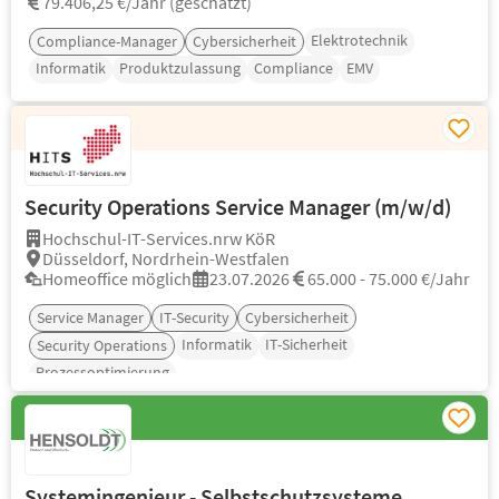
79.406,25 €/Jahr (geschätzt)
Elektrotechnik
Compliance-Manager
Cybersicherheit
Informatik
Produktzulassung
Compliance
EMV
Security Operations Service Manager (m/w/d)
Hochschul-IT-Services.nrw KöR
Düsseldorf, Nordrhein-Westfalen
Homeoffice möglich
23.07.2026
65.000 - 75.000 €/Jahr
Service Manager
IT-Security
Cybersicherheit
Informatik
IT-Sicherheit
Security Operations
Prozessoptimierung
Systemingenieur - Selbstschutzsysteme