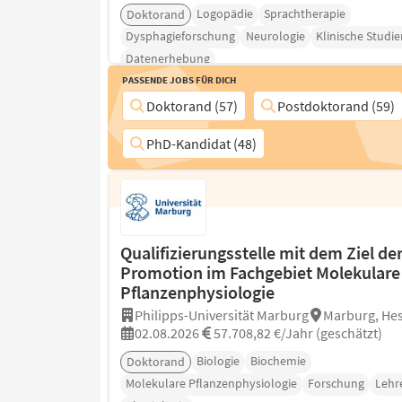
Logopädie
Sprachtherapie
Doktorand
Dysphagieforschung
Neurologie
Klinische Studie
Datenerhebung
Passende Jobs für Dich
Doktorand (57)
Postdoktorand (59)
PhD-Kandidat (48)
Qualifizierungsstelle mit dem Ziel de
Promotion im Fachgebiet Molekulare
Pflanzenphysiologie
Philipps-Universität Marburg
Marburg, He
02.08.2026
57.708,82 €/Jahr (geschätzt)
Biologie
Biochemie
Doktorand
Molekulare Pflanzenphysiologie
Forschung
Lehr