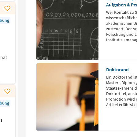
Aufgaben & Pe
Wer Kontakt zu 
wissenschaftliche
rbung
akademischen Um
zusteuert. Der A
Forschung und Le
Institut zu mana
onat
Doktorand
Ein Doktorand is
Master-, Diplom-
Staatsexamens d
Doktortitel, ans
Promotion wird 
rbung
Artikel erfährst
Doktoranden, das
Was ist ein […]
n