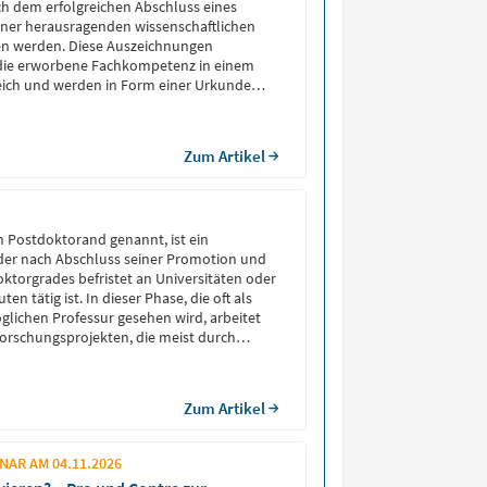
h dem erfolgreichen Abschluss eines
iner herausragenden wissenschaftlichen
hen werden. Diese Auszeichnungen
ie erworbene Fachkompetenz in einem
ich und werden in Form einer Urkunde
Zum Artikel
h Postdoktorand genannt, ist ein
 der nach Abschluss seiner Promotion und
ktorgrades befristet an Universitäten oder
en tätig ist. In dieser Phase, die oft als
lichen Professur gesehen wird, arbeitet
orschungsprojekten, die meist durch
ziert sind. Der Begriff stammt aus dem
doctoral scholar” […]
Zum Artikel
AR AM 04.11.2026