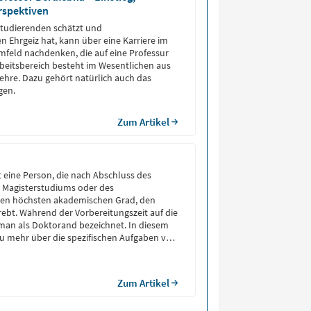
rspektiven
Studierenden schätzt und
n Ehrgeiz hat, kann über eine Karriere im
feld nachdenken, die auf eine Professur
rbeitsbereich besteht im Wesentlichen aus
hre. Dazu gehört natürlich auch das
gen.
Zum Artikel
t eine Person, die nach Abschluss des
, Magisterstudiums oder des
en höchsten akademischen Grad, den
trebt. Während der Vorbereitungszeit auf die
man als Doktorand bezeichnet. In diesem
 du mehr über die spezifischen Aufgaben von
 Gehalt und den Status als Studierende.
Zum Artikel