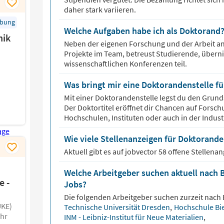
daher stark variieren.
rbung
Welche Aufgaben habe ich als Doktorand
nik
Neben der eigenen Forschung und der Arbeit an 
Projekte im Team, betreust Studierende, übern
wissenschaftlichen Konferenzen teil.
Was bringt mir eine Doktorandenstelle fü
Mit einer Doktorandenstelle legst du den Grunds
Der Doktortitel eröffnet dir Chancen auf Forsc
Hochschulen, Instituten oder auch in der Indust
Wie viele Stellenanzeigen für Doktoranden
Aktuell gibt es auf jobvector
58
offene Stellena
Welche Arbeitgeber suchen aktuell nach 
e -
Jobs?
Die folgenden Arbeitgeber suchen zurzeit nach
UKE)
Technische Universität Dresden
,
Hochschule Bi
ahr
INM - Leibniz-Institut für Neue Materialien
,