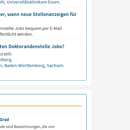
 MV
,
Universitätsklinikum Essen
.
er, wann neue Stellenanzeigen für
nstelle
Jobs bequem per E-Mail
fentlicht werden.
sten Doktorandenstelle Jobs?
urzeit:
elberg
.
en
,
Baden-Württemberg
,
Sachsen
.
 Grad
de sind Bezeichnungen, die von