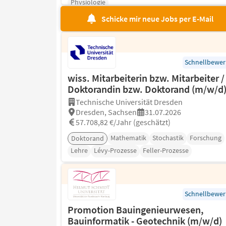
Physiologie
Schicke mir neue Jobs per E-Mail
Schnellbewe
wiss. Mitarbeiterin bzw. Mitarbeiter /
Doktorandin bzw. Doktorand (m/w/d
Technische Universität Dresden
Dresden, Sachsen
31.07.2026
57.708,82 €/Jahr (geschätzt)
Mathematik
Stochastik
Forschung
Doktorand
Lehre
Lévy-Prozesse
Feller-Prozesse
Schnellbewe
Promotion Bauingenieurwesen,
Bauinformatik - Geotechnik (m/w/d)