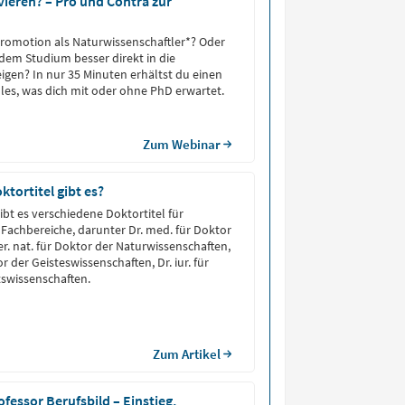
vieren? – Pro und Contra zur
Promotion als Naturwissenschaftler*? Oder
 dem Studium besser direkt in die
eigen? In nur 35 Minuten erhältst du einen
lles, was dich mit oder ohne PhD erwartet.
Zum Webinar
ktortitel gibt es?
ibt es verschiedene Doktortitel für
 Fachbereiche, darunter Dr. med. für Doktor
rer. nat. für Doktor der Naturwissenschaften,
or der Geisteswissenschaften, Dr. iur. für
swissenschaften.
Zum Artikel
ofessor Berufsbild – Einstieg,