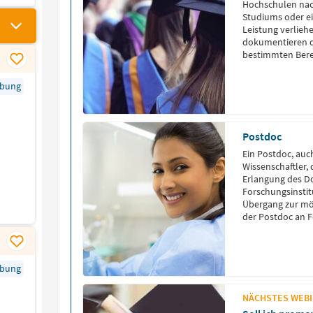
Hochschulen nac
Studiums oder e
Leistung verlie
dokumentieren d
bestimmten Bere
bestätigt.
rbung
)
Postdoc
Ein Postdoc, auc
Wissenschaftler,
Erlangung des Do
Forschungsinstitut
Übergang zur mög
der Postdoc an F
Drittmittel finan
Englischen “Post
rbung
NÄCHSTES WEBIN