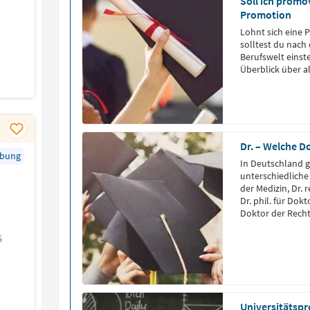
Soll ich promo
Promotion
Lohnt sich eine 
solltest du nach
Berufswelt einst
Überblick über a
Dr. – Welche Do
rbung
In Deutschland g
unterschiedliche
der Medizin, Dr. 
Dr. phil. für Dokt
Doktor der Recht
6
Universitätspr