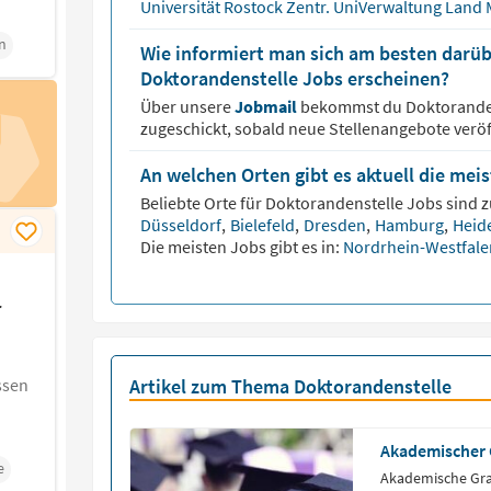
Universität Rostock Zentr. UniVerwaltung Land
n
Wie informiert man sich am besten darüb
Doktorandenstelle Jobs erscheinen?
Über unsere
Jobmail
bekommst du
Doktorande
zugeschickt, sobald neue Stellenangebote veröf
An welchen Orten gibt es aktuell die mei
Beliebte Orte für
Doktorandenstelle
Jobs sind z
Düsseldorf
,
Bielefeld
,
Dresden
,
Hamburg
,
Heid
Die meisten Jobs gibt es in:
Nordrhein-Westfal
r
ssen
Artikel zum Thema Doktorandenstelle
Akademischer
e
Akademische Gra