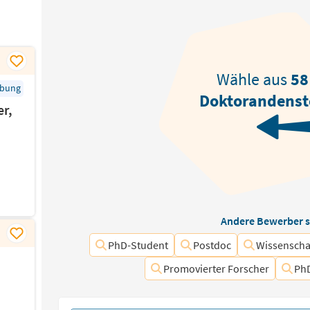
Wähle aus
58
rbung
Doktorandenst
r,
Andere Bewerber s
PhD-Student
Postdoc
Wissenschaf
Promovierter Forscher
Ph