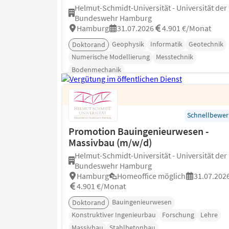
Helmut-Schmidt-Universität - Universität der
Bundeswehr Hamburg
Hamburg
31.07.2026
4.901 €/Monat
Geophysik
Informatik
Geotechnik
Doktorand
Numerische Modellierung
Messtechnik
Bodenmechanik
Schnellbewe
Promotion Bauingenieurwesen -
Massivbau (m/w/d)
Helmut-Schmidt-Universität - Universität der
Bundeswehr Hamburg
Hamburg
Homeoffice möglich
31.07.202
4.901 €/Monat
Bauingenieurwesen
Doktorand
Konstruktiver Ingenieurbau
Forschung
Lehre
Massivbau
Stahlbetonbau