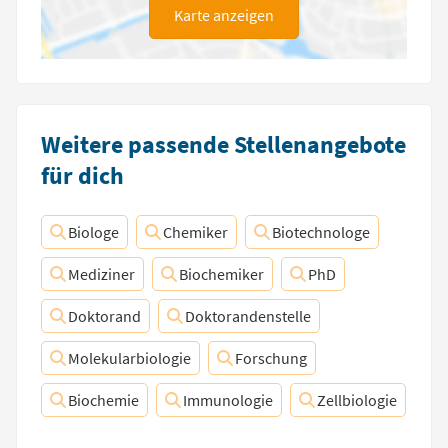
Karte anzeigen
Weitere passende Stellenangebote
für dich
Biologe
Chemiker
Biotechnologe
Mediziner
Biochemiker
PhD
Doktorand
Doktorandenstelle
Molekularbiologie
Forschung
Biochemie
Immunologie
Zellbiologie