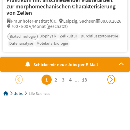
zur morphomechanischen Charakterisierung
von Zellen
Fraunhofer-Institut für...
Leipzig, Sachsen
08.08.2026
700 - 800 €/Monat (geschätzt)
Biophysik
Zellkultur
Durchflusszytometrie
Biotechnologie
Datenanalyse
Molekularbiologie
Schicke mir neue Jobs per E-Mail
1
2
3
4
...
13
Jobs
Life Sciences