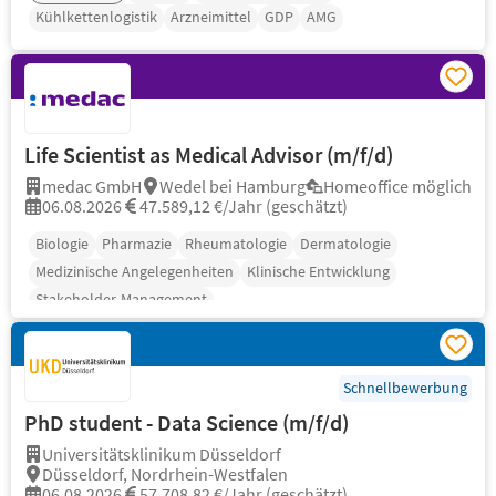
Kühlkettenlogistik
Arzneimittel
GDP
AMG
Life Scientist as Medical Advisor (m/f/d)
medac GmbH
Wedel bei Hamburg
Homeoffice möglich
06.08.2026
47.589,12 €/Jahr (geschätzt)
Biologie
Pharmazie
Rheumatologie
Dermatologie
Medizinische Angelegenheiten
Klinische Entwicklung
Stakeholder-Management
Schnellbewerbung
PhD student - Data Science (m/f/d)
Universitätsklinikum Düsseldorf
Düsseldorf, Nordrhein-Westfalen
06.08.2026
57.708,82 €/Jahr (geschätzt)