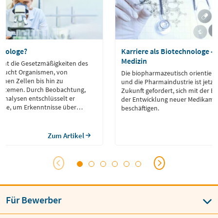
Biologe?
Karriere als Biotechnologe – 
Medizin
scht die Gesetzmäßigkeiten des
rsucht Organismen, von
Die biopharmazeutisch orientiert
inen Zellen bis hin zu
und die Pharmaindustrie ist jetzt
stemen. Durch Beobachtung,
Zukunft gefordert, sich mit der E
Analysen entschlüsselt er
der Entwicklung neuer Medikame
esse, um Erkenntnisse über
beschäftigen.
ik oder Stoffwechsel zu gewinnen.
erung arbeitet er in der
weltschutz, in der Medizin oder
Zum Artikel
len Entwicklung, […]
Für Bewerber