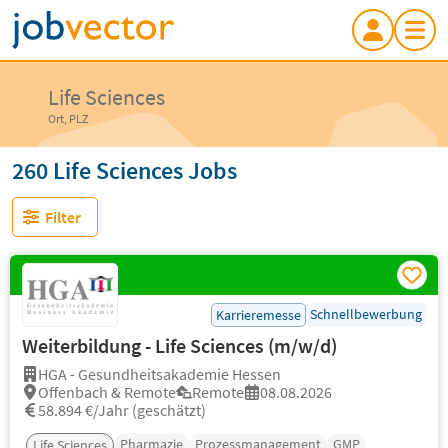
Life Sciences
Ort, PLZ
260 Life Sciences Jobs
Filter
Schnellbewerbung
Karrieremesse
Weiterbildung - Life Sciences (m/w/d)
HGA - Gesundheitsakademie Hessen
Offenbach & Remote
Remote
08.08.2026
58.894 €/Jahr (geschätzt)
Pharmazie
Prozessmanagement
GMP
Life Sciences