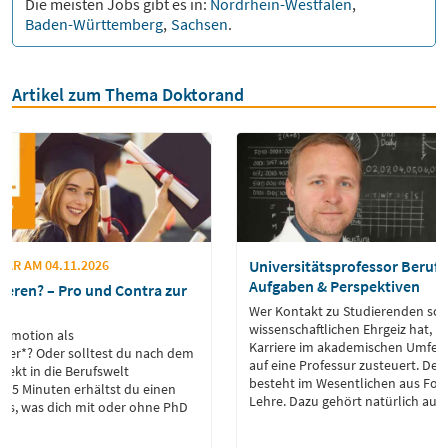
Die meisten Jobs gibt es in:
Nordrhein-Westfalen
,
Baden-Württemberg
,
Sachsen
.
Artikel zum Thema Doktorand
AR AM 04.11.2026
Universitätsprofessor Berufsb
Aufgaben & Perspektiven
ieren? – Pro und Contra zur
Wer Kontakt zu Studierenden sch
wissenschaftlichen Ehrgeiz hat, k
Promotion als
Karriere im akademischen Umfel
tler*? Oder solltest du nach dem
auf eine Professur zusteuert. Der
rekt in die Berufswelt
besteht im Wesentlichen aus Fo
r 35 Minuten erhältst du einen
Lehre. Dazu gehört natürlich auch
les, was dich mit oder ohne PhD
managen.