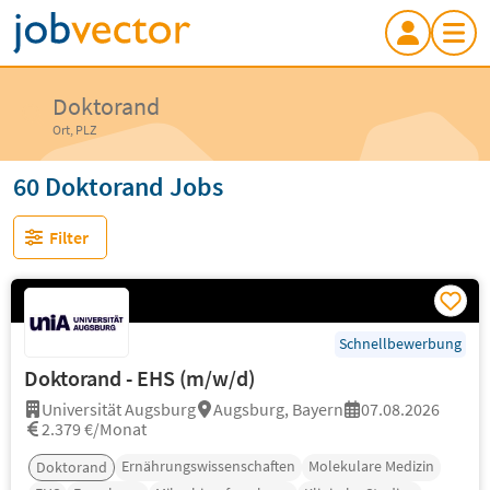
Doktorand
Ort, PLZ
60 Doktorand Jobs
Filter
Schnellbewerbung
Doktorand - EHS (m/w/d)
Universität Augsburg
Augsburg, Bayern
07.08.2026
2.379 €/Monat
Ernährungswissenschaften
Molekulare Medizin
Doktorand