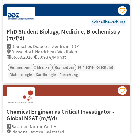
Schnellbewerbung
PhD Student Biology, Medicine, Biochemistry
(m/f/d)
Deutsches Diabetes-Zentrum DDZ
Düsseldorf, Nordrhein-Westfalen
05.08.2026
3.093 €/Monat
klinische Forschung
Biomediziner
Medizin
Biomedizin
Diabetologie
Kardiologie
Forschung
Chemical Engineer as Critical Investigator -
Global MSAT (m/f/d)
Bavarian Nordic GmbH
Planegg, Bayern |Kvistgård