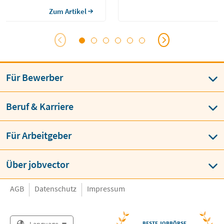
ielfältige Einsatzgebiete und gute
erweitert diese um praktische As
en machen den Beruf attraktiv.
Zum Artikel
ochemiker? […]
Für Bewerber
Beruf & Karriere
Für Arbeitgeber
Über jobvector
AGB
Datenschutz
Impressum
Language
BESTE JOBBÖRSE