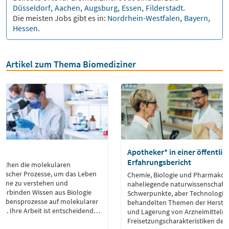
Düsseldorf
,
Aachen
,
Augsburg
,
Essen
,
Filderstadt
.
Die meisten Jobs gibt es in:
Nordrhein-Westfalen
,
Bayern
,
Hessen
.
Artikel zum Thema Biomediziner
Apotheker* in einer öffentli
Erfahrungsbericht
rschen die molekularen
gischer Prozesse, um das Leben
Chemie, Biologie und Pharmakolo
bene zu verstehen und
naheliegende naturwissenschaftl
verbinden Wissen aus Biologie
Schwerpunkte, aber Technologie 
Lebensprozesse auf molekularer
behandelten Themen der Herstellu
n. Ihre Arbeit ist entscheidend
und Lagerung von Arzneimitteln
in Medizin, Pharmazie und
Freisetzungscharakteristiken des 