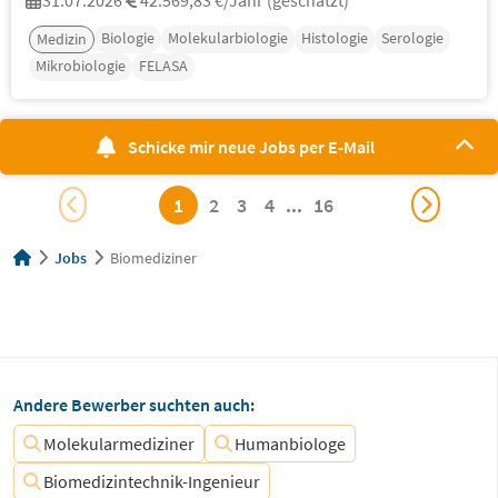
31.07.2026
42.569,83 €/Jahr (geschätzt)
Biologie
Molekularbiologie
Histologie
Serologie
Medizin
Mikrobiologie
FELASA
Schicke mir neue Jobs per E-Mail
1
2
3
4
...
16
Jobs
Biomediziner
Andere Bewerber suchten auch:
Molekularmediziner
Humanbiologe
Biomedizintechnik-Ingenieur