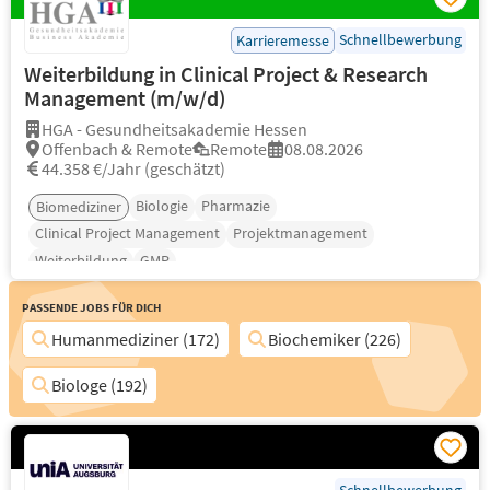
Schnellbewerbung
Karrieremesse
Weiterbildung in Clinical Project & Research
Management (m/w/d)
HGA - Gesundheitsakademie Hessen
Offenbach & Remote
Remote
08.08.2026
44.358 €/Jahr (geschätzt)
Biologie
Pharmazie
Biomediziner
Clinical Project Management
Projektmanagement
Weiterbildung
GMP
Passende Jobs für Dich
Humanmediziner (172)
Biochemiker (226)
Biologe (192)