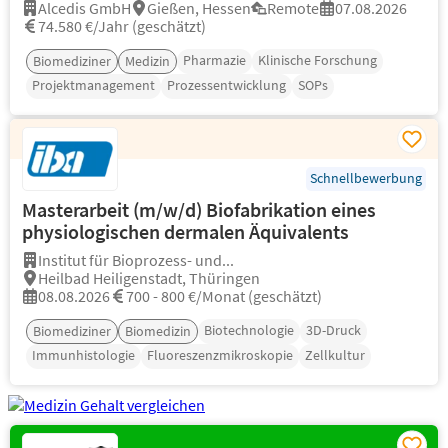
Alcedis GmbH
Gießen, Hessen
Remote
07.08.2026
74.580 €/Jahr (geschätzt)
Pharmazie
Klinische Forschung
Biomediziner
Medizin
Projektmanagement
Prozessentwicklung
SOPs
Schnellbewerbung
Masterarbeit (m/w/d) Biofabrikation eines
physiologischen dermalen Äquivalents
Institut für Bioprozess- und...
Heilbad Heiligenstadt, Thüringen
08.08.2026
700 - 800 €/Monat (geschätzt)
Biotechnologie
3D-Druck
Biomediziner
Biomedizin
Immunhistologie
Fluoreszenzmikroskopie
Zellkultur