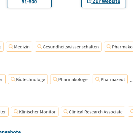
Zur Website
51-500
k
Medizin
Gesundheitswissenschaften
Pharmako
er
Biotechnologe
Pharmakologe
Pharmazeut
.
ter
Klinischer Monitor
Clinical Research Associate
nangebote