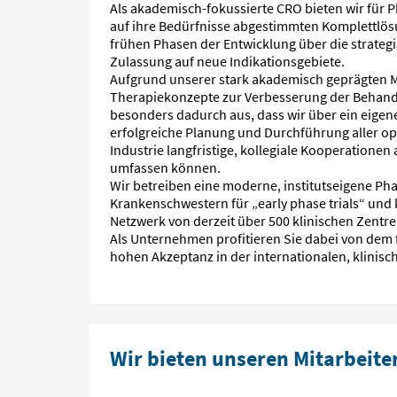
Als akademisch-fokussierte CRO bieten wir für 
auf ihre Bedürfnisse abgestimmten Komplettlösu
frühen Phasen der Entwicklung über die strateg
Zulassung auf neue Indikationsgebiete.
Aufgrund unserer stark akademisch geprägten Mo
Therapiekonzepte zur Verbesserung der Behandl
besonders dadurch aus, dass wir über ein eige
erfolgreiche Planung und Durchführung aller o
Industrie langfristige, kollegiale Kooperatione
umfassen können.
Wir betreiben eine moderne, institutseigene Pha
Krankenschwestern für „early phase trials“ und
Netzwerk von derzeit über 500 klinischen Zentre
Als Unternehmen profitieren Sie dabei von dem 
hohen Akzeptanz in der internationalen, klinis
Wir bieten unseren Mitarbeite