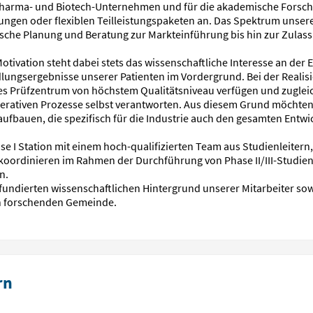
Pharma- und Biotech-Unternehmen und für die akademische Forschun
ngen oder flexiblen Teilleistungspaketen an. Das Spektrum unsere
ische Planung und Beratung zur Markteinführung bis hin zur Zulass
tivation steht dabei stets das wissenschaftliche Interesse an der
ungsergebnisse unserer Patienten im Vordergrund. Bei der Realis
nes Prüfzentrum von höchstem Qualitätsniveau verfügen und zugle
perativen Prozesse selbst verantworten. Aus diesem Grund möchten
n aufbauen, die spezifisch für die Industrie auch den gesamten En
se I Station mit einem hoch-qualifizierten Team aus Studienleitern
 koordinieren im Rahmen der Durchführung von Phase II/III-Studie
n.
fundierten wissenschaftlichen Hintergrund unserer Mitarbeiter so
ch forschenden Gemeinde.
rn