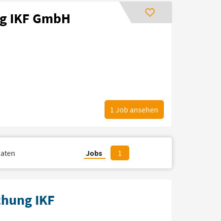
ung IKF GmbH
1
Job ansehen
aten
Jobs
1
schung IKF