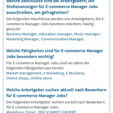
Welche Abschlüsse sind bei Arbeitgebern, die
Stellenanzeigen für E-commerce Manager Jobs
ausschreiben, am gefragtesten?
Die folgenden Abschlüsse werden von Arbeitgebern, die
E-
commerce Manager
Jobs besetzen möchten, häufig
gesucht:
Business Manager
,
education manager
,
Music manager
,
Marketing Manager
,
Communication Manager
.
Welche Fähigkeiten sind für E-commerce Manager
Jobs besonders wichtig?
Für
E-commerce Manager
Jobs sind vor allem die
folgenden Fähigkeiten von Vorteil:
Market management
,
e-Marketing
,
E-Business
,
Online shops
,
Online store
.
Welche Arbeitgeber suchen aktuell nach Bewerbern
für E-commerce Manager Jobs?
Die folgenden Arbeitgeber suchen zurzeit nach Bewerbern
für
E-commerce Manager
Jobs:
Modehaus Zinser
,
DER SCHMIDT GRUPPE
.