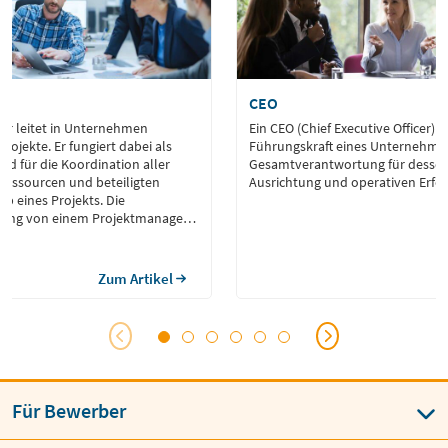
r
CEO
er leitet in Unternehmen
Ein CEO (Chief Executive Officer) i
rojekte. Er fungiert dabei als
Führungskraft eines Unternehmen
ied für die Koordination aller
Gesamtverantwortung für dessen 
 Ressourcen und beteiligten
Ausrichtung und operativen Erfol
b eines Projekts. Die
ung von einem Projektmanager
ekte termingerecht und innerhalb
chließen. Gleichzeitig stellt er
ufriedenheit aller Beteiligten
Zum Artikel
anager verfügen über
 und kommunikative […]
Für Bewerber