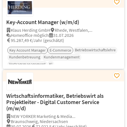
Key-Account Manager (w/m/d)
Klaus Herding GmbH
Rhede, Westfalen,...
Homeoffice möglich
31.07.2026
95.287,49 €/Jahr (geschätzt)
Betriebswirtschaftslehre
Key Account Manager
E-Commerce
Kundenbetreuung
Kundenmanagement
Vertragsmanagement
KI
Wirtschaftsinformatiker, Betriebswirt als
Projektleiter - Digital Customer Service
(m/w/d)
NEW YORKER Marketing & Media...
Braunschweig, Niedersachsen
30.07.2026
72.022,5 €/Jahr (geschätzt)