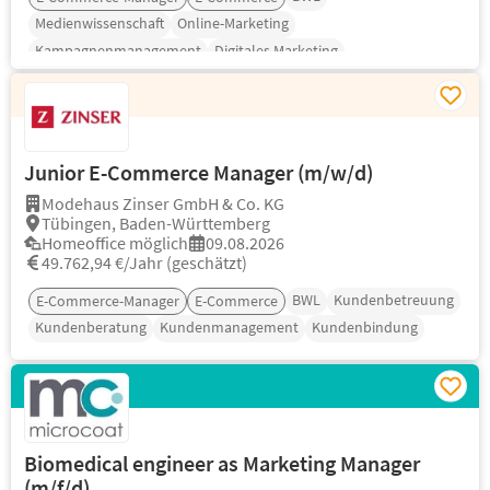
Medienwissenschaft
Online-Marketing
Kampagnenmanagement
Digitales Marketing
Junior E-Commerce Manager (m/w/d)
Modehaus Zinser GmbH & Co. KG
Tübingen, Baden-Württemberg
Homeoffice möglich
09.08.2026
49.762,94 €/Jahr (geschätzt)
BWL
Kundenbetreuung
E-Commerce-Manager
E-Commerce
Kundenberatung
Kundenmanagement
Kundenbindung
Biomedical engineer as Marketing Manager
(m/f/d)