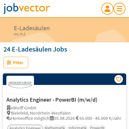
E-Ladesäulen
Ort, PLZ
24 E-Ladesäulen Jobs
Filter
Analytics Engineer - PowerBI (m/w/d)
eWolff GmbH
Bielefeld, Nordrhein-Westfalen
Homeoffice möglich
05.08.2026
65.000 - 85.000 €/Jahr
Mathematik
Informatik
PowerBI
Analytics Engineer