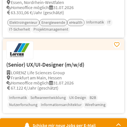
Essen, Nordrhein-Westfalen
Homeoffice möglich
31.07.2026
63.331,06 €/Jahr (geschätzt)
Informatik
IT
Elektroingenieur
Energiewende
eHealth
IT-Sicherheit
Projektmanagement
(Senior) UX/UI-Designer (m/w/d)
LORENZ Life Sciences Group
Frankfurt am Main, Hessen
Homeoffice möglich
31.07.2026
67.122 €/Jahr (geschätzt)
Informatik
Softwareentwicklung
UX-Design
B2B
Nutzerforschung
Informationsarchitektur
Wireframing
Schicke mir neue Jobs per E-Mail