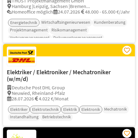
THOST Projektmanagement GmbH
Hamburg |Leipzig, Sachsen |Bremen...
Homeoffice möglich
24.07.2026
48.000 - 65.000 €/Jahr
Wirtschaftsingenieurwesen
Kundenberatung
Energietechnik
Projektmanagement
Risikomanagement
Vertragsmanagement
Dokumentenmanagement
Elektriker / Elektroniker / Mechatroniker
(w/m/d)
Deutsche Post DHL Group
Neuwied, Rheinland-Pfalz
28.07.2026
4.022 €/Monat
Mechatronik
Elektriker
Elektrotechnik
Elektrik
Elektronik
Instandhaltung
Betriebstechnik