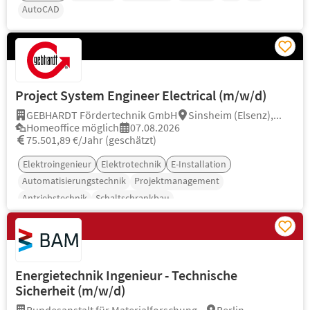
AutoCAD
Project System Engineer Electrical (m/w/d)
GEBHARDT Fördertechnik GmbH
Sinsheim (Elsenz),...
Homeoffice möglich
07.08.2026
75.501,89 €/Jahr (geschätzt)
Elektroingenieur
Elektrotechnik
E-Installation
Automatisierungstechnik
Projektmanagement
Antriebstechnik
Schaltschrankbau
Energietechnik Ingenieur - Technische
Sicherheit (m/w/d)