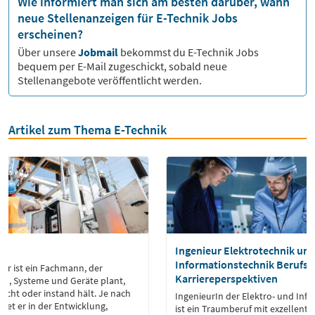
Wie informiert man sich am besten darüber, wann
neue Stellenanzeigen für E-Technik Jobs
erscheinen?
Über unsere
Jobmail
bekommst du
E-Technik
Jobs
bequem per E-Mail zugeschickt, sobald neue
Stellenangebote veröffentlicht werden.
Artikel zum Thema E-Technik
er
Ingenieur Elektrotechnik un
Informationstechnik Berufsbil
ker ist ein Fachmann, der
Karriereperspektiven
en, Systeme und Geräte plant,
t oder instand hält. Je nach
IngenieurIn der Elektro- und Inf
itet er in der Entwicklung,
ist ein Traumberuf mit exzellente